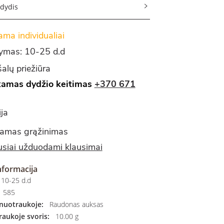
 dydis
ma individualiai
tymas: 10-25 d.d
alų priežiūra
amas dydžio keitimas
+370 671
ja
amas grąžinimas
siai užduodami klausimai
nformacija
10-25 d.d
585
nuotraukoje:
Raudonas auksas
aukoje svoris:
10.00 g