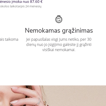
ėnesio įmoka nuo 87.60 €
skolos laikotarpis 24 mėnesių
Nemokamas grąžinimas
ais taikoma
Jei papuošalas visgi Jums netiko, per 30
dienų nuo jo įsigijimo galėsite jį grąžinti
visiškai nemokamai.