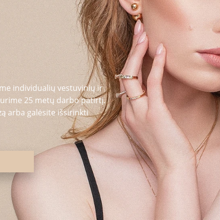
me individualių vestuvinių ir
urime 25 metų darbo patirtį.
 arba galėsite išsirinkti