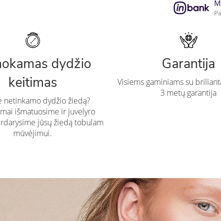
M
Pa
okamas dydžio
Garantija
keitimas
Visiems gaminiams su briliant
3 metų garantija
te netinkamo dydžio žiedą?
ai išmatuosime ir juvelyro
rdarysime jūsų žiedą tobulam
mūvėjimui.