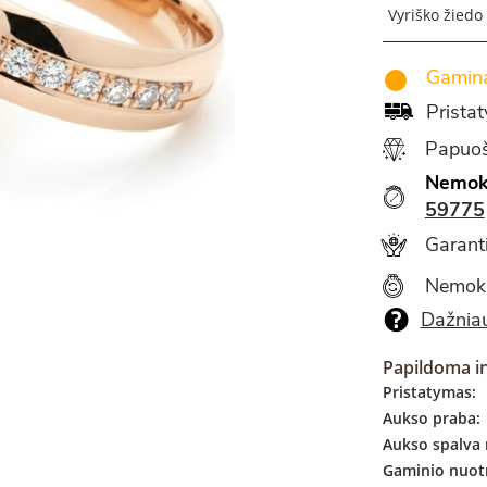
Vyriško žiedo
Gamina
Prista
Papuoš
Nemok
59775
Garanti
Nemok
Dažniau
Papildoma i
Pristatymas:
Aukso praba:
Aukso spalva 
Gaminio nuotr