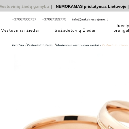
vinių žiedų gamyba
|
NEMOKAMAS pristatymas Lietuvoje
|
nuol
+37067500737
+37067159775
info@auksinesvajone.lt
Juvel
Vestuviniai žiedai
Sužadėtuvių žiedai
branga
Pradžia
Vestuviniai žiedai
Modernūs vestuviniai žiedai
Vestuviniai žiedai