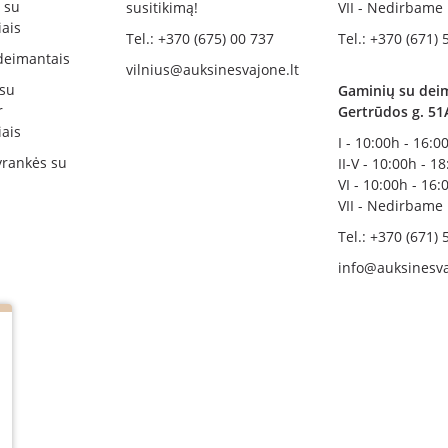
i su
susitikimą!
VII - Nedirbame
ais
Tel.: +370 (675) 00 737
Tel.: +370 (671) 
deimantais
vilnius@auksinesvajone.lt
 su
Gaminių su deim
r
Gertrūdos g. 51
ais
I - 10:00h - 16:0
rankės su
II-V - 10:00h - 1
VI - 10:00h - 16:
VII - Nedirbame
Tel.: +370 (671) 
info@auksinesva