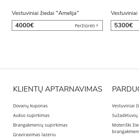
Vestuviniai žiedai "Amelija"
Vestuviniai
4000€
5300€
Peržiūrėti
KLIENTŲ APTARNAVIMAS
PARDU
Dovanų kuponas
Vestuviniai ž
Aukso supirkimas
Sužadėtuvių 
Brangakmenių supirkimas
Moteriški žie
brangakmeni
Graviravimas lazeriu