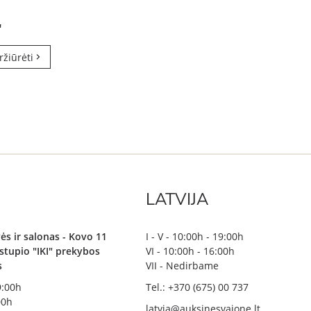
"
ržiūrėti
LATVIJA
ės ir salonas - Kovo 11
I - V - 10:00h - 19:00h
irstupio "IKI" prekybos
VI - 10:00h - 16:00h
s
VII - Nedirbame
19:00h
Tel.: +370 (675) 00 737
00h
latvia@auksinesvajone.lt