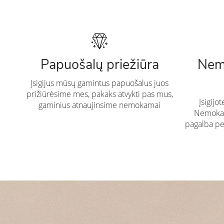
Papuošalų priežiūra
Nem
Įsigijus mūsų gamintus papuošalus juos
prižiūrėsime mes, pakaks atvykti pas mus,
Įsigijo
gaminius atnaujinsime nemokamai
Nemokam
pagalba pe