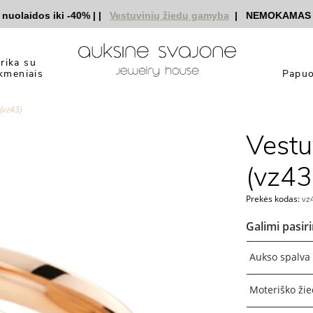
aidos iki -40%
|
|
Vestuvinių žiedų gamyba
|
NEMOKAMAS prista
yrika su
kmeniais
Papuo
 (vz43)
Vestuv
(vz43
Prekės kodas:
vz
Galimi pasir
Aukso spalva
Moteriško žie