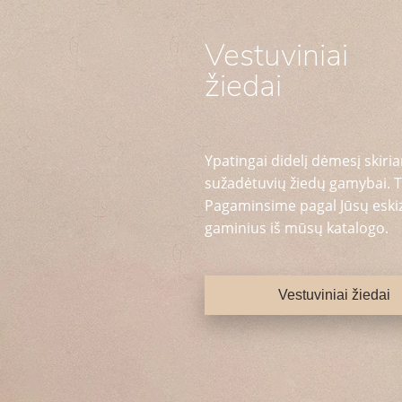
Vestuviniai
žiedai
Ypatingai didelį dėmesį skiria
sužadėtuvių žiedų gamybai. T
Pagaminsime pagal Jūsų eskizą
gaminius iš mūsų katalogo.
Vestuviniai žiedai