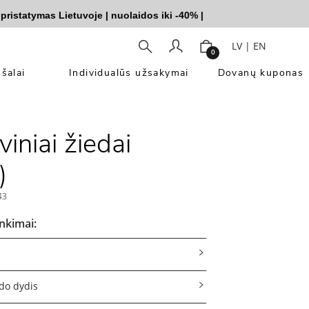
tymas Lietuvoje
|
nuolaidos iki -40%
|
LV
|
EN
0
šalai
Individualūs užsakymai
Dovanų kuponas
iniai žiedai
)
43
inkimai:
do dydis