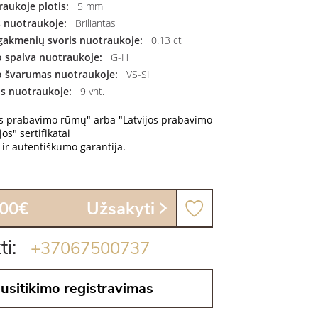
aukoje plotis:
5 mm
 nuotraukoje:
Briliantas
gakmenių svoris nuotraukoje:
0.13 ct
 spalva nuotraukoje:
G-H
 švarumas nuotraukoje:
VS-SI
us nuotraukoje:
9 vnt.
os prabavimo rūmų" arba "Latvijos prabavimo
os" sertifikatai
ir autentiškumo garantija.
.00€
Užsakyti
ti:
+37067500737
usitikimo registravimas