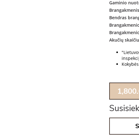
Gaminio nuotr
Brangakmenis
Bendras bran
Brangakmenio
Brangakmenio
Akučių skaiči
"Lietuv
inspekcij
Kokybės 
1,800
Susisiek
S