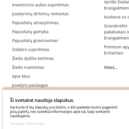
Vyriški žieda
Investicinio aukso supirkimas
brangakmeni
Juvelyrinių dirbinių remontas
Auskarai su 
Papuošalų atnaujinimas
Grandinėlės
Papuošalų gamyba
pakabukais i
brangakmeni
Papuošalų graviravimas
Premium apy
Sidabro supirkimas
briliantais
Žiedo dydžio keitimas
Žiedo nuėmimas
Visos...
Apie Mus
Juvelyro paslaugos
Vestuvinių žiedų gamyba
Ši svetainė naudoja slapukus.
Sužadėtuvių žiedų gamyba
Kai kurie iš šių slapukų yra būtini, o kiti padeda mums pagerinti
jūsų patirtį, nes suteikia informacijos apie tai, kaip svetainė
Apmokėjimas
naudojama.
Pristatymo terminai ir sąlygos
Daugiau informacijos