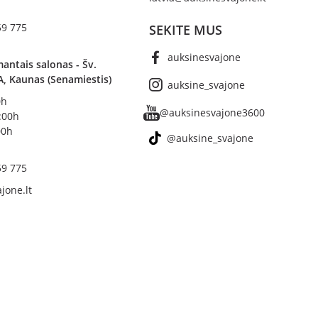
59 775
SEKITE MUS
auksinesvajone
antais salonas - Šv.
A, Kaunas (Senamiestis)
auksine_svajone
0h
@auksinesvajone3600
8:00h
00h
@auksine_svajone
59 775
jone.lt