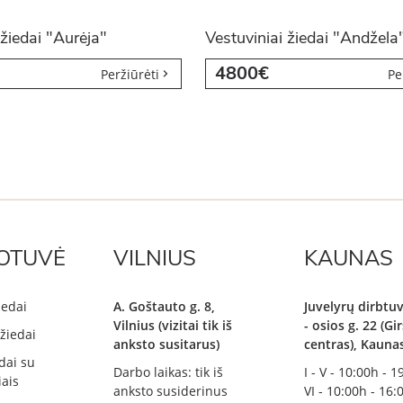
 žiedai "Aurėja"
Vestuviniai žiedai "Andžela
4800€
Peržiūrėti
Pe
OTUVĖ
VILNIUS
KAUNAS
iedai
A. Goštauto g. 8,
Juvelyrų dirbtuv
Vilnius (vizitai tik iš
- osios g. 22 (G
žiedai
anksto susitarus)
centras), Kauna
dai su
Darbo laikas: tik iš
I - V - 10:00h - 
ais
anksto susiderinus
VI - 10:00h - 16: