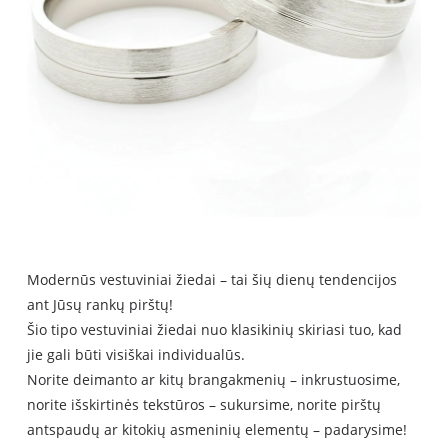
Modern
ūs vestuviniai žiedai – tai šių dienų tendencijos
ant Jūsų rankų pirštų
!
Šio tipo vestuviniai žiedai nuo klasikinių skiriasi tuo, kad
jie gali būti visiškai individualūs.
Norite deimanto ar kitų brangakmenių – inkrustuosime,
norite išskirtinės tekstūros – sukursime, norite pirštų
antspaudų ar kitokių asmeninių elementų – padarysime!