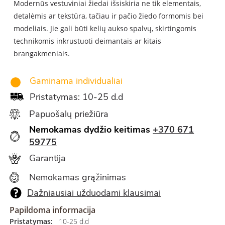
Modern
ūs vestuviniai žiedai išsiskiria ne tik elementais,
detalėmis ar tekstūra, tačiau ir pačio žiedo formomis bei
modeliais. Jie gali būti kelių aukso spalvų, skirtingomis
technikomis inkrustuoti deimantais ar kitais
brangakmeniais.
Gaminama individualiai
Pristatymas: 10-25 d.d
Papuošalų priežiūra
Nemokamas dydžio keitimas
+370 671
59775
Garantija
Nemokamas grąžinimas
Dažniausiai užduodami klausimai
Papildoma informacija
Pristatymas:
10-25 d.d