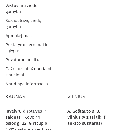
Vestuvinių žiedų
gamyba
Sužadėtuvių žiedų
gamyba
Apmokėjimas
Pristatymo terminai ir
sąlygos
Privatumo politika
Dažniausiai užduodami
klausimai
Naudinga Informacija
KAUNAS
VILNIUS
Juvelyrų dirbtuvės ir
A. Goštauto g. 8,
salonas - Kovo 11 -
Vilnius (vizitai tik iš
osios g. 22 (Girstupio
anksto susitarus)
"IKI" prekybos centras),