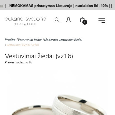
|
NEMOKAMAS pristatymas Lietuvoje
|
nuolaidos iki -40%
|
|
Ve
0
Pradžia
Vestuviniai žiedai
Modernūs vestuviniai žiedai
Vestuviniai žiedai (vz16)
Vestuviniai žiedai (vz16)
Prekės kodas:
vz16