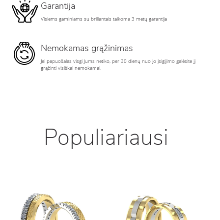
Garantija
Visiems gaminiams su briliantais taikoma 3 metų garantija
Nemokamas grąžinimas
Jei papuošalas visgi Jums netiko, per 30 dienų nuo jo įsigijimo galėsite jį
grąžinti visiškai nemokamai.
Populiariausi