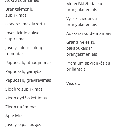
Aukso supirkimas
Moteriški žiedai su
Brangakmenių
brangakmeniais
supirkimas
Vyriški žiedai su
Graviravimas lazeriu
brangakmeniais
Investicinio aukso
Auskarai su deimantais
supirkimas
Grandinėlės su
Juvelyrinių dirbinių
pakabukais ir
remontas
brangakmeniais
Papuošalų atnaujinimas
Premium apyrankės su
briliantais
Papuošalų gamyba
Papuošalų graviravimas
Visos...
Sidabro supirkimas
Žiedo dydžio keitimas
Žiedo nuėmimas
Apie Mus
Juvelyro paslaugos