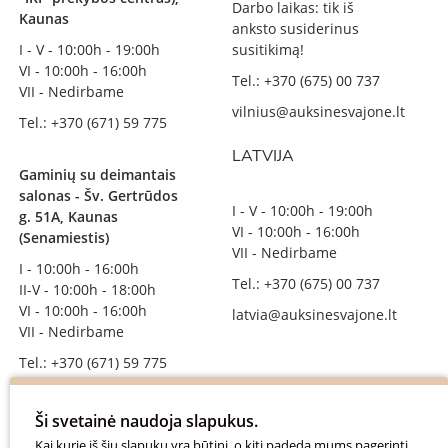
Darbo laikas: tik iš
Kaunas
anksto susiderinus
I - V - 10:00h - 19:00h
susitikimą!
VI - 10:00h - 16:00h
Tel.: +370 (675) 00 737
VII - Nedirbame
vilnius@auksinesvajone.lt
Tel.: +370 (671) 59 775
LATVIJA
Gaminių su deimantais
salonas - Šv. Gertrūdos
I - V - 10:00h - 19:00h
g. 51A, Kaunas
VI - 10:00h - 16:00h
(Senamiestis)
VII - Nedirbame
I - 10:00h - 16:00h
Tel.: +370 (675) 00 737
II-V - 10:00h - 18:00h
VI - 10:00h - 16:00h
latvia@auksinesvajone.lt
VII - Nedirbame
Tel.: +370 (671) 59 775
info@auksinesvajone.lt
Ši svetainė naudoja slapukus.
SEKITE MUS
Kai kurie iš šių slapukų yra būtini, o kiti padeda mums pagerinti