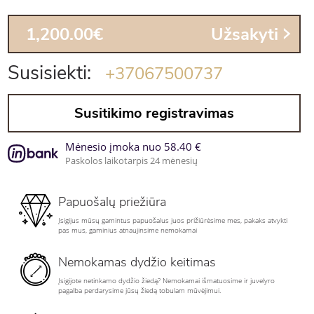
1,200.00€
Užsakyti
Susisiekti:
+37067500737
Susitikimo registravimas
Mėnesio įmoka nuo 58.40 €
Paskolos laikotarpis 24 mėnesių
Papuošalų priežiūra
Įsigijus mūsų gamintus papuošalus juos prižiūrėsime mes, pakaks atvykti
pas mus, gaminius atnaujinsime nemokamai
Nemokamas dydžio keitimas
Įsigijote netinkamo dydžio žiedą? Nemokamai išmatuosime ir juvelyro
pagalba perdarysime jūsų žiedą tobulam mūvėjimui.