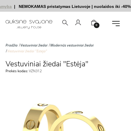
myba
|
NEMOKAMAS pristatymas Lietuvoje
|
nuolaidos iki -40%
|
0
Pradžia
Vestuviniai žiedai
Modernūs vestuviniai žiedai
Vestuviniai žiedai "Estėja"
Vestuviniai žiedai "Estėja"
Prekės kodas:
VZN312