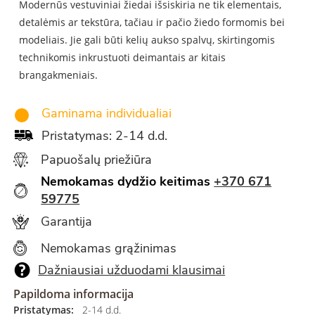
Modern
ūs vestuviniai žiedai išsiskiria ne tik elementais,
detalėmis ar tekstūra, tačiau ir pačio žiedo formomis bei
modeliais. Jie gali būti kelių aukso spalvų, skirtingomis
technikomis inkrustuoti deimantais ar kitais
brangakmeniais.
Gaminama individualiai
Pristatymas: 2-14 d.d.
Papuošalų priežiūra
Nemokamas dydžio keitimas
+370 671
59775
Garantija
Nemokamas grąžinimas
Dažniausiai užduodami klausimai
Papildoma informacija
Pristatymas:
2-14 d.d.