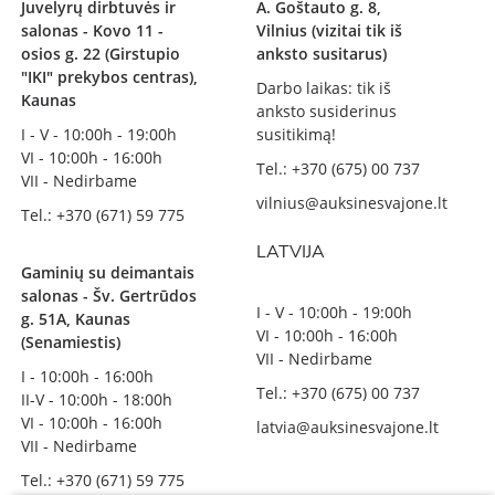
Juvelyrų dirbtuvės ir
A. Goštauto g. 8,
salonas - Kovo 11 -
Vilnius (vizitai tik iš
osios g. 22 (Girstupio
anksto susitarus)
"IKI" prekybos centras),
Darbo laikas: tik iš
Kaunas
anksto susiderinus
I - V - 10:00h - 19:00h
susitikimą!
VI - 10:00h - 16:00h
Tel.: +370 (675) 00 737
VII - Nedirbame
vilnius@auksinesvajone.lt
Tel.: +370 (671) 59 775
LATVIJA
Gaminių su deimantais
salonas - Šv. Gertrūdos
I - V - 10:00h - 19:00h
g. 51A, Kaunas
VI - 10:00h - 16:00h
(Senamiestis)
VII - Nedirbame
I - 10:00h - 16:00h
Tel.: +370 (675) 00 737
II-V - 10:00h - 18:00h
VI - 10:00h - 16:00h
latvia@auksinesvajone.lt
VII - Nedirbame
Tel.: +370 (671) 59 775