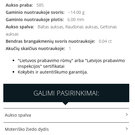
Aukso praba:
585
Gaminio nuotraukoje svoris:
~14.00 g
Gaminio nuotraukoje plotis:
6.00 mm
Aukso spalva:
Baltas auksas, Raudonas auksas, Geltonas
auksas
Bendras brangakmenių svoris nuotraukoje:
0.04 ct
Akučių skaičius nuotraukoje:
1
"Lietuvos prabavimo rūmų" arba "Latvijos prabavimo
inspekcijos" sertifikatai
Kokybės ir autentiškumo garantija.
GALIMI PASIRINKIMAI:
Aukso spalva
Moteriško žiedo dydis