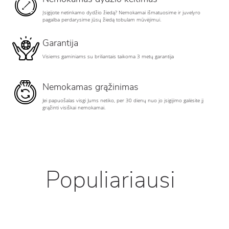
Įsigijote netinkamo dydžio žiedą? Nemokamai išmatuosime ir juvelyro
pagalba perdarysime jūsų žiedą tobulam mūvėjimui.
Garantija
Visiems gaminiams su briliantais taikoma 3 metų garantija
Nemokamas grąžinimas
Jei papuošalas visgi Jums netiko, per 30 dienų nuo jo įsigijimo galėsite jį
grąžinti visiškai nemokamai.
Populiariausi