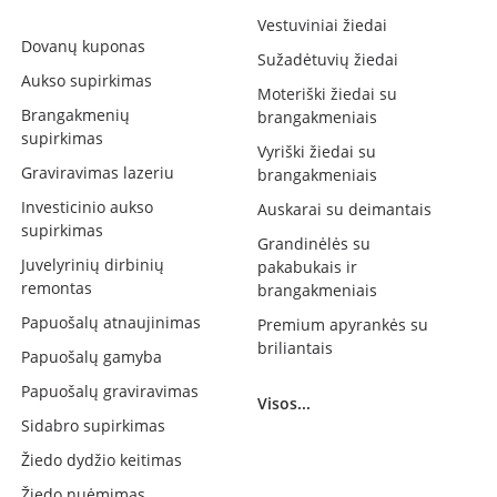
Vestuviniai žiedai
Dovanų kuponas
Sužadėtuvių žiedai
Aukso supirkimas
Moteriški žiedai su
Brangakmenių
brangakmeniais
supirkimas
Vyriški žiedai su
Graviravimas lazeriu
brangakmeniais
Investicinio aukso
Auskarai su deimantais
supirkimas
Grandinėlės su
Juvelyrinių dirbinių
pakabukais ir
remontas
brangakmeniais
Papuošalų atnaujinimas
Premium apyrankės su
briliantais
Papuošalų gamyba
Papuošalų graviravimas
Visos...
Sidabro supirkimas
Žiedo dydžio keitimas
Žiedo nuėmimas