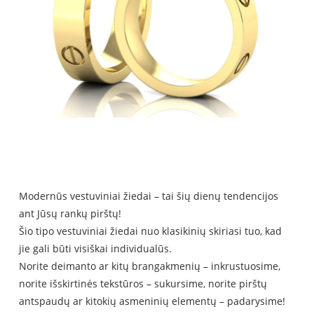
Modern
ūs vestuviniai žiedai – tai šių dienų tendencijos
ant Jūsų rankų pirštų
!
Šio tipo vestuviniai žiedai nuo klasikinių skiriasi tuo, kad
jie gali būti visiškai individualūs.
Norite deimanto ar kitų brangakmenių – inkrustuosime,
norite išskirtinės tekstūros – sukursime, norite pirštų
antspaudų ar kitokių asmeninių elementų – padarysime!