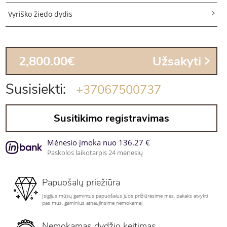
Vyriško žiedo dydis
2,800.00€
Užsakyti
Susisiekti:
+37067500737
Susitikimo registravimas
Mėnesio įmoka nuo 136.27 €
Paskolos laikotarpis 24 mėnesių
Papuošalų priežiūra
Įsigijus mūsų gamintus papuošalus juos prižiūrėsime mes, pakaks atvykti
pas mus, gaminius atnaujinsime nemokamai
Nemokamas dydžio keitimas