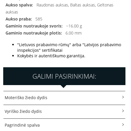
Aukso spalva:
Raudonas auksas, Baltas auksas, Geltonas
auksas
Aukso praba:
585
Gaminio nuotraukoje svoris:
~16.00 g
Gaminio nuotraukoje plotis:
6.00 mm
"Lietuvos prabavimo rūmų" arba "Latvijos prabavimo
inspekcijos" sertifikatai
Kokybės ir autentiškumo garantija.
GALIMI PASIRINKIMAI:
Moteriško žiedo dydis
Vyriško žiedo dydis
Pagrindinė spalva