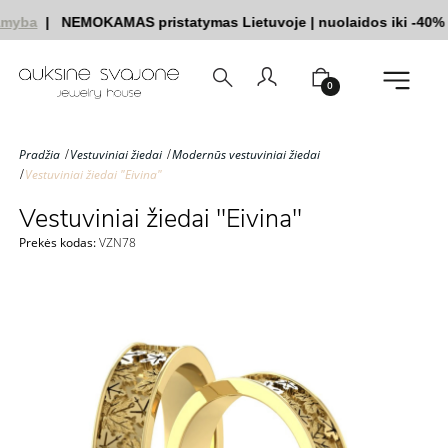
myba
|
NEMOKAMAS pristatymas Lietuvoje
|
nuolaidos iki -40%
|
0
Pradžia
Vestuviniai žiedai
Modernūs vestuviniai žiedai
Vestuviniai žiedai "Eivina"
Vestuviniai žiedai "Eivina"
Prekės kodas:
VZN78