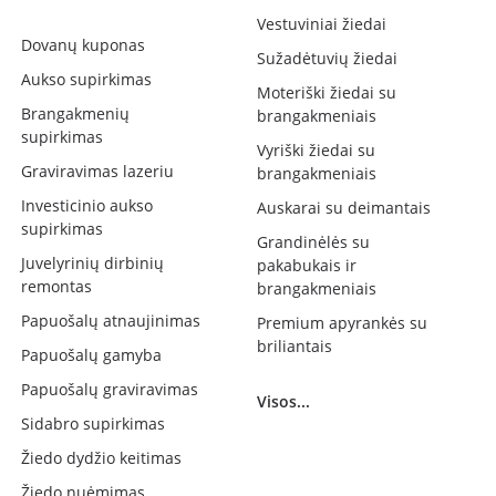
Vestuviniai žiedai
Dovanų kuponas
Sužadėtuvių žiedai
Aukso supirkimas
Moteriški žiedai su
Brangakmenių
brangakmeniais
supirkimas
Vyriški žiedai su
Graviravimas lazeriu
brangakmeniais
Investicinio aukso
Auskarai su deimantais
supirkimas
Grandinėlės su
Juvelyrinių dirbinių
pakabukais ir
remontas
brangakmeniais
Papuošalų atnaujinimas
Premium apyrankės su
briliantais
Papuošalų gamyba
Papuošalų graviravimas
Visos...
Sidabro supirkimas
Žiedo dydžio keitimas
Žiedo nuėmimas