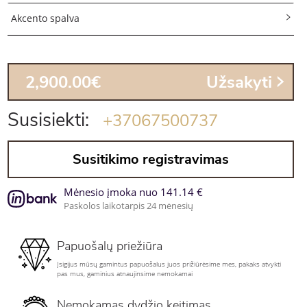
Akcento spalva
2,900.00€
Užsakyti
Susisiekti:
+37067500737
Susitikimo registravimas
Mėnesio įmoka nuo 141.14 €
Paskolos laikotarpis 24 mėnesių
Papuošalų priežiūra
Įsigijus mūsų gamintus papuošalus juos prižiūrėsime mes, pakaks atvykti
pas mus, gaminius atnaujinsime nemokamai
Nemokamas dydžio keitimas