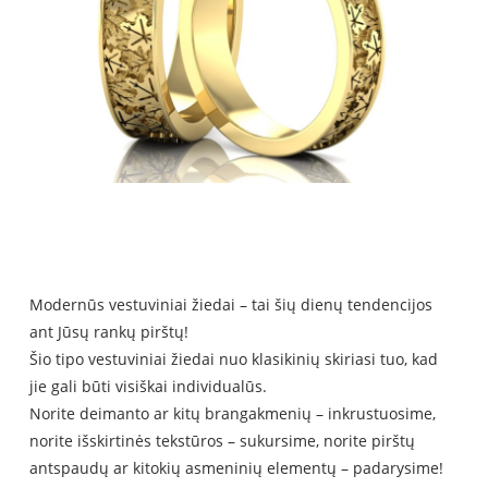
Modern
ūs vestuviniai žiedai – tai šių dienų tendencijos
ant Jūsų rankų pirštų
!
Šio tipo vestuviniai žiedai nuo klasikinių skiriasi tuo, kad
jie gali būti visiškai individualūs.
Norite deimanto ar kitų brangakmenių – inkrustuosime,
norite išskirtinės tekstūros – sukursime, norite pirštų
antspaudų ar kitokių asmeninių elementų – padarysime!