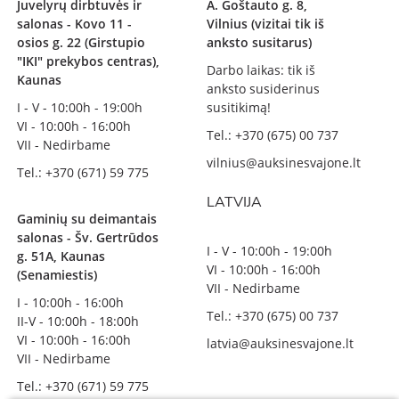
Juvelyrų dirbtuvės ir
A. Goštauto g. 8,
salonas - Kovo 11 -
Vilnius (vizitai tik iš
osios g. 22 (Girstupio
anksto susitarus)
"IKI" prekybos centras),
Darbo laikas: tik iš
Kaunas
anksto susiderinus
I - V - 10:00h - 19:00h
susitikimą!
VI - 10:00h - 16:00h
Tel.: +370 (675) 00 737
VII - Nedirbame
vilnius@auksinesvajone.lt
Tel.: +370 (671) 59 775
LATVIJA
Gaminių su deimantais
salonas - Šv. Gertrūdos
I - V - 10:00h - 19:00h
g. 51A, Kaunas
VI - 10:00h - 16:00h
(Senamiestis)
VII - Nedirbame
I - 10:00h - 16:00h
Tel.: +370 (675) 00 737
II-V - 10:00h - 18:00h
VI - 10:00h - 16:00h
latvia@auksinesvajone.lt
VII - Nedirbame
Tel.: +370 (671) 59 775