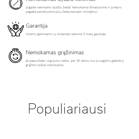
Įsigijote netinkamo dydžio žiedą? Nemokamai išmatuosime ir juvelyro
pagalba perdarysime jūsų žiedą tobulam mūvėjimui.
Garantija
Visiems gaminiams su briliantais taikoma 3 metų garantija
Nemokamas grąžinimas
Jei papuošalas visgi Jums netiko, per 30 dienų nuo jo įsigijimo galėsite jį
grąžinti visiškai nemokamai.
Populiariausi