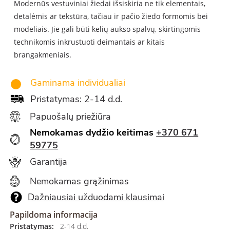
Modern
ūs vestuviniai žiedai išsiskiria ne tik elementais,
detalėmis ar tekstūra, tačiau ir pačio žiedo formomis bei
modeliais. Jie gali būti kelių aukso spalvų, skirtingomis
technikomis inkrustuoti deimantais ar kitais
brangakmeniais.
Gaminama individualiai
Pristatymas: 2-14 d.d.
Papuošalų priežiūra
Nemokamas dydžio keitimas
+370 671
59775
Garantija
Nemokamas grąžinimas
Dažniausiai užduodami klausimai
Papildoma informacija
Pristatymas:
2-14 d.d.