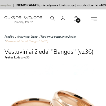
amyba
|
NEMOKAMAS pristatymas Lietuvoje
|
nuolaidos iki -40%
0
Pradžia
Vestuviniai žiedai
Modernūs vestuviniai žiedai
Vestuviniai žiedai "Bangos" (vz36)
Vestuviniai žiedai "Bangos" (vz36)
Prekės kodas:
vz36