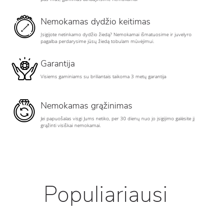
Nemokamas dydžio keitimas
Įsigijote netinkamo dydžio žiedą? Nemokamai išmatuosime ir juvelyro
pagalba perdarysime jūsų žiedą tobulam mūvėjimui.
Garantija
Visiems gaminiams su briliantais taikoma 3 metų garantija
Nemokamas grąžinimas
Jei papuošalas visgi Jums netiko, per 30 dienų nuo jo įsigijimo galėsite jį
grąžinti visiškai nemokamai.
Populiariausi