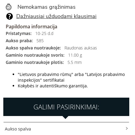
Nemokamas grąžinimas
Dažniausiai užduodami klausimai
Papildoma informacija
Pristatymas:
10-25 d.d
Aukso praba:
585
Aukso spalva nuotraukoje:
Raudonas auksas
Gaminio nuotraukoje svoris:
11.00 g
Gaminio nuotraukoje plotis:
5.5 mm
"Lietuvos prabavimo rūmų" arba "Latvijos prabavimo
inspekcijos" sertifikatai
Kokybės ir autentiškumo garantija.
GALIMI PASIRINKIMAI:
Aukso spalva