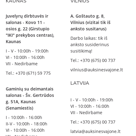
KAUNAS
VILNIUS
Juvelyrų dirbtuvės ir
A. Goštauto g. 8,
salonas - Kovo 11 -
Vilnius (vizitai tik iš
osios g. 22 (Girstupio
anksto susitarus)
"IKI" prekybos centras),
Darbo laikas: tik iš
Kaunas
anksto susiderinus
I - V - 10:00h - 19:00h
susitikimą!
VI - 10:00h - 16:00h
Tel.: +370 (675) 00 737
VII - Nedirbame
vilnius@auksinesvajone.lt
Tel.: +370 (671) 59 775
LATVIJA
Gaminių su deimantais
salonas - Šv. Gertrūdos
I - V - 10:00h - 19:00h
g. 51A, Kaunas
VI - 10:00h - 16:00h
(Senamiestis)
VII - Nedirbame
I - 10:00h - 16:00h
Tel.: +370 (675) 00 737
II-V - 10:00h - 18:00h
VI - 10:00h - 16:00h
latvia@auksinesvajone.lt