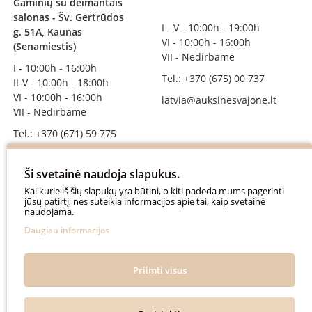
Gaminių su deimantais
salonas - Šv. Gertrūdos
I - V - 10:00h - 19:00h
g. 51A, Kaunas
VI - 10:00h - 16:00h
(Senamiestis)
VII - Nedirbame
I - 10:00h - 16:00h
Tel.: +370 (675) 00 737
II-V - 10:00h - 18:00h
VI - 10:00h - 16:00h
latvia@auksinesvajone.lt
VII - Nedirbame
Tel.: +370 (671) 59 775
info@auksinesvajone.lt
Ši svetainė naudoja slapukus.
SEKITE MUS
Kai kurie iš šių slapukų yra būtini, o kiti padeda mums pagerinti
jūsų patirtį, nes suteikia informacijos apie tai, kaip svetainė
naudojama.
auksinesvajone
Daugiau informacijos
auksine_svajone
@auksinesvajone3600
Priimti visus
@auksine_svajone