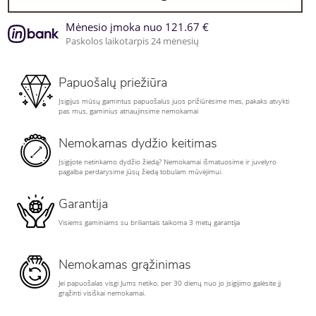
Mėnesio įmoka nuo 121.67 €
Paskolos laikotarpis 24 mėnesių
Papuošalų priežiūra
Įsigijus mūsų gamintus papuošalus juos prižiūrėsime mes, pakaks atvykti
pas mus, gaminius atnaujinsime nemokamai
Nemokamas dydžio keitimas
Įsigijote netinkamo dydžio žiedą? Nemokamai išmatuosime ir juvelyro
pagalba perdarysime jūsų žiedą tobulam mūvėjimui.
Garantija
Visiems gaminiams su briliantais taikoma 3 metų garantija
Nemokamas grąžinimas
Jei papuošalas visgi Jums netiko, per 30 dienų nuo jo įsigijimo galėsite jį
grąžinti visiškai nemokamai.