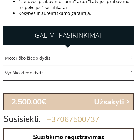
"Lietuvos prabavimo rūmų" arba "Latvijos prabavimo
inspekcijos" sertifikatai
Kokybės ir autentiškumo garantija.
GALIMI PASIRINKIMAI:
Moteriško žiedo dydis
Vyriško žiedo dydis
2,500.00€
Užsakyti
Susisiekti:
+37067500737
Susitikimo registravimas