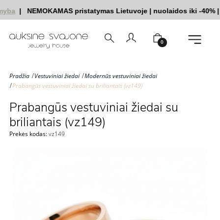
yba
|
NEMOKAMAS pristatymas Lietuvoje
|
nuolaidos iki -40%
|
|
0
Pradžia
Vestuviniai žiedai
Modernūs vestuviniai žiedai
Prabangūs vestuviniai žiedai su briliantais (vz149)
Prabangūs vestuviniai žiedai su
briliantais (vz149)
Prekės kodas:
vz149