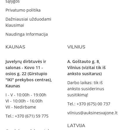
sąlygos
Privatumo politika
Dažniausiai užduodami
klausimai
Naudinga Informacija
KAUNAS
VILNIUS
Juvelyrų dirbtuvės ir
A. Goštauto g. 8,
salonas - Kovo 11 -
Vilnius (vizitai tik iš
osios g. 22 (Girstupio
anksto susitarus)
"IKI" prekybos centras),
Darbo laikas: tik iš
Kaunas
anksto susiderinus
I - V - 10:00h - 19:00h
susitikimą!
VI - 10:00h - 16:00h
Tel.: +370 (675) 00 737
VII - Nedirbame
vilnius@auksinesvajone.lt
Tel.: +370 (671) 59 775
LATVIJA