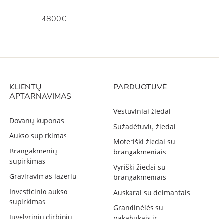
4800€
KLIENTŲ
PARDUOTUVĖ
APTARNAVIMAS
Vestuviniai žiedai
Dovanų kuponas
Sužadėtuvių žiedai
Aukso supirkimas
Moteriški žiedai su
Brangakmenių
brangakmeniais
supirkimas
Vyriški žiedai su
Graviravimas lazeriu
brangakmeniais
Investicinio aukso
Auskarai su deimantais
supirkimas
Grandinėlės su
Juvelyrinių dirbinių
pakabukais ir