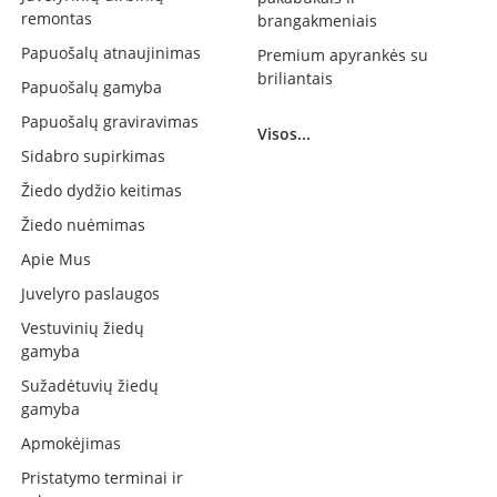
remontas
brangakmeniais
Papuošalų atnaujinimas
Premium apyrankės su
briliantais
Papuošalų gamyba
Papuošalų graviravimas
Visos...
Sidabro supirkimas
Žiedo dydžio keitimas
Žiedo nuėmimas
Apie Mus
Juvelyro paslaugos
Vestuvinių žiedų
gamyba
Sužadėtuvių žiedų
gamyba
Apmokėjimas
Pristatymo terminai ir