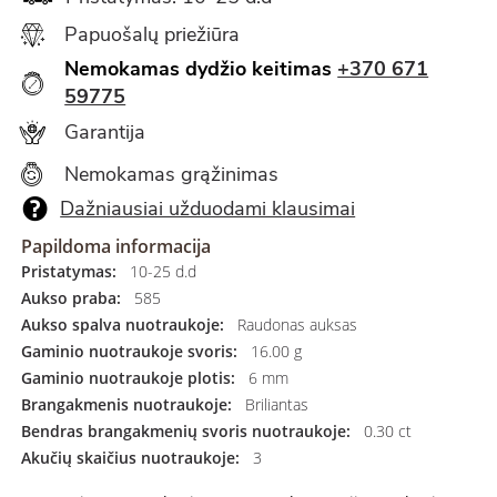
Papuošalų priežiūra
Nemokamas dydžio keitimas
+370 671
59775
Garantija
Nemokamas grąžinimas
Dažniausiai užduodami klausimai
Papildoma informacija
Pristatymas:
10-25 d.d
Aukso praba:
585
Aukso spalva nuotraukoje:
Raudonas auksas
Gaminio nuotraukoje svoris:
16.00 g
Gaminio nuotraukoje plotis:
6 mm
Brangakmenis nuotraukoje:
Briliantas
Bendras brangakmenių svoris nuotraukoje:
0.30 ct
Akučių skaičius nuotraukoje:
3