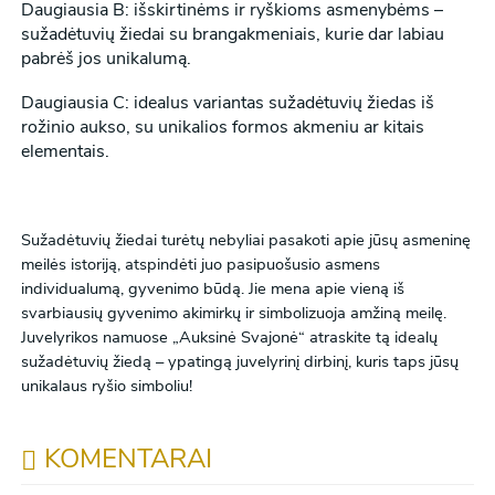
Daugiausia B: išskirtinėms ir ryškioms asmenybėms –
sužadėtuvių žiedai su brangakmeniais, kurie dar labiau
pabrėš jos unikalumą.
Daugiausia C: idealus variantas sužadėtuvių žiedas iš
rožinio aukso, su unikalios formos akmeniu ar kitais
elementais.
Sužadėtuvių žiedai turėtų nebyliai pasakoti apie jūsų asmeninę
meilės istoriją, atspindėti juo pasipuošusio asmens
individualumą, gyvenimo būdą. Jie mena apie vieną iš
svarbiausių gyvenimo akimirkų ir simbolizuoja amžiną meilę.
Juvelyrikos namuose „Auksinė Svajonė“ atraskite tą idealų
sužadėtuvių žiedą – ypatingą juvelyrinį dirbinį, kuris taps jūsų
unikalaus ryšio simboliu!
KOMENTARAI