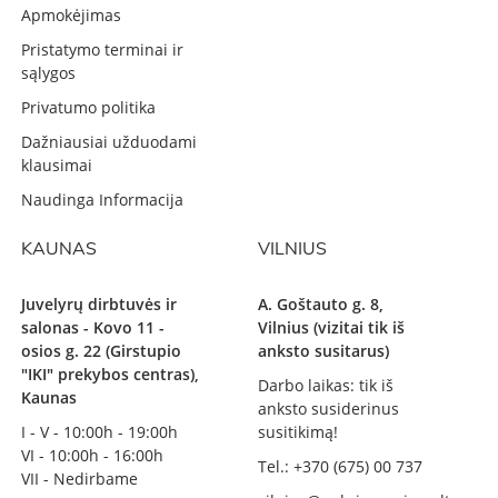
Apmokėjimas
Pristatymo terminai ir
sąlygos
Privatumo politika
Dažniausiai užduodami
klausimai
Naudinga Informacija
KAUNAS
VILNIUS
Juvelyrų dirbtuvės ir
A. Goštauto g. 8,
salonas - Kovo 11 -
Vilnius (vizitai tik iš
osios g. 22 (Girstupio
anksto susitarus)
"IKI" prekybos centras),
Darbo laikas: tik iš
Kaunas
anksto susiderinus
I - V - 10:00h - 19:00h
susitikimą!
VI - 10:00h - 16:00h
Tel.: +370 (675) 00 737
VII - Nedirbame