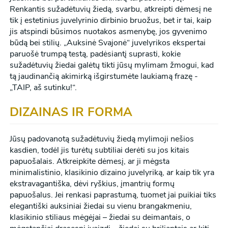
Renkantis sužadėtuvių žiedą, svarbu, atkreipti dėmesį ne
tik į estetinius juvelyrinio dirbinio bruožus, bet ir tai, kaip
jis atspindi būsimos nuotakos asmenybę, jos gyvenimo
būdą bei stilių. „Auksinė Svajonė“ juvelyrikos ekspertai
paruošė trumpą testą, padėsiantį suprasti, kokie
sužadėtuvių žiedai galėtų tikti jūsų mylimam žmogui, kad
tą jaudinančią akimirką išgirstumėte laukiamą frazę -
„TAIP, aš sutinku!“.
DIZAINAS IR FORMA
Jūsų padovanotą sužadėtuvių žiedą mylimoji nešios
kasdien, todėl jis turėtų subtiliai derėti su jos kitais
papuošalais. Atkreipkite dėmesį, ar ji mėgsta
minimalistinio, klasikinio dizaino juvelyriką, ar kaip tik yra
ekstravagantiška, dėvi ryškius, įmantrių formų
papuošalus. Jei renkasi paprastumą, tuomet jai puikiai tiks
elegantiški auksiniai žiedai su vienu brangakmeniu,
klasikinio stiliaus mėgėjai – žiedai su deimantais, o