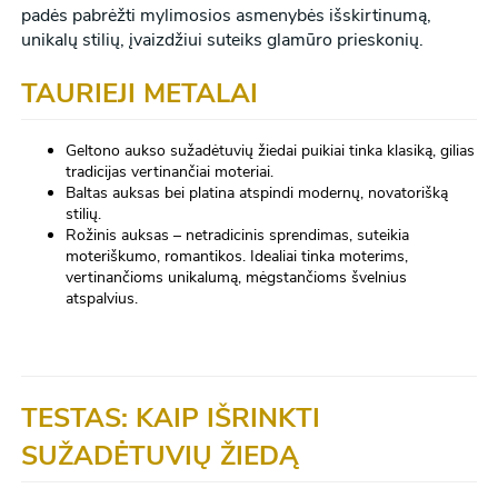
padės pabrėžti mylimosios asmenybės išskirtinumą,
unikalų stilių, įvaizdžiui suteiks glamūro prieskonių.
TAURIEJI METALAI
Geltono aukso sužadėtuvių žiedai puikiai tinka klasiką, gilias
tradicijas vertinančiai moteriai.
Baltas auksas bei platina atspindi modernų, novatorišką
stilių.
Rožinis auksas – netradicinis sprendimas, suteikia
moteriškumo, romantikos. Idealiai tinka moterims,
vertinančioms unikalumą, mėgstančioms švelnius
atspalvius.
TESTAS: KAIP IŠRINKTI
SUŽADĖTUVIŲ ŽIEDĄ