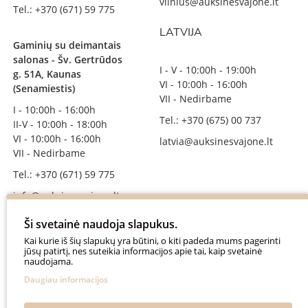
vilnius@auksinesvajone.lt
Tel.: +370 (671) 59 775
LATVIJA
Gaminių su deimantais
salonas - Šv. Gertrūdos
I - V - 10:00h - 19:00h
g. 51A, Kaunas
VI - 10:00h - 16:00h
(Senamiestis)
VII - Nedirbame
I - 10:00h - 16:00h
Tel.: +370 (675) 00 737
II-V - 10:00h - 18:00h
VI - 10:00h - 16:00h
latvia@auksinesvajone.lt
VII - Nedirbame
Tel.: +370 (671) 59 775
info@auksinesvajone.lt
Ši svetainė naudoja slapukus.
SEKITE MUS
Kai kurie iš šių slapukų yra būtini, o kiti padeda mums pagerinti
jūsų patirtį, nes suteikia informacijos apie tai, kaip svetainė
auksinesvajone
naudojama.
auksine_svajone
Daugiau informacijos
@auksinesvajone3600