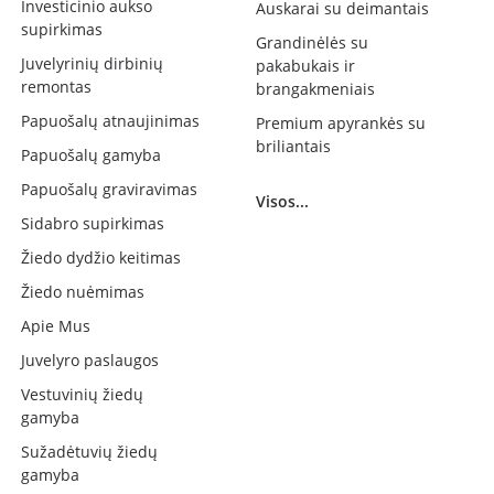
Investicinio aukso
Auskarai su deimantais
supirkimas
Grandinėlės su
Juvelyrinių dirbinių
pakabukais ir
remontas
brangakmeniais
Papuošalų atnaujinimas
Premium apyrankės su
briliantais
Papuošalų gamyba
Papuošalų graviravimas
Visos...
Sidabro supirkimas
Žiedo dydžio keitimas
Žiedo nuėmimas
Apie Mus
Juvelyro paslaugos
Vestuvinių žiedų
gamyba
Sužadėtuvių žiedų
gamyba