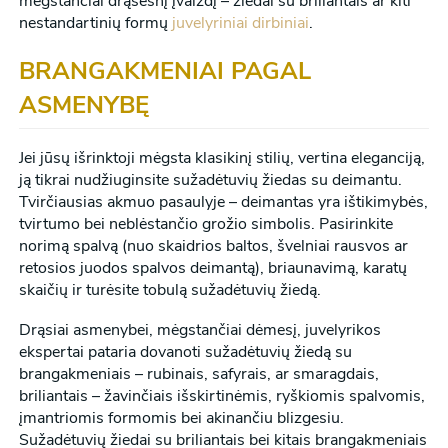
mėgstančiai drąsesnį įvaizdį – žiedai su briliantais ar kiti
nestandartinių formų
juvelyriniai dirbiniai
.
BRANGAKMENIAI PAGAL
ASMENYBĘ
Jei jūsų išrinktoji mėgsta klasikinį stilių, vertina eleganciją,
ją tikrai nudžiuginsite sužadėtuvių žiedas su deimantu.
Tvirčiausias akmuo pasaulyje – deimantas yra ištikimybės,
tvirtumo bei neblėstančio grožio simbolis. Pasirinkite
norimą spalvą (nuo skaidrios baltos, švelniai rausvos ar
retosios juodos spalvos deimantą), briaunavimą, karatų
skaičių ir turėsite tobulą sužadėtuvių žiedą.
Drąsiai asmenybei, mėgstančiai dėmesį, juvelyrikos
ekspertai pataria dovanoti sužadėtuvių žiedą su
brangakmeniais – rubinais, safyrais, ar smaragdais,
briliantais – žavinčiais išskirtinėmis, ryškiomis spalvomis,
įmantriomis formomis bei akinančiu blizgesiu.
Sužadėtuvių žiedai su briliantais bei kitais brangakmeniais