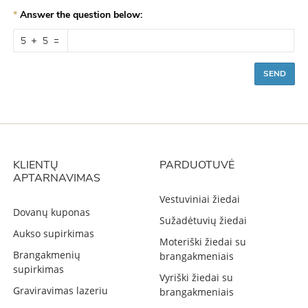
Answer the question below:
SEND
KLIENTŲ
PARDUOTUVĖ
APTARNAVIMAS
Vestuviniai žiedai
Dovanų kuponas
Sužadėtuvių žiedai
Aukso supirkimas
Moteriški žiedai su
Brangakmenių
brangakmeniais
supirkimas
Vyriški žiedai su
Graviravimas lazeriu
brangakmeniais