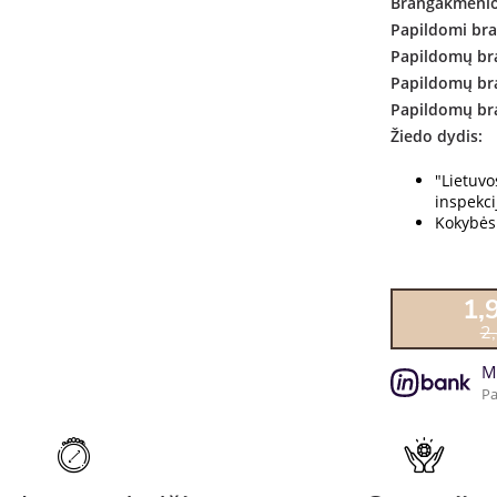
Brangakmenio
Papildomi br
Papildomų br
Papildomų br
Papildomų br
Žiedo dydis:
"Lietuv
inspekcij
Kokybės 
1,
2
M
Pa