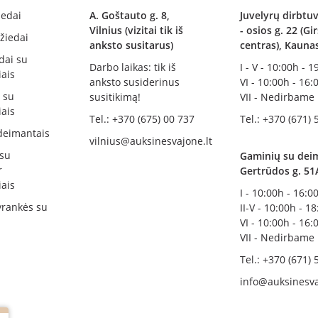
iedai
A. Goštauto g. 8,
Juvelyrų dirbtuv
Vilnius (vizitai tik iš
- osios g. 22 (G
žiedai
anksto susitarus)
centras), Kauna
dai su
Darbo laikas: tik iš
I - V - 10:00h - 
ais
anksto susiderinus
VI - 10:00h - 16:
i su
susitikimą!
VII - Nedirbame
ais
Tel.: +370 (675) 00 737
Tel.: +370 (671) 
deimantais
vilnius@auksinesvajone.lt
 su
Gaminių su deim
r
Gertrūdos g. 51
ais
I - 10:00h - 16:0
rankės su
II-V - 10:00h - 1
VI - 10:00h - 16:
VII - Nedirbame
Tel.: +370 (671) 
info@auksinesva