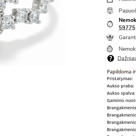
Papuoš
Nemok
59775
Garanti
Nemok
Dažniau
Papildoma i
Pristatymas:
Aukso praba:
Aukso spalva:
Gaminio nuotr
Brangakmenis
Brangakmenio 
Brangakmenio
Brangakmenio