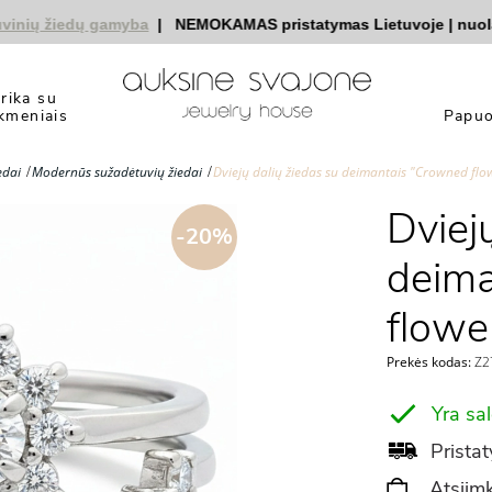
ų žiedų gamyba
|
NEMOKAMAS pristatymas Lietuvoje
|
nuolaidos
yrika su
kmeniais
Papuo
edai
Modernūs sužadėtuvių žiedai
Dviejų dalių žiedas su deimantais "Crowned fl
Dviej
-20%
deima
flowe
Prekės kodas:
Z27
Yra sa
Pristat
Atsiimk