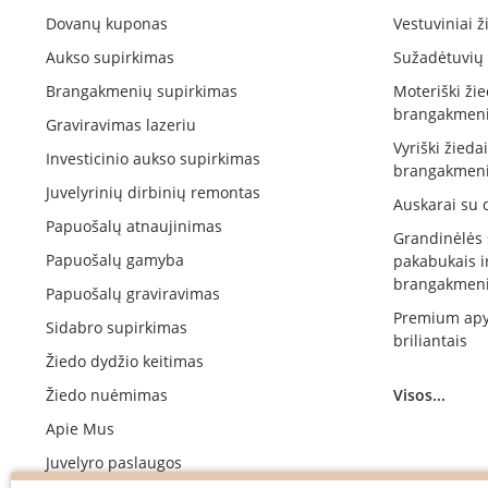
Dovanų kuponas
Vestuviniai ž
Aukso supirkimas
Sužadėtuvių 
Brangakmenių supirkimas
Moteriški žie
brangakmeni
Graviravimas lazeriu
Vyriški žieda
Investicinio aukso supirkimas
brangakmeni
Juvelyrinių dirbinių remontas
Auskarai su 
Papuošalų atnaujinimas
Grandinėlės
Papuošalų gamyba
pakabukais i
brangakmeni
Papuošalų graviravimas
Premium apy
Sidabro supirkimas
briliantais
Žiedo dydžio keitimas
Žiedo nuėmimas
Visos...
Apie Mus
Juvelyro paslaugos