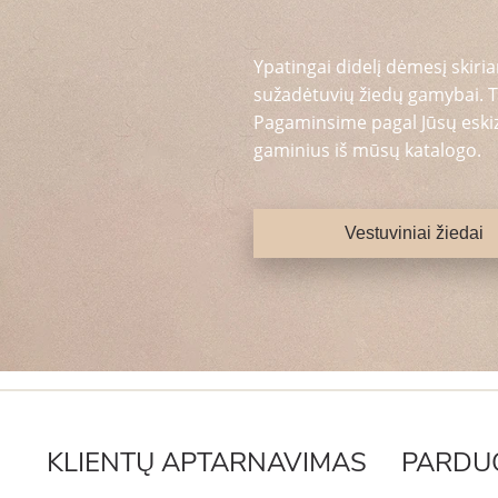
Ypatingai didelį dėmesį skiria
sužadėtuvių žiedų gamybai. T
Pagaminsime pagal Jūsų eskizą
gaminius iš mūsų katalogo.
Vestuviniai žiedai
KLIENTŲ APTARNAVIMAS
PARDU