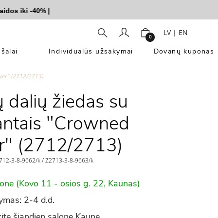
 iki -40%
|
LV
|
EN
0
šalai
Individualūs užsakymai
Dovanų kuponas
ower" (2712/2713)
ų dalių žiedas su
ntais "Crowned
r" (2712/2713)
12-3-8-9662/k / Z2713-3-8-9663/k
lone (Kovo 11 - osios g. 22, Kaunas)
ymas: 2-4 d.d.
ite šiandien salone Kaune