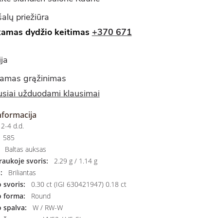
alų priežiūra
amas dydžio keitimas
+370 671
ja
amas grąžinimas
siai užduodami klausimai
nformacija
2-4 d.d.
585
Baltas auksas
aukoje svoris:
2.29 g / 1.14 g
:
Briliantas
svoris:
0.30 ct (IGI 630421947) 0.18 ct
 forma:
Round
 spalva:
W / RW-W