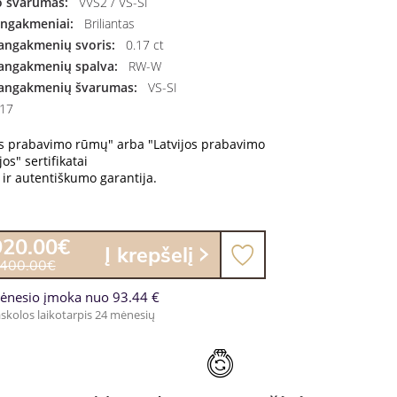
 švarumas:
VVS2 / VS-SI
angakmeniai:
Briliantas
angakmenių svoris:
0.17 ct
angakmenių spalva:
RW-W
angakmenių švarumas:
VS-SI
17
os prabavimo rūmų" arba "Latvijos prabavimo
os" sertifikatai
ir autentiškumo garantija.
920.00€
Į krepšelį
,400.00€
ėnesio įmoka nuo 93.44 €
skolos laikotarpis 24 mėnesių