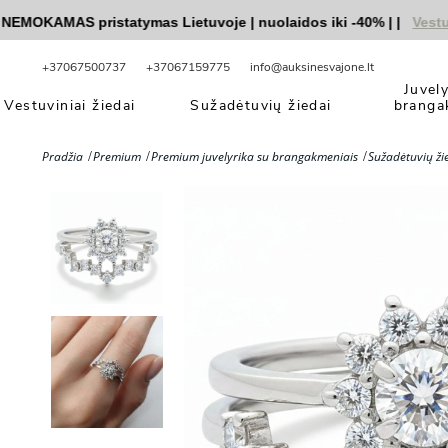
KAMAS pristatymas Lietuvoje
|
nuolaidos iki -40%
|
|
Vestuvini
+37067500737
+37067159775
info@auksinesvajone.lt
Juvel
Vestuviniai žiedai
Sužadėtuvių žiedai
branga
Pradžia
Premium
Premium juvelyrika su brangakmeniais
Sužadėtuvių ži