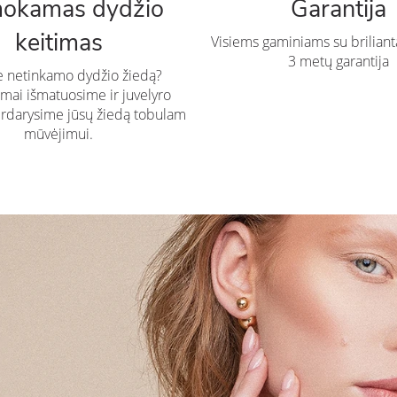
okamas dydžio
Garantija
keitimas
Visiems gaminiams su briliant
3 metų garantija
te netinkamo dydžio žiedą?
ai išmatuosime ir juvelyro
rdarysime jūsų žiedą tobulam
mūvėjimui.