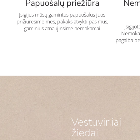
Papuošalų priežiūra
Nem
Įsigijus mūsų gamintus papuošalus juos
prižiūrėsime mes, pakaks atvykti pas mus,
Įsigijo
gaminius atnaujinsime nemokamai
Nemokam
pagalba pe
Vestuviniai
žiedai