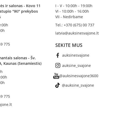
ės ir salonas - Kovo 11
I - V - 10:00h - 19:00h
irstupio "IKI" prekybos
VI - 10:00h - 16:00h
s
VII - Nedirbame
19:00h
Tel.: +370 (675) 00 737
00h
latvia@auksinesvajone.lt
59 775
SEKITE MUS
auksinesvajone
antais salonas - Šv.
A, Kaunas (Senamiestis)
auksine_svajone
0h
@auksinesvajone3600
8:00h
00h
@auksine_svajone
59 775
jone.lt