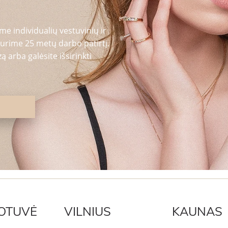
me individualių vestuvinių ir
urime 25 metų darbo patirtį.
 arba galėsite išsirinkti
OTUVĖ
VILNIUS
KAUNAS