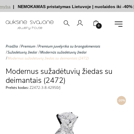
myba
|
NEMOKAMAS pristatymas Lietuvoje
|
nuolaidos iki -40%
|
0
Pradžia
Premium
Premium juvelyrika su brangakmeniais
Sužadėtuvių žiedai
Modernūs sužadėtuvių žiedai
Modernus sužadėtuvių žiedas su deimantais (2472)
Modernus sužadėtuvių žiedas su
deimantais (2472)
Prekės kodas:
Z2472-3-8-42950/J
-20%