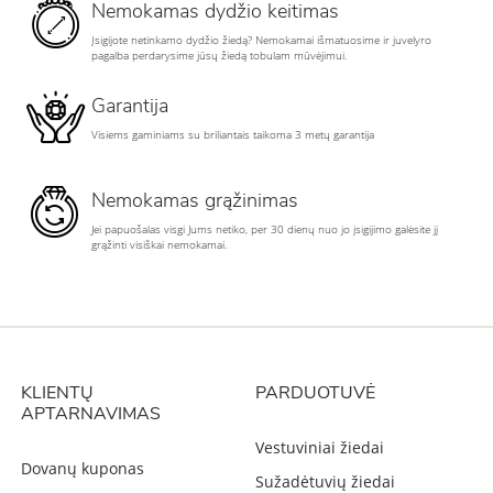
Nemokamas dydžio keitimas
Įsigijote netinkamo dydžio žiedą? Nemokamai išmatuosime ir juvelyro
pagalba perdarysime jūsų žiedą tobulam mūvėjimui.
Garantija
Visiems gaminiams su briliantais taikoma 3 metų garantija
Nemokamas grąžinimas
Jei papuošalas visgi Jums netiko, per 30 dienų nuo jo įsigijimo galėsite jį
grąžinti visiškai nemokamai.
KLIENTŲ
PARDUOTUVĖ
APTARNAVIMAS
Vestuviniai žiedai
Dovanų kuponas
Sužadėtuvių žiedai