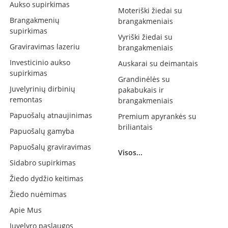
Aukso supirkimas
Moteriški žiedai su
Brangakmenių
brangakmeniais
supirkimas
Vyriški žiedai su
Graviravimas lazeriu
brangakmeniais
Investicinio aukso
Auskarai su deimantais
supirkimas
Grandinėlės su
Juvelyrinių dirbinių
pakabukais ir
remontas
brangakmeniais
Papuošalų atnaujinimas
Premium apyrankės su
briliantais
Papuošalų gamyba
Papuošalų graviravimas
Visos...
Sidabro supirkimas
Žiedo dydžio keitimas
Žiedo nuėmimas
Apie Mus
Juvelyro paslaugos