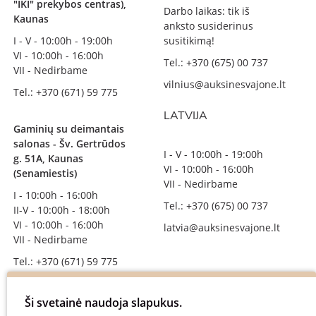
"IKI" prekybos centras),
Darbo laikas: tik iš
Kaunas
anksto susiderinus
I - V - 10:00h - 19:00h
susitikimą!
VI - 10:00h - 16:00h
Tel.: +370 (675) 00 737
VII - Nedirbame
vilnius@auksinesvajone.lt
Tel.: +370 (671) 59 775
LATVIJA
Gaminių su deimantais
salonas - Šv. Gertrūdos
I - V - 10:00h - 19:00h
g. 51A, Kaunas
VI - 10:00h - 16:00h
(Senamiestis)
VII - Nedirbame
I - 10:00h - 16:00h
Tel.: +370 (675) 00 737
II-V - 10:00h - 18:00h
VI - 10:00h - 16:00h
latvia@auksinesvajone.lt
VII - Nedirbame
Tel.: +370 (671) 59 775
info@auksinesvajone.lt
Ši svetainė naudoja slapukus.
SEKITE MUS