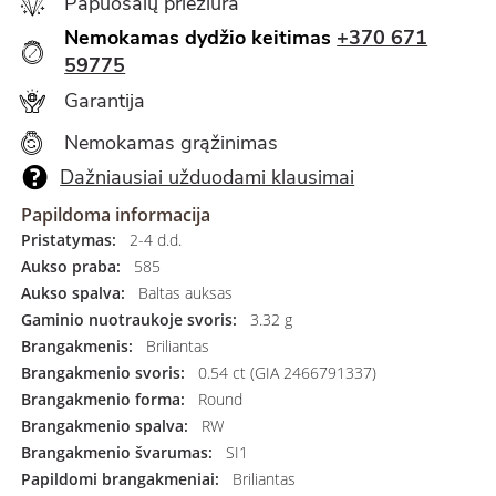
Papuošalų priežiūra
Nemokamas dydžio keitimas
+370 671
59775
Garantija
Nemokamas grąžinimas
Dažniausiai užduodami klausimai
Papildoma informacija
Pristatymas:
2-4 d.d.
Aukso praba:
585
Aukso spalva:
Baltas auksas
Gaminio nuotraukoje svoris:
3.32 g
Brangakmenis:
Briliantas
Brangakmenio svoris:
0.54 ct (GIA 2466791337)
Brangakmenio forma:
Round
Brangakmenio spalva:
RW
Brangakmenio švarumas:
SI1
Papildomi brangakmeniai:
Briliantas