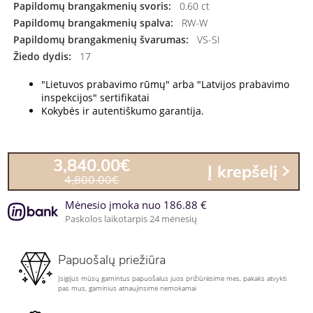
Papildomų brangakmenių svoris:
0.60 ct
Papildomų brangakmenių spalva:
RW-W
Papildomų brangakmenių švarumas:
VS-SI
Žiedo dydis:
17
"Lietuvos prabavimo rūmų" arba "Latvijos prabavimo
inspekcijos" sertifikatai
Kokybės ir autentiškumo garantija.
3,840.00€
Į krepšelį
4,800.00€
Mėnesio įmoka nuo 186.88 €
Paskolos laikotarpis 24 mėnesių
Papuošalų priežiūra
Įsigijus mūsų gamintus papuošalus juos prižiūrėsime mes, pakaks atvykti
pas mus, gaminius atnaujinsime nemokamai