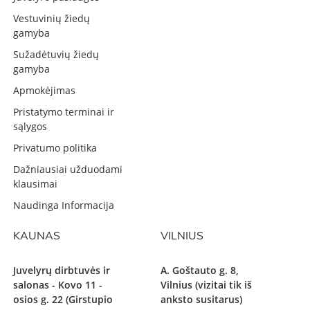
Vestuvinių žiedų
gamyba
Sužadėtuvių žiedų
gamyba
Apmokėjimas
Pristatymo terminai ir
sąlygos
Privatumo politika
Dažniausiai užduodami
klausimai
Naudinga Informacija
KAUNAS
VILNIUS
Juvelyrų dirbtuvės ir
A. Goštauto g. 8,
salonas - Kovo 11 -
Vilnius (vizitai tik iš
osios g. 22 (Girstupio
anksto susitarus)