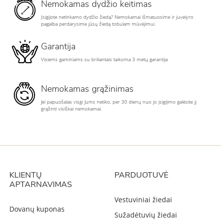
Nemokamas dydžio keitimas
Įsigijote netinkamo dydžio žiedą? Nemokamai išmatuosime ir juvelyro
pagalba perdarysime jūsų žiedą tobulam mūvėjimui.
Garantija
Visiems gaminiams su briliantais taikoma 3 metų garantija
Nemokamas grąžinimas
Jei papuošalas visgi Jums netiko, per 30 dienų nuo jo įsigijimo galėsite jį
grąžinti visiškai nemokamai.
KLIENTŲ
PARDUOTUVĖ
APTARNAVIMAS
Vestuviniai žiedai
Dovanų kuponas
Sužadėtuvių žiedai