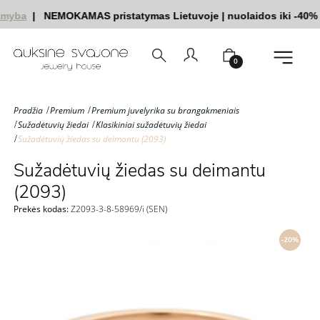
myba
|
NEMOKAMAS pristatymas Lietuvoje
|
nuolaidos iki -40%
|
0
Pradžia
Premium
Premium juvelyrika su brangakmeniais
Sužadėtuvių žiedai
Klasikiniai sužadėtuvių žiedai
Sužadėtuvių žiedas su deimantu (2093)
Sužadėtuvių žiedas su deimantu
(2093)
Prekės kodas:
Z2093-3-8-58969/i (SEN)
-20%