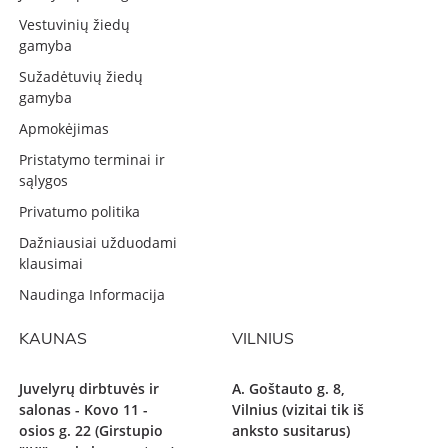
Vestuvinių žiedų
gamyba
Sužadėtuvių žiedų
gamyba
Apmokėjimas
Pristatymo terminai ir
sąlygos
Privatumo politika
Dažniausiai užduodami
klausimai
Naudinga Informacija
KAUNAS
VILNIUS
Juvelyrų dirbtuvės ir
A. Goštauto g. 8,
salonas - Kovo 11 -
Vilnius (vizitai tik iš
osios g. 22 (Girstupio
anksto susitarus)