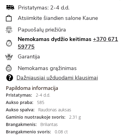
Pristatymas: 2-4 d.d.
Atsiimkite šiandien salone Kaune
Papuošalų priežiūra
Nemokamas dydžio keitimas
+370 671
59775
Garantija
Nemokamas grąžinimas
Dažniausiai užduodami klausimai
Papildoma informacija
Pristatymas:
2-4 d.d.
Aukso praba:
585
Aukso spalva:
Raudonas auksas
Gaminio nuotraukoje svoris:
2.31 g
Brangakmenis:
Briliantas
Brangakmenio svoris:
0.08 ct