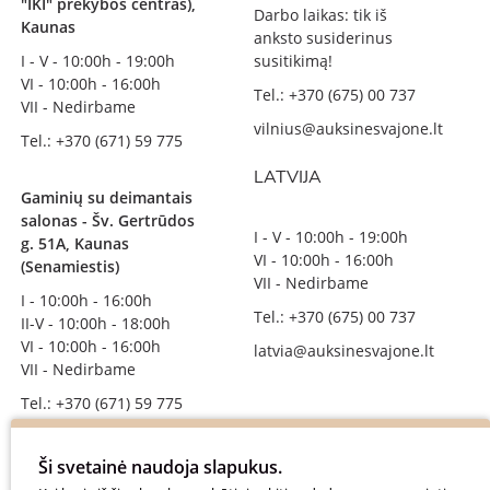
"IKI" prekybos centras),
Darbo laikas: tik iš
Kaunas
anksto susiderinus
I - V - 10:00h - 19:00h
susitikimą!
VI - 10:00h - 16:00h
Tel.: +370 (675) 00 737
VII - Nedirbame
vilnius@auksinesvajone.lt
Tel.: +370 (671) 59 775
LATVIJA
Gaminių su deimantais
salonas - Šv. Gertrūdos
I - V - 10:00h - 19:00h
g. 51A, Kaunas
VI - 10:00h - 16:00h
(Senamiestis)
VII - Nedirbame
I - 10:00h - 16:00h
Tel.: +370 (675) 00 737
II-V - 10:00h - 18:00h
VI - 10:00h - 16:00h
latvia@auksinesvajone.lt
VII - Nedirbame
Tel.: +370 (671) 59 775
info@auksinesvajone.lt
Ši svetainė naudoja slapukus.
SEKITE MUS