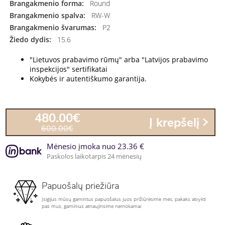
Brangakmenio forma:
Round
Brangakmenio spalva:
RW-W
Brangakmenio švarumas:
P2
Žiedo dydis:
15.6
"Lietuvos prabavimo rūmų" arba "Latvijos prabavimo
inspekcijos" sertifikatai
Kokybės ir autentiškumo garantija.
480.00€
Į krepšelį
600.00€
Mėnesio įmoka nuo 23.36 €
Paskolos laikotarpis 24 mėnesių
Papuošalų priežiūra
Įsigijus mūsų gamintus papuošalus juos prižiūrėsime mes, pakaks atvykti
pas mus, gaminius atnaujinsime nemokamai