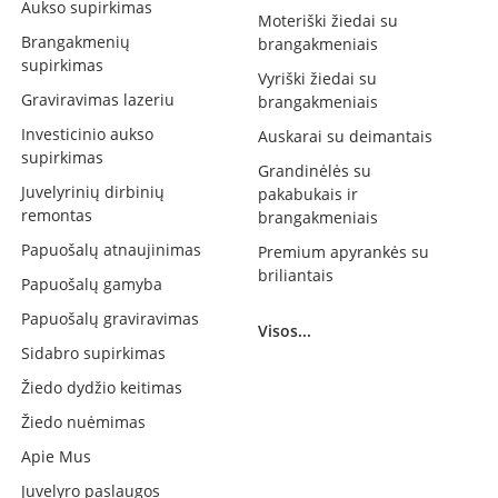
Aukso supirkimas
Moteriški žiedai su
Brangakmenių
brangakmeniais
supirkimas
Vyriški žiedai su
Graviravimas lazeriu
brangakmeniais
Investicinio aukso
Auskarai su deimantais
supirkimas
Grandinėlės su
Juvelyrinių dirbinių
pakabukais ir
remontas
brangakmeniais
Papuošalų atnaujinimas
Premium apyrankės su
briliantais
Papuošalų gamyba
Papuošalų graviravimas
Visos...
Sidabro supirkimas
Žiedo dydžio keitimas
Žiedo nuėmimas
Apie Mus
Juvelyro paslaugos