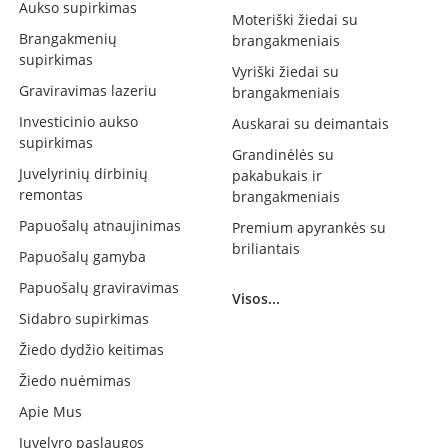
Aukso supirkimas
Moteriški žiedai su
Brangakmenių
brangakmeniais
supirkimas
Vyriški žiedai su
Graviravimas lazeriu
brangakmeniais
Investicinio aukso
Auskarai su deimantais
supirkimas
Grandinėlės su
Juvelyrinių dirbinių
pakabukais ir
remontas
brangakmeniais
Papuošalų atnaujinimas
Premium apyrankės su
briliantais
Papuošalų gamyba
Papuošalų graviravimas
Visos...
Sidabro supirkimas
Žiedo dydžio keitimas
Žiedo nuėmimas
Apie Mus
Juvelyro paslaugos