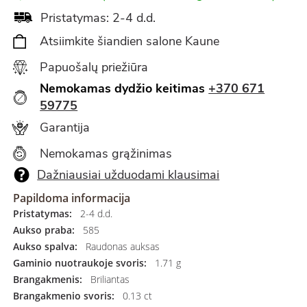
Pristatymas: 2-4 d.d.
Atsiimkite šiandien salone Kaune
Papuošalų priežiūra
Nemokamas dydžio keitimas
+370 671
59775
Garantija
Nemokamas grąžinimas
Dažniausiai užduodami klausimai
Papildoma informacija
Pristatymas:
2-4 d.d.
Aukso praba:
585
Aukso spalva:
Raudonas auksas
Gaminio nuotraukoje svoris:
1.71 g
Brangakmenis:
Briliantas
Brangakmenio svoris:
0.13 ct