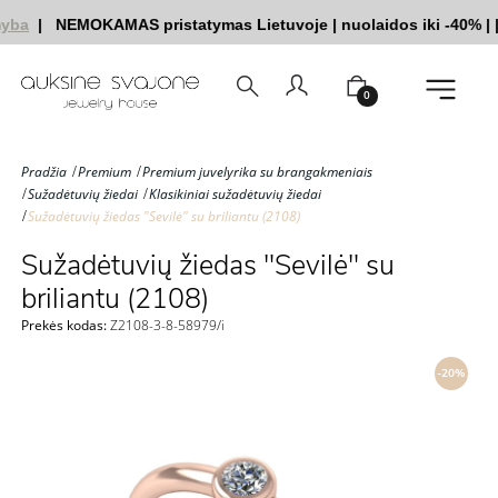
yba
|
NEMOKAMAS pristatymas Lietuvoje
|
nuolaidos iki -40%
|
|
0
Pradžia
Premium
Premium juvelyrika su brangakmeniais
Sužadėtuvių žiedai
Klasikiniai sužadėtuvių žiedai
Sužadėtuvių žiedas "Sevilė" su briliantu (2108)
Sužadėtuvių žiedas "Sevilė" su
briliantu (2108)
Prekės kodas:
Z2108-3-8-58979/i
-20%