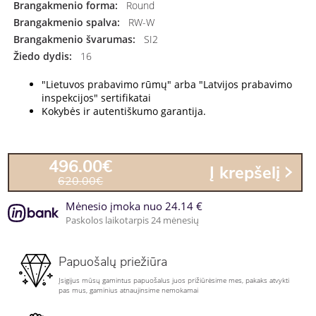
Brangakmenio forma:
Round
Brangakmenio spalva:
RW-W
Brangakmenio švarumas:
SI2
Žiedo dydis:
16
"Lietuvos prabavimo rūmų" arba "Latvijos prabavimo
inspekcijos" sertifikatai
Kokybės ir autentiškumo garantija.
496.00€
Į krepšelį
620.00€
Mėnesio įmoka nuo 24.14 €
Paskolos laikotarpis 24 mėnesių
Papuošalų priežiūra
Įsigijus mūsų gamintus papuošalus juos prižiūrėsime mes, pakaks atvykti
pas mus, gaminius atnaujinsime nemokamai