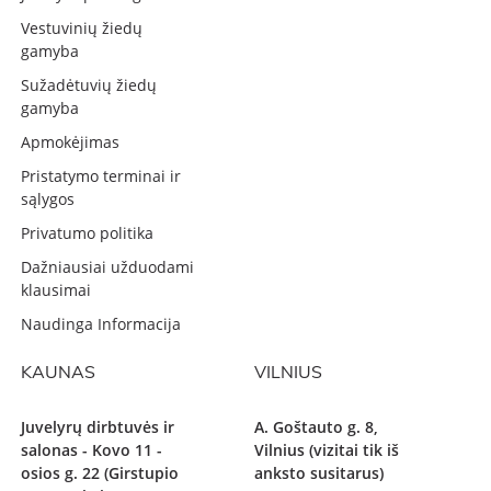
Vestuvinių žiedų
gamyba
Sužadėtuvių žiedų
gamyba
Apmokėjimas
Pristatymo terminai ir
sąlygos
Privatumo politika
Dažniausiai užduodami
klausimai
Naudinga Informacija
KAUNAS
VILNIUS
Juvelyrų dirbtuvės ir
A. Goštauto g. 8,
salonas - Kovo 11 -
Vilnius (vizitai tik iš
osios g. 22 (Girstupio
anksto susitarus)