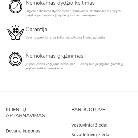
Nemokamas dydžio keitimas
Įsigijote netinkamo dydžio žiedą? Nemokamai išmatuosime ir juvelyro
pagalba perdarysime jūsų žiedą tobulam mūvėjimui.
Garantija
Visiems gaminiams su briliantais taikoma 3 metų garantija
Nemokamas grąžinimas
Jei papuošalas visgi Jums netiko, per 30 dienų nuo jo įsigijimo galėsite jį
grąžinti visiškai nemokamai.
KLIENTŲ
PARDUOTUVĖ
APTARNAVIMAS
Vestuviniai žiedai
Dovanų kuponas
Sužadėtuvių žiedai