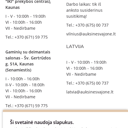
"IKI" prekybos centras),
Darbo laikas: tik iš
Kaunas
anksto susiderinus
I - V - 10:00h - 19:00h
susitikimą!
VI - 10:00h - 16:00h
Tel.: +370 (675) 00 737
VII - Nedirbame
vilnius@auksinesvajone.lt
Tel.: +370 (671) 59 775
LATVIJA
Gaminių su deimantais
salonas - Šv. Gertrūdos
I - V - 10:00h - 19:00h
g. 51A, Kaunas
VI - 10:00h - 16:00h
(Senamiestis)
VII - Nedirbame
I - 10:00h - 16:00h
Tel.: +370 (675) 00 737
II-V - 10:00h - 18:00h
VI - 10:00h - 16:00h
latvia@auksinesvajone.lt
VII - Nedirbame
Tel.: +370 (671) 59 775
info@auksinesvajone.lt
Ši svetainė naudoja slapukus.
SEKITE MUS