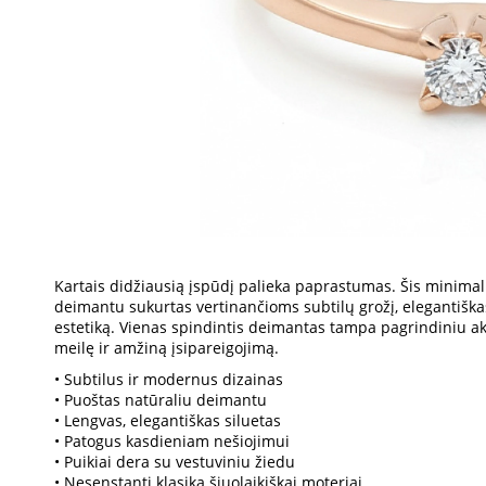
Kartais didžiausią įspūdį palieka paprastumas. Šis minimal
deimantu sukurtas vertinančioms subtilų grožį, elegantiška
estetiką. Vienas spindintis deimantas tampa pagrindiniu ak
meilę ir amžiną įsipareigojimą.
• Subtilus ir modernus dizainas
• Puoštas natūraliu deimantu
• Lengvas, elegantiškas siluetas
• Patogus kasdieniam nešiojimui
• Puikiai dera su vestuviniu žiedu
• Nesenstanti klasika šiuolaikiškai moteriai