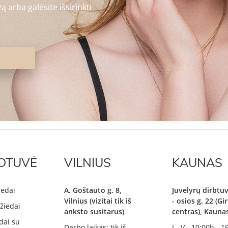
 arba galėsite išsirinkti
OTUVĖ
VILNIUS
KAUNAS
iedai
A. Goštauto g. 8,
Juvelyrų dirbtuv
Vilnius (vizitai tik iš
- osios g. 22 (G
žiedai
anksto susitarus)
centras), Kauna
dai su
Darbo laikas: tik iš
I - V - 10:00h - 