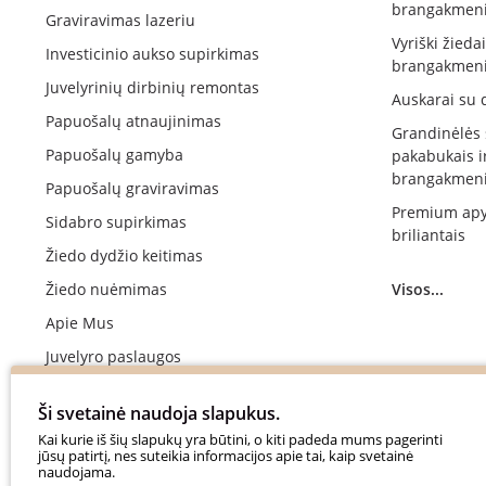
brangakmeni
Graviravimas lazeriu
Vyriški žieda
Investicinio aukso supirkimas
brangakmeni
Juvelyrinių dirbinių remontas
Auskarai su 
Papuošalų atnaujinimas
Grandinėlės
Papuošalų gamyba
pakabukais i
brangakmeni
Papuošalų graviravimas
Premium apy
Sidabro supirkimas
briliantais
Žiedo dydžio keitimas
Žiedo nuėmimas
Visos...
Apie Mus
Juvelyro paslaugos
Vestuvinių žiedų gamyba
Ši svetainė naudoja slapukus.
Sužadėtuvių žiedų gamyba
Kai kurie iš šių slapukų yra būtini, o kiti padeda mums pagerinti
jūsų patirtį, nes suteikia informacijos apie tai, kaip svetainė
Apmokėjimas
naudojama.