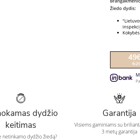
Brangakmenio
Žiedo dydis:
"Lietuv
inspekcij
Kokybės 
49
62
M
Pa
okamas dydžio
Garantija
keitimas
Visiems gaminiams su briliant
3 metų garantija
te netinkamo dydžio žiedą?