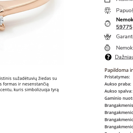
Papuoš
Nemok
59775
Garanti
Nemok
Dažniau
Papildoma i
Pristatymas:
istinis sužadėtuvių žiedas su
s formas ir nesenstančią
Aukso praba:
centu, kuris simbolizuoja tyrą
Aukso spalva:
Gaminio nuotr
Brangakmenis
Brangakmenio 
Brangakmenio
Brangakmenio