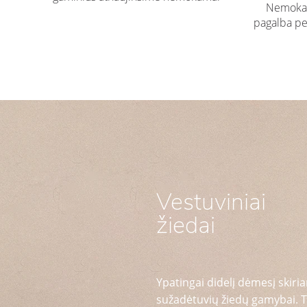
Nemokam
pagalba pe
Vestuviniai
žiedai
Ypatingai didelį dėmesį skiria
sužadėtuvių žiedų gamybai. T