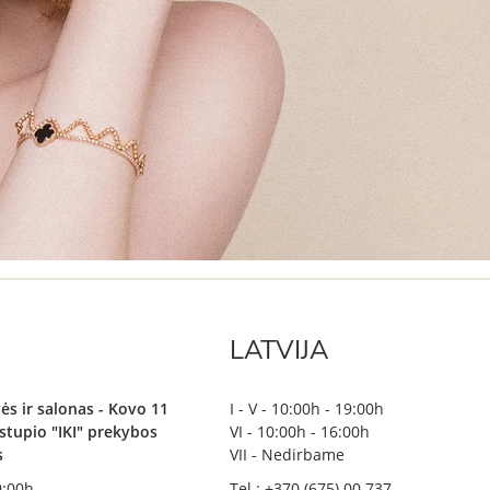
LATVIJA
ės ir salonas - Kovo 11
I - V - 10:00h - 19:00h
irstupio "IKI" prekybos
VI - 10:00h - 16:00h
s
VII - Nedirbame
19:00h
Tel.: +370 (675) 00 737