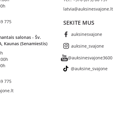
00h
latvia@auksinesvajone.lt
59 775
SEKITE MUS
auksinesvajone
antais salonas - Šv.
A, Kaunas (Senamiestis)
auksine_svajone
0h
@auksinesvajone3600
8:00h
00h
@auksine_svajone
59 775
jone.lt