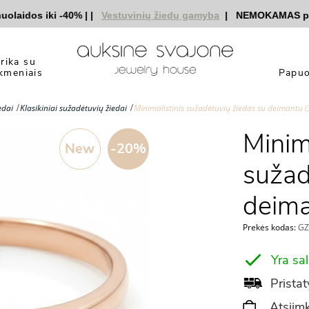
idos iki -40%
|
|
Vestuvinių žiedų gamyba
|
NEMOKAMAS pristat
yrika su
kmeniais
Papuo
edai
Klasikiniai sužadėtuvių žiedai
Minimalistinis sužadėtuvių žiedas su deimantu 
Minima
New
-20%
sužad
deima
Prekės kodas:
GZ3
Yra sa
Pristat
Atsiimk