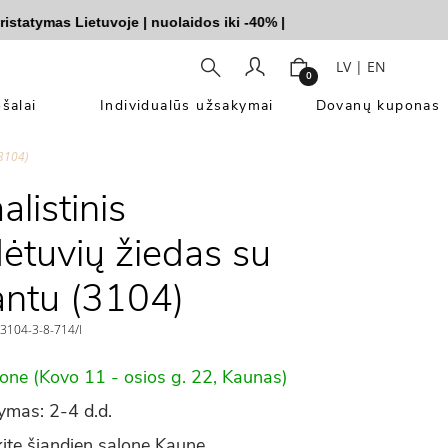
ymas Lietuvoje
|
nuolaidos iki -40%
|
LV
|
EN
0
šalai
Individualūs užsakymai
Dovanų kuponas
(3104)
listinis
ėtuvių žiedas su
ntu (3104)
104-3-8-714/l
lone (Kovo 11 - osios g. 22, Kaunas)
ymas: 2-4 d.d.
ite šiandien salone Kaune