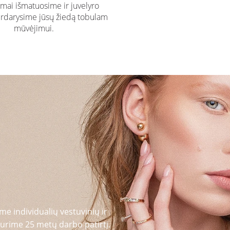
ai išmatuosime ir juvelyro
rdarysime jūsų žiedą tobulam
mūvėjimui.
me individualių vestuvinių ir
urime 25 metų darbo patirtį.