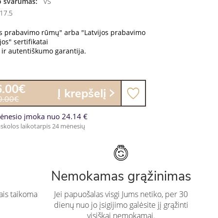
 švarumas:
VS
17.5
os prabavimo rūmų" arba "Latvijos prabavimo
os" sertifikatai
ir autentiškumo garantija.
6.00€
Į krepšelį
0.00€
ėnesio įmoka nuo 24.14 €
skolos laikotarpis 24 mėnesių
Nemokamas grąžinimas
ais taikoma
Jei papuošalas visgi Jums netiko, per 30
dienų nuo jo įsigijimo galėsite jį grąžinti
visiškai nemokamai.