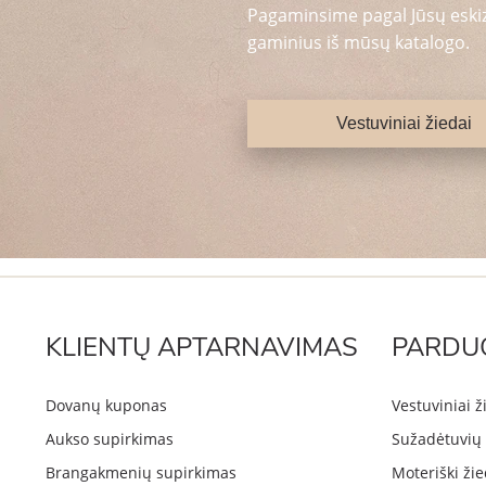
Pagaminsime pagal Jūsų eskizą
gaminius iš mūsų katalogo.
Vestuviniai žiedai
KLIENTŲ APTARNAVIMAS
PARDU
Dovanų kuponas
Vestuviniai ž
Aukso supirkimas
Sužadėtuvių 
Brangakmenių supirkimas
Moteriški žie