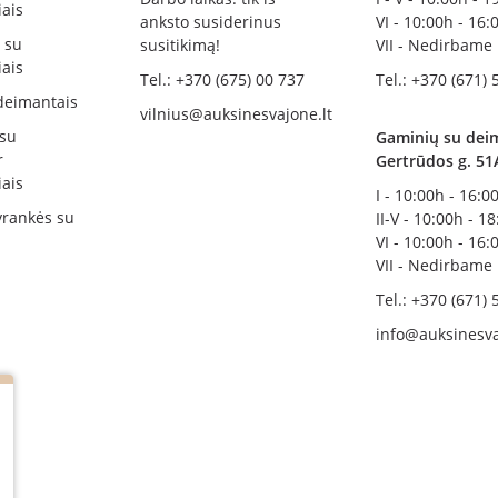
ais
anksto susiderinus
VI - 10:00h - 16:
i su
susitikimą!
VII - Nedirbame
ais
Tel.: +370 (675) 00 737
Tel.: +370 (671) 
deimantais
vilnius@auksinesvajone.lt
 su
Gaminių su deim
r
Gertrūdos g. 51
ais
I - 10:00h - 16:0
rankės su
II-V - 10:00h - 1
VI - 10:00h - 16:
VII - Nedirbame
Tel.: +370 (671) 
info@auksinesva