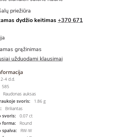
alų priežiūra
amas dydžio keitimas
+370 671
ja
amas grąžinimas
siai užduodami klausimai
nformacija
2-4 d.d.
585
Raudonas auksas
aukoje svoris:
1.86 g
:
Briliantas
svoris:
0.07 ct
 forma:
Round
 spalva:
RW-W