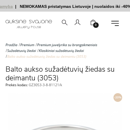
amyba
|
NEMOKAMAS pristatymas Lietuvoje
|
nuolaidos iki -40%
0
Pradžia
Premium
Premium juvelyrika su brangakmeniais
Sužadėtuvių žiedai
Klasikiniai sužadėtuvių žiedai
Balto aukso sužadėtuvių žiedas su deimantu (3053)
Balto aukso sužadėtuvių žiedas su
deimantu (3053)
Prekės kodas:
GZ3053-3-8-81121/k
-20%