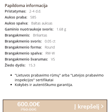
Papildoma informacija
Pristatymas:
2-4 d.d.
Aukso praba:
585
Aukso spalva:
Baltas auksas
Gaminio nuotraukoje svoris:
1.68 g
Brangakmenis:
Briliantas
Brangakmenio svoris:
0.05 ct
Brangakmenio forma:
Round
Brangakmenio spalva:
RW-W
Brangakmenio švarumas:
VS
Žiedo dydis:
15.3
"Lietuvos prabavimo rūmų" arba "Latvijos prabavimo
inspekcijos" sertifikatai
Kokybės ir autentiškumo garantija.
600.00€
Į krepšelį
750.00€