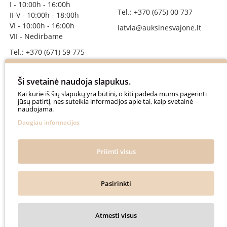
I - 10:00h - 16:00h
Tel.: +370 (675) 00 737
II-V - 10:00h - 18:00h
VI - 10:00h - 16:00h
latvia@auksinesvajone.lt
VII - Nedirbame
Tel.: +370 (671) 59 775
info@auksinesvajone.lt
Ši svetainė naudoja slapukus.
SEKITE MUS
Kai kurie iš šių slapukų yra būtini, o kiti padeda mums pagerinti
jūsų patirtį, nes suteikia informacijos apie tai, kaip svetainė
naudojama.
auksinesvajone
Daugiau informacijos
auksine_svajone
@auksinesvajone3600
Priimti visus
@auksine_svajone
Pasirinkti
Auksinė Svajonė © 2018. All rights reserved.
Atmesti visus