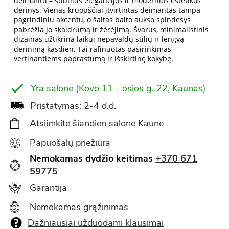
deimantu – subtilus elegancijos ir modernios estetikos
derinys. Vienas kruopščiai įtvirtintas deimantas tampa
pagrindiniu akcentu, o šaltas balto aukso spindesys
pabrėžia jo skaidrumą ir žėrėjimą. Švarus, minimalistinis
dizainas užtikrina laikui nepavaldų stilių ir lengvą
derinimą kasdien. Tai rafinuotas pasirinkimas
vertinantiems paprastumą ir išskirtinę kokybę.
Yra salone (Kovo 11 - osios g. 22, Kaunas)
Pristatymas: 2-4 d.d.
Atsiimkite šiandien salone Kaune
Papuošalų priežiūra
Nemokamas dydžio keitimas
+370 671
59775
Garantija
Nemokamas grąžinimas
Dažniausiai užduodami klausimai