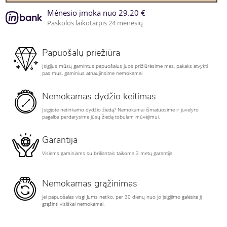
Mėnesio įmoka nuo 29.20 €
Paskolos laikotarpis 24 mėnesių
Papuošalų priežiūra
Įsigijus mūsų gamintus papuošalus juos prižiūrėsime mes, pakaks atvykti
pas mus, gaminius atnaujinsime nemokamai
Nemokamas dydžio keitimas
Įsigijote netinkamo dydžio žiedą? Nemokamai išmatuosime ir juvelyro
pagalba perdarysime jūsų žiedą tobulam mūvėjimui.
Garantija
Visiems gaminiams su briliantais taikoma 3 metų garantija
Nemokamas grąžinimas
Jei papuošalas visgi Jums netiko, per 30 dienų nuo jo įsigijimo galėsite jį
grąžinti visiškai nemokamai.