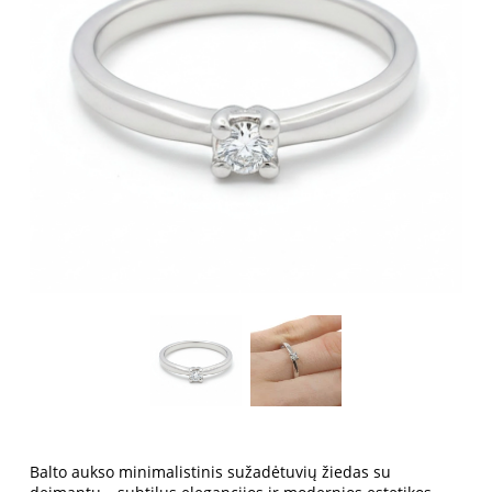
Balto aukso minimalistinis sužadėtuvių žiedas su