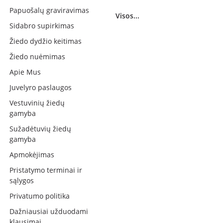
Papuošalų graviravimas
Visos...
Sidabro supirkimas
Žiedo dydžio keitimas
Žiedo nuėmimas
Apie Mus
Juvelyro paslaugos
Vestuvinių žiedų
gamyba
Sužadėtuvių žiedų
gamyba
Apmokėjimas
Pristatymo terminai ir
sąlygos
Privatumo politika
Dažniausiai užduodami
klausimai