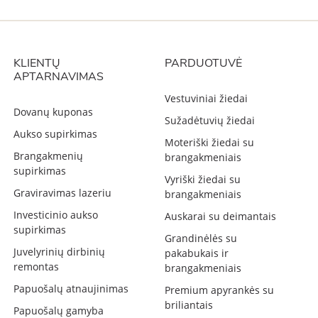
KLIENTŲ
PARDUOTUVĖ
APTARNAVIMAS
Vestuviniai žiedai
Dovanų kuponas
Sužadėtuvių žiedai
Aukso supirkimas
Moteriški žiedai su
Brangakmenių
brangakmeniais
supirkimas
Vyriški žiedai su
Graviravimas lazeriu
brangakmeniais
Investicinio aukso
Auskarai su deimantais
supirkimas
Grandinėlės su
Juvelyrinių dirbinių
pakabukais ir
remontas
brangakmeniais
Papuošalų atnaujinimas
Premium apyrankės su
briliantais
Papuošalų gamyba