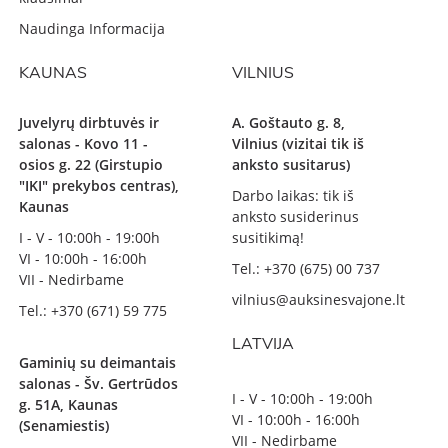
Naudinga Informacija
KAUNAS
VILNIUS
Juvelyrų dirbtuvės ir
A. Goštauto g. 8,
salonas - Kovo 11 -
Vilnius (vizitai tik iš
osios g. 22 (Girstupio
anksto susitarus)
"IKI" prekybos centras),
Darbo laikas: tik iš
Kaunas
anksto susiderinus
I - V - 10:00h - 19:00h
susitikimą!
VI - 10:00h - 16:00h
Tel.: +370 (675) 00 737
VII - Nedirbame
vilnius@auksinesvajone.lt
Tel.: +370 (671) 59 775
LATVIJA
Gaminių su deimantais
salonas - Šv. Gertrūdos
I - V - 10:00h - 19:00h
g. 51A, Kaunas
VI - 10:00h - 16:00h
(Senamiestis)
VII - Nedirbame