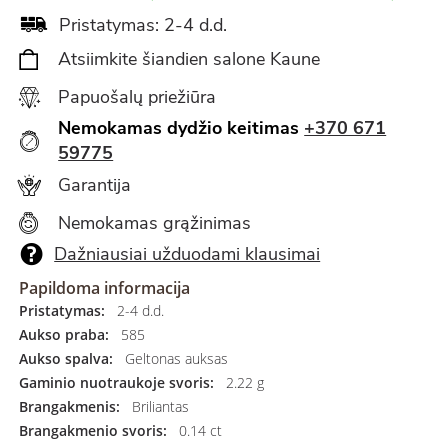
Pristatymas: 2-4 d.d.
Atsiimkite šiandien salone Kaune
Papuošalų priežiūra
Nemokamas dydžio keitimas
+370 671
59775
Garantija
Nemokamas grąžinimas
Dažniausiai užduodami klausimai
Papildoma informacija
Pristatymas:
2-4 d.d.
Aukso praba:
585
Aukso spalva:
Geltonas auksas
Gaminio nuotraukoje svoris:
2.22 g
Brangakmenis:
Briliantas
Brangakmenio svoris:
0.14 ct