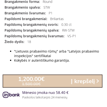
Brangakmenio forma:
Round
Brangakmenio spalva:
STW
Brangakmenio švarumas:
P1
Papildomi brangakmeniai:
Briliantas
Papildomų brangakmenių svoris:
0.30 ct
Papildomų brangakmenių spalva:
RW-STW
Papildomų brangakmenių švarumas:
VS-P1
Žiedo dydis:
18
"Lietuvos prabavimo rūmų" arba "Latvijos prabavimo
inspekcijos" sertifikatai
Kokybės ir autentiškumo garantija.
1,200.00€
Į krepšelį
1,500.00€
Mėnesio įmoka nuo 58.40 €
Paskolos laikotarpis 24 mėnesių