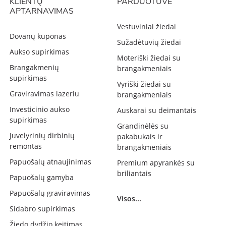
KLIENTŲ
PARDUOTUVĖ
APTARNAVIMAS
Vestuviniai žiedai
Dovanų kuponas
Sužadėtuvių žiedai
Aukso supirkimas
Moteriški žiedai su
Brangakmenių
brangakmeniais
supirkimas
Vyriški žiedai su
Graviravimas lazeriu
brangakmeniais
Investicinio aukso
Auskarai su deimantais
supirkimas
Grandinėlės su
Juvelyrinių dirbinių
pakabukais ir
remontas
brangakmeniais
Papuošalų atnaujinimas
Premium apyrankės su
briliantais
Papuošalų gamyba
Papuošalų graviravimas
Visos...
Sidabro supirkimas
Žiedo dydžio keitimas