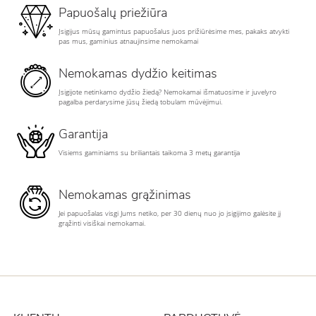
Papuošalų priežiūra
Įsigijus mūsų gamintus papuošalus juos prižiūrėsime mes, pakaks atvykti
pas mus, gaminius atnaujinsime nemokamai
Nemokamas dydžio keitimas
Įsigijote netinkamo dydžio žiedą? Nemokamai išmatuosime ir juvelyro
pagalba perdarysime jūsų žiedą tobulam mūvėjimui.
Garantija
Visiems gaminiams su briliantais taikoma 3 metų garantija
Nemokamas grąžinimas
Jei papuošalas visgi Jums netiko, per 30 dienų nuo jo įsigijimo galėsite jį
grąžinti visiškai nemokamai.