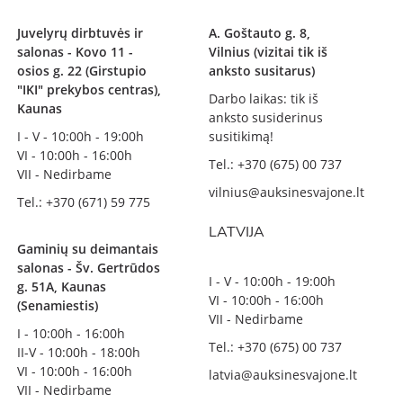
Juvelyrų dirbtuvės ir
A. Goštauto g. 8,
salonas - Kovo 11 -
Vilnius (vizitai tik iš
osios g. 22 (Girstupio
anksto susitarus)
"IKI" prekybos centras),
Darbo laikas: tik iš
Kaunas
anksto susiderinus
I - V - 10:00h - 19:00h
susitikimą!
VI - 10:00h - 16:00h
Tel.: +370 (675) 00 737
VII - Nedirbame
vilnius@auksinesvajone.lt
Tel.: +370 (671) 59 775
LATVIJA
Gaminių su deimantais
salonas - Šv. Gertrūdos
I - V - 10:00h - 19:00h
g. 51A, Kaunas
VI - 10:00h - 16:00h
(Senamiestis)
VII - Nedirbame
I - 10:00h - 16:00h
Tel.: +370 (675) 00 737
II-V - 10:00h - 18:00h
VI - 10:00h - 16:00h
latvia@auksinesvajone.lt
VII - Nedirbame