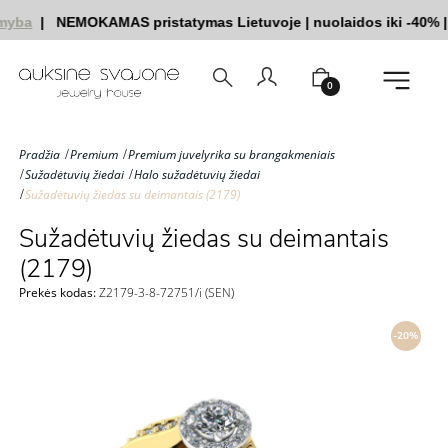
myba
|
NEMOKAMAS pristatymas Lietuvoje
|
nuolaidos iki -40%
|
|
0
Pradžia
Premium
Premium juvelyrika su brangakmeniais
Sužadėtuvių žiedai
Halo sužadėtuvių žiedai
Sužadėtuvių žiedas su deimantais (2179)
Sužadėtuvių žiedas su deimantais
(2179)
Prekės kodas:
Z2179-3-8-72751/i (SEN)
-20%