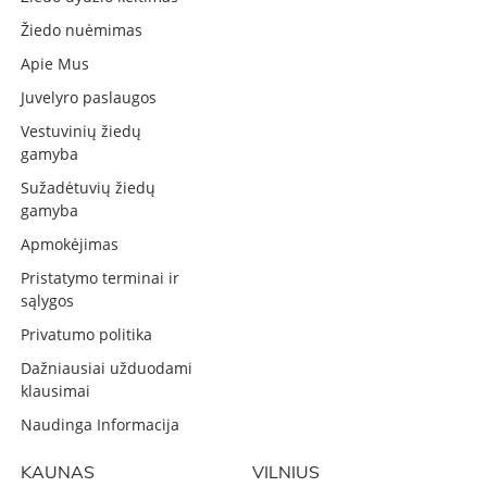
Žiedo nuėmimas
Apie Mus
Juvelyro paslaugos
Vestuvinių žiedų
gamyba
Sužadėtuvių žiedų
gamyba
Apmokėjimas
Pristatymo terminai ir
sąlygos
Privatumo politika
Dažniausiai užduodami
klausimai
Naudinga Informacija
KAUNAS
VILNIUS