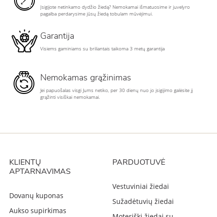
Įsigijote netinkamo dydžio žiedą? Nemokamai išmatuosime ir juvelyro
pagalba perdarysime jūsų žiedą tobulam mūvėjimui.
Garantija
Visiems gaminiams su briliantais taikoma 3 metų garantija
Nemokamas grąžinimas
Jei papuošalas visgi Jums netiko, per 30 dienų nuo jo įsigijimo galėsite jį
grąžinti visiškai nemokamai.
KLIENTŲ
PARDUOTUVĖ
APTARNAVIMAS
Vestuviniai žiedai
Dovanų kuponas
Sužadėtuvių žiedai
Aukso supirkimas
Moteriški žiedai su