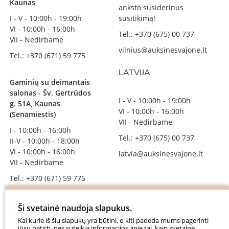
Kaunas
anksto susiderinus
I - V - 10:00h - 19:00h
susitikimą!
VI - 10:00h - 16:00h
Tel.: +370 (675) 00 737
VII - Nedirbame
vilnius@auksinesvajone.lt
Tel.: +370 (671) 59 775
LATVIJA
Gaminių su deimantais
salonas - Šv. Gertrūdos
I - V - 10:00h - 19:00h
g. 51A, Kaunas
VI - 10:00h - 16:00h
(Senamiestis)
VII - Nedirbame
I - 10:00h - 16:00h
Tel.: +370 (675) 00 737
II-V - 10:00h - 18:00h
VI - 10:00h - 16:00h
latvia@auksinesvajone.lt
VII - Nedirbame
Tel.: +370 (671) 59 775
info@auksinesvajone.lt
Ši svetainė naudoja slapukus.
SEKITE MUS
Kai kurie iš šių slapukų yra būtini, o kiti padeda mums pagerinti
jūsų patirtį, nes suteikia informacijos apie tai, kaip svetainė