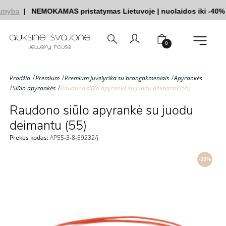
myba
|
NEMOKAMAS pristatymas Lietuvoje
|
nuolaidos iki -40%
0
Pradžia
Premium
Premium juvelyrika su brangakmeniais
Apyrankės
Siūlo apyrankės
Raudono siūlo apyrankė su juodu deimantu (55)
Raudono siūlo apyrankė su juodu
deimantu (55)
Prekės kodas:
AP55-3-8-59232/j
-20%