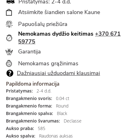
Pristatymas: 2-4 d.d.
Atsiimkite šiandien salone Kaune
Papuošalų priežiūra
Nemokamas dydžio keitimas
+370 671
59775
Garantija
Nemokamas grąžinimas
Dažniausiai užduodami klausimai
Papildoma informacija
Pristatymas:
2-4 d.d.
Brangakmenio svoris:
0.04 ct
Brangakmenio forma:
Round
Brangakmenio spalva:
Black
Brangakmenio švarumas:
Declasse
Aukso praba:
585
Aukso spalva:
Raudonas auksas