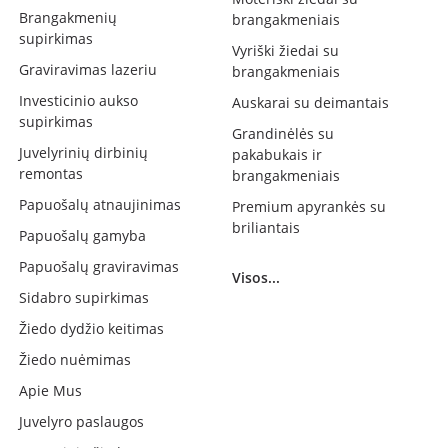
Brangakmenių
brangakmeniais
supirkimas
Vyriški žiedai su
Graviravimas lazeriu
brangakmeniais
Investicinio aukso
Auskarai su deimantais
supirkimas
Grandinėlės su
Juvelyrinių dirbinių
pakabukais ir
remontas
brangakmeniais
Papuošalų atnaujinimas
Premium apyrankės su
briliantais
Papuošalų gamyba
Papuošalų graviravimas
Visos...
Sidabro supirkimas
Žiedo dydžio keitimas
Žiedo nuėmimas
Apie Mus
Juvelyro paslaugos