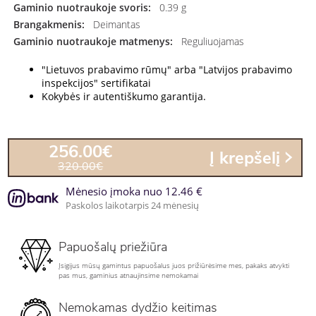
Gaminio nuotraukoje svoris:
0.39 g
Brangakmenis:
Deimantas
Gaminio nuotraukoje matmenys:
Reguliuojamas
"Lietuvos prabavimo rūmų" arba "Latvijos prabavimo
inspekcijos" sertifikatai
Kokybės ir autentiškumo garantija.
256.00€
Į krepšelį
320.00€
Mėnesio įmoka nuo 12.46 €
Paskolos laikotarpis 24 mėnesių
Papuošalų priežiūra
Įsigijus mūsų gamintus papuošalus juos prižiūrėsime mes, pakaks atvykti
pas mus, gaminius atnaujinsime nemokamai
Nemokamas dydžio keitimas