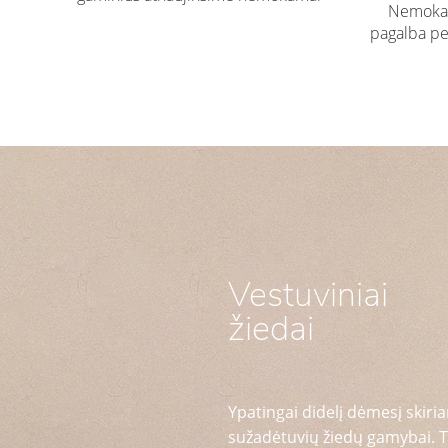
Nemokam
pagalba pe
Vestuviniai
žiedai
Ypatingai didelį dėmesį skiria
sužadėtuvių žiedų gamybai. T