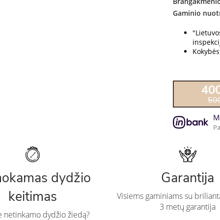
Brangakmenio
Gaminio nuot
"Lietuv
inspekcij
Kokybės 
40
50
M
Pa
okamas dydžio
Garantija
keitimas
Visiems gaminiams su briliant
3 metų garantija
te netinkamo dydžio žiedą?