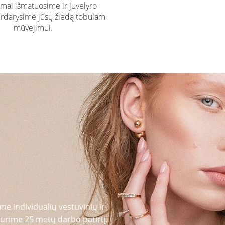
ai išmatuosime ir juvelyro
rdarysime jūsų žiedą tobulam
mūvėjimui.
me individualių vestuvinių ir
urime 25 metų darbo patirtį.