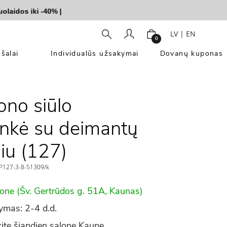
idos iki -40%
|
LV
|
EN
0
šalai
Individualūs užsakymai
Dovanų kuponas
no siūlo
nkė su deimantų
liu (127)
127-3-8-51309/k
lone (Šv. Gertrūdos g. 51A, Kaunas)
ymas: 2-4 d.d.
ite šiandien salone Kaune