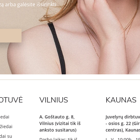
 arba galėsite išsirinkti
OTUVĖ
VILNIUS
KAUNAS
iedai
A. Goštauto g. 8,
Juvelyrų dirbtuv
Vilnius (vizitai tik iš
- osios g. 22 (G
žiedai
anksto susitarus)
centras), Kauna
dai su
Darbo laikas: tik iš
I - V - 10:00h - 