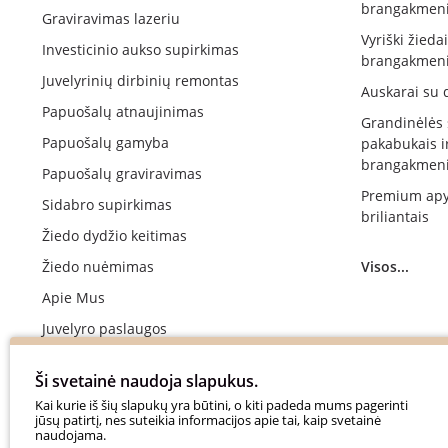
brangakmeni
Graviravimas lazeriu
Vyriški žieda
Investicinio aukso supirkimas
brangakmeni
Juvelyrinių dirbinių remontas
Auskarai su 
Papuošalų atnaujinimas
Grandinėlės
Papuošalų gamyba
pakabukais i
brangakmeni
Papuošalų graviravimas
Premium apy
Sidabro supirkimas
briliantais
Žiedo dydžio keitimas
Žiedo nuėmimas
Visos...
Apie Mus
Juvelyro paslaugos
Vestuvinių žiedų gamyba
Ši svetainė naudoja slapukus.
Sužadėtuvių žiedų gamyba
Kai kurie iš šių slapukų yra būtini, o kiti padeda mums pagerinti
jūsų patirtį, nes suteikia informacijos apie tai, kaip svetainė
Apmokėjimas
naudojama.