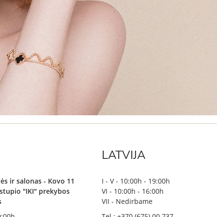
LATVIJA
ės ir salonas - Kovo 11
I - V - 10:00h - 19:00h
irstupio "IKI" prekybos
VI - 10:00h - 16:00h
s
VII - Nedirbame
19:00h
Tel.: +370 (675) 00 737