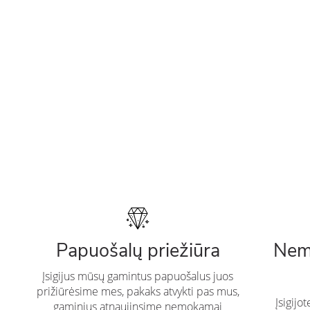
Papuošalų priežiūra
Nem
Įsigijus mūsų gamintus papuošalus juos
prižiūrėsime mes, pakaks atvykti pas mus,
Įsigijo
gaminius atnaujinsime nemokamai