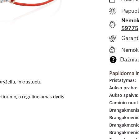
Papuoš
Nemok
59775
Garanti
Nemok
Dažniau
Papildoma i
Pristatymas:
ryželiu, inkrustuotu
Aukso praba:
Aukso spalva:
irtinumo, o reguliuojamas dydis
Gaminio nuotr
Brangakmenis
Brangakmenio 
Brangakmenio
Brangakmenio