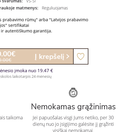
 švarumas:
VS-SI
raukoje matmenys:
Reguliuojamas
os prabavimo rūmų" arba "Latvijos prabavimo
os" sertifikatai
ir autentiškumo garantija.
0.00€
Į krepšelį
0.00€
ėnesio įmoka nuo 19.47 €
skolos laikotarpis 24 mėnesių
Nemokamas grąžinimas
ais taikoma
Jei papuošalas visgi Jums netiko, per 30
dienų nuo jo įsigijimo galėsite jį grąžinti
visiškai nemokamai.