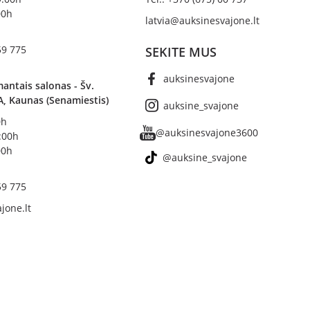
00h
latvia@auksinesvajone.lt
59 775
SEKITE MUS
auksinesvajone
antais salonas - Šv.
A, Kaunas (Senamiestis)
auksine_svajone
0h
@auksinesvajone3600
8:00h
00h
@auksine_svajone
59 775
jone.lt