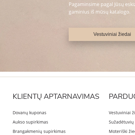
Pagaminsime pagal Jūsų eskizą
gaminius iš mūsų katalogo.
Vestuviniai žiedai
KLIENTŲ APTARNAVIMAS
PARDU
Dovanų kuponas
Vestuviniai ž
Aukso supirkimas
Sužadėtuvių 
Brangakmenių supirkimas
Moteriški žie