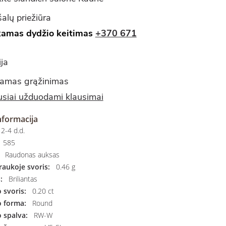
alų priežiūra
amas dydžio keitimas
+370 671
ja
amas grąžinimas
siai užduodami klausimai
nformacija
2-4 d.d.
585
Raudonas auksas
aukoje svoris:
0.46 g
:
Briliantas
svoris:
0.20 ct
 forma:
Round
 spalva:
RW-W