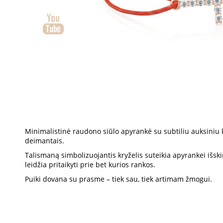
Minimalistinė raudono siūlo apyrankė su subtiliu auksiniu k
deimantais.
Talismaną simbolizuojantis kryželis suteikia apyrankei išsk
leidžia pritaikyti prie bet kurios rankos.
Puiki dovana su prasme – tiek sau, tiek artimam žmogui.