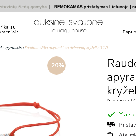
inių žiedų gamyba
|
NEMOKAMAS pristatymas Lietuvoje
|
nuola
yrika su
kmeniais
Papuo
ūlo apyrankės
Raudono siūlo apyrankė su deimantų kryželiu (127)
Raudo
-20%
apyra
kryže
Prekės kodas:
PAP
Yra sa
Pristat
Atsiimk