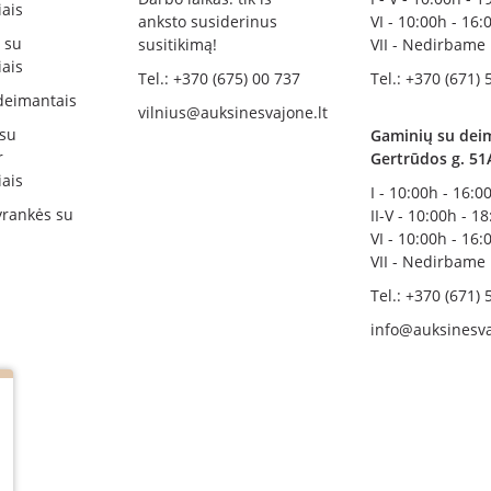
ais
anksto susiderinus
VI - 10:00h - 16:
i su
susitikimą!
VII - Nedirbame
ais
Tel.: +370 (675) 00 737
Tel.: +370 (671) 
deimantais
vilnius@auksinesvajone.lt
 su
Gaminių su deim
r
Gertrūdos g. 51
ais
I - 10:00h - 16:0
rankės su
II-V - 10:00h - 1
VI - 10:00h - 16:
VII - Nedirbame
Tel.: +370 (671) 
info@auksinesva