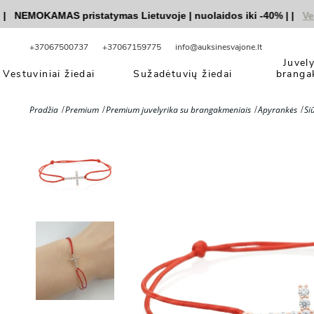
EMOKAMAS pristatymas Lietuvoje
|
nuolaidos iki -40%
|
|
Vestuv
+37067500737
+37067159775
info@auksinesvajone.lt
Juvel
Vestuviniai žiedai
Sužadėtuvių žiedai
branga
Pradžia
Premium
Premium juvelyrika su brangakmeniais
Apyrankės
Si