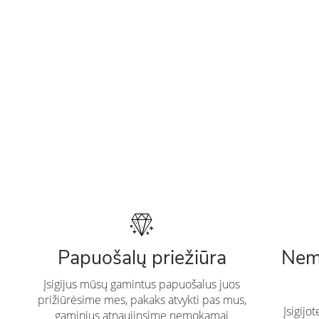
Papuošalų priežiūra
Nem
Įsigijus mūsų gamintus papuošalus juos
prižiūrėsime mes, pakaks atvykti pas mus,
Įsigijo
gaminius atnaujinsime nemokamai