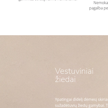
Nemokam
pagalba pe
Vestuviniai
žiedai
Ypatingai didelį dėmesį skiria
sužadėtuvių žiedų gamybai. T