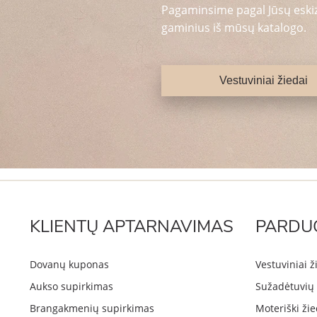
Pagaminsime pagal Jūsų eskizą
gaminius iš mūsų katalogo.
Vestuviniai žiedai
KLIENTŲ APTARNAVIMAS
PARDU
Dovanų kuponas
Vestuviniai ž
Aukso supirkimas
Sužadėtuvių 
Brangakmenių supirkimas
Moteriški žie