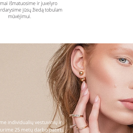
ai išmatuosime ir juvelyro
rdarysime jūsų žiedą tobulam
mūvėjimui.
me individualių vestuvinių ir
urime 25 metų darbo patirtį.