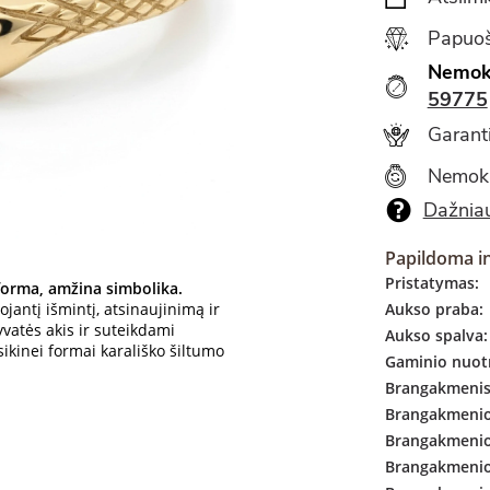
Papuoš
Nemok
59775
Garanti
Nemok
Dažniau
Papildoma i
Pristatymas:
forma, amžina simbolika.
ojantį išmintį, atsinaujinimą ir
Aukso praba:
yvatės akis ir suteikdami
Aukso spalva:
ikinei formai karališko šiltumo
Gaminio nuotr
Brangakmenis
Brangakmenio 
Brangakmenio
Brangakmenio