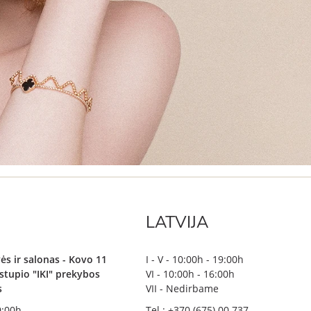
LATVIJA
ės ir salonas - Kovo 11
I - V - 10:00h - 19:00h
irstupio "IKI" prekybos
VI - 10:00h - 16:00h
s
VII - Nedirbame
19:00h
Tel.: +370 (675) 00 737