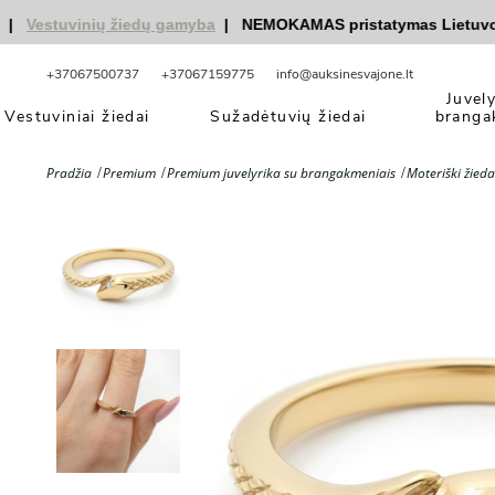
Vestuvinių žiedų gamyba
|
NEMOKAMAS pristatymas Lietuvoje
+37067500737
+37067159775
info@auksinesvajone.lt
Juvel
Vestuviniai žiedai
Sužadėtuvių žiedai
branga
Pradžia
Premium
Premium juvelyrika su brangakmeniais
Moteriški žieda