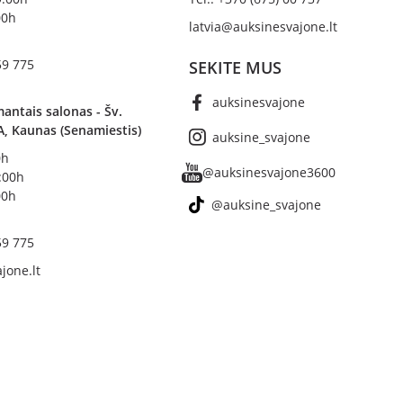
00h
latvia@auksinesvajone.lt
59 775
SEKITE MUS
auksinesvajone
antais salonas - Šv.
A, Kaunas (Senamiestis)
auksine_svajone
0h
@auksinesvajone3600
8:00h
00h
@auksine_svajone
59 775
jone.lt