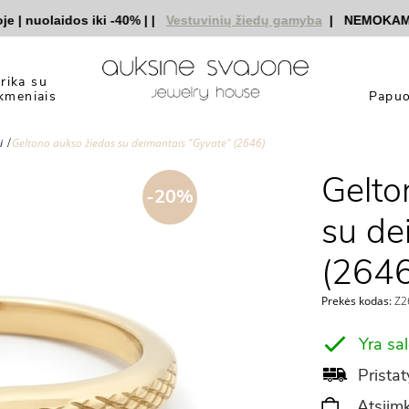
|
nuolaidos iki -40%
|
|
Vestuvinių žiedų gamyba
|
NEMOKAMAS pr
yrika su
kmeniais
Papuo
i
Geltono aukso žiedas su deimantais "Gyvatė" (2646)
Gelto
-20%
su de
(2646
Prekės kodas:
Z26
Yra sa
Pristat
Atsiimk