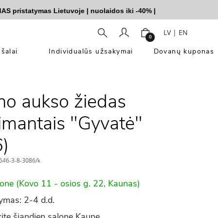
istatymas Lietuvoje
|
nuolaidos iki -40%
|
LV
|
EN
0
šalai
Individualūs užsakymai
Dovanų kuponas
no aukso žiedas
imantais "Gyvatė"
)
46-3-8-3086/k
lone (Kovo 11 - osios g. 22, Kaunas)
ymas: 2-4 d.d.
ite šiandien salone Kaune