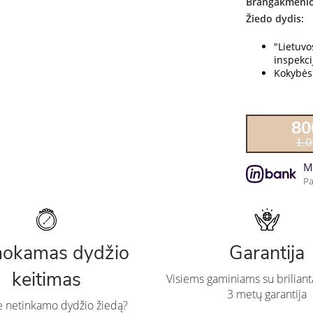
Brangakmenio
Žiedo dydis:
"Lietuv
inspekcij
Kokybės 
80
1,
M
Pa
okamas dydžio
Garantija
keitimas
Visiems gaminiams su briliant
3 metų garantija
te netinkamo dydžio žiedą?