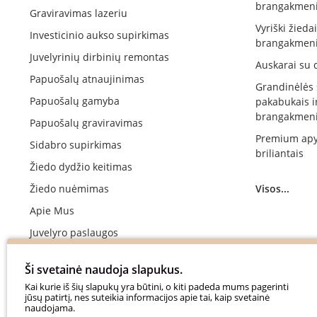
brangakmeni
Graviravimas lazeriu
Vyriški žieda
Investicinio aukso supirkimas
brangakmeni
Juvelyrinių dirbinių remontas
Auskarai su 
Papuošalų atnaujinimas
Grandinėlės
Papuošalų gamyba
pakabukais i
brangakmeni
Papuošalų graviravimas
Premium apy
Sidabro supirkimas
briliantais
Žiedo dydžio keitimas
Žiedo nuėmimas
Visos...
Apie Mus
Juvelyro paslaugos
Vestuvinių žiedų gamyba
Ši svetainė naudoja slapukus.
Sužadėtuvių žiedų gamyba
Kai kurie iš šių slapukų yra būtini, o kiti padeda mums pagerinti
jūsų patirtį, nes suteikia informacijos apie tai, kaip svetainė
Apmokėjimas
naudojama.