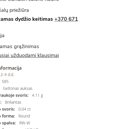
alų priežiūra
amas dydžio keitimas
+370 671
ja
amas grąžinimas
siai užduodami klausimai
nformacija
2-4 d.d.
585
Geltonas auksas
aukoje svoris:
4.11 g
:
Briliantas
svoris:
0.04 ct
 forma:
Round
 spalva:
RW-W