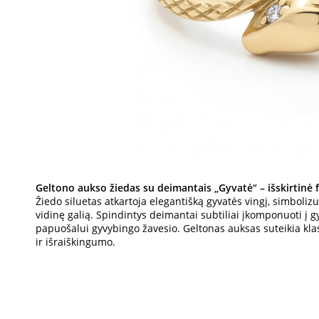
Geltono aukso žiedas su deimantais „Gyvatė“ – išskirtinė 
Žiedo siluetas atkartoja elegantišką gyvatės vingį, simbolizu
vidinę galią. Spindintys deimantai subtiliai įkomponuoti į g
papuošalui gyvybingo žavesio. Geltonas auksas suteikia klas
ir išraiškingumo.