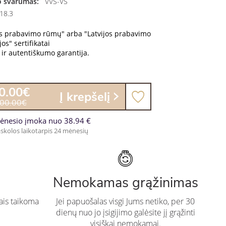
 švarumas:
VVS-VS
18.3
os prabavimo rūmų" arba "Latvijos prabavimo
os" sertifikatai
ir autentiškumo garantija.
0.00€
Į krepšelį
000.00€
ėnesio įmoka nuo 38.94 €
skolos laikotarpis 24 mėnesių
Nemokamas grąžinimas
ais taikoma
Jei papuošalas visgi Jums netiko, per 30
dienų nuo jo įsigijimo galėsite jį grąžinti
visiškai nemokamai.