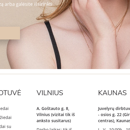
 arba galėsite išsirinkti
OTUVĖ
VILNIUS
KAUNAS
iedai
A. Goštauto g. 8,
Juvelyrų dirbtuv
Vilnius (vizitai tik iš
- osios g. 22 (G
žiedai
anksto susitarus)
centras), Kauna
dai su
Darbo laikas: tik iš
I - V - 10:00h - 