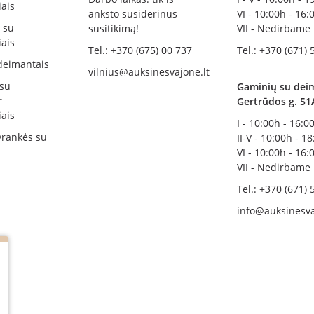
ais
anksto susiderinus
VI - 10:00h - 16:
i su
susitikimą!
VII - Nedirbame
ais
Tel.: +370 (675) 00 737
Tel.: +370 (671) 
deimantais
vilnius@auksinesvajone.lt
 su
Gaminių su deim
r
Gertrūdos g. 51
ais
I - 10:00h - 16:0
rankės su
II-V - 10:00h - 1
VI - 10:00h - 16:
VII - Nedirbame
Tel.: +370 (671) 
info@auksinesva