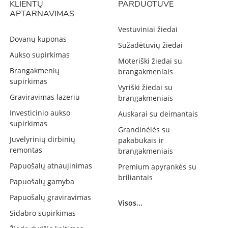
KLIENTŲ
PARDUOTUVĖ
APTARNAVIMAS
Vestuviniai žiedai
Dovanų kuponas
Sužadėtuvių žiedai
Aukso supirkimas
Moteriški žiedai su
Brangakmenių
brangakmeniais
supirkimas
Vyriški žiedai su
Graviravimas lazeriu
brangakmeniais
Investicinio aukso
Auskarai su deimantais
supirkimas
Grandinėlės su
Juvelyrinių dirbinių
pakabukais ir
remontas
brangakmeniais
Papuošalų atnaujinimas
Premium apyrankės su
briliantais
Papuošalų gamyba
Papuošalų graviravimas
Visos...
Sidabro supirkimas