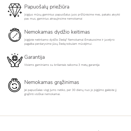
Papuošalų priežiūra
Įsigijus mūsų gamintus papuošalus juos prižiūrėsime mes, pakaks atvykti
pas mus, gaminius atnaujinsime nemokamai
Nemokamas dydžio keitimas
Įsigijote netinkamo dydžio žiedą? Nemokamai išmatuosime ir juvelyro
pagalba perdarysime jūsų žiedą tobulam mūvėjimui.
Garantija
Visiems gaminiams su briliantais taikoma 3 metų garantija
Nemokamas grąžinimas
Jei papuošalas visgi Jums netiko, per 30 dienų nuo jo įsigijimo galėsite jį
grąžinti visiškai nemokamai.