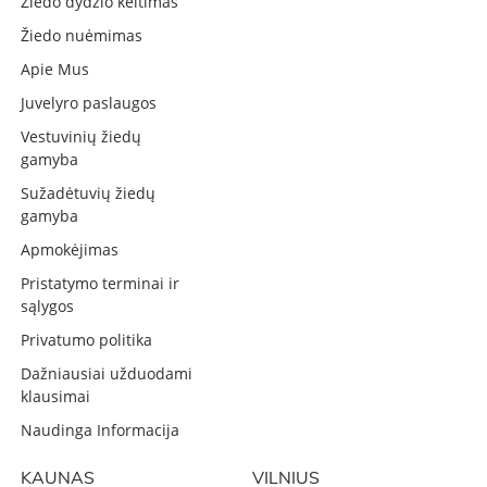
Žiedo dydžio keitimas
Žiedo nuėmimas
Apie Mus
Juvelyro paslaugos
Vestuvinių žiedų
gamyba
Sužadėtuvių žiedų
gamyba
Apmokėjimas
Pristatymo terminai ir
sąlygos
Privatumo politika
Dažniausiai užduodami
klausimai
Naudinga Informacija
KAUNAS
VILNIUS