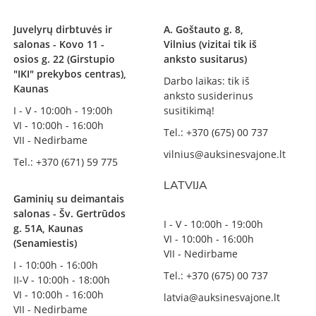
Juvelyrų dirbtuvės ir
A. Goštauto g. 8,
salonas - Kovo 11 -
Vilnius (vizitai tik iš
osios g. 22 (Girstupio
anksto susitarus)
"IKI" prekybos centras),
Darbo laikas: tik iš
Kaunas
anksto susiderinus
I - V - 10:00h - 19:00h
susitikimą!
VI - 10:00h - 16:00h
Tel.: +370 (675) 00 737
VII - Nedirbame
vilnius@auksinesvajone.lt
Tel.: +370 (671) 59 775
LATVIJA
Gaminių su deimantais
salonas - Šv. Gertrūdos
I - V - 10:00h - 19:00h
g. 51A, Kaunas
VI - 10:00h - 16:00h
(Senamiestis)
VII - Nedirbame
I - 10:00h - 16:00h
Tel.: +370 (675) 00 737
II-V - 10:00h - 18:00h
VI - 10:00h - 16:00h
latvia@auksinesvajone.lt
VII - Nedirbame