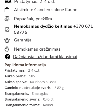
Pristatymas: 2-4 d.d.
Atsiimkite šiandien salone Kaune
Papuošalų priežiūra
Nemokamas dydžio keitimas
+370 671
59775
Garantija
Nemokamas grąžinimas
Dažniausiai užduodami klausimai
Papildoma informacija
Pristatymas:
2-4 d.d.
Aukso praba:
585
Aukso spalva:
Raudonas auksas
Gaminio nuotraukoje svoris:
3.82 g
Brangakmenis:
Smaragdas
Brangakmenio svoris:
0.45 ct
Brangakmenio forma:
Round