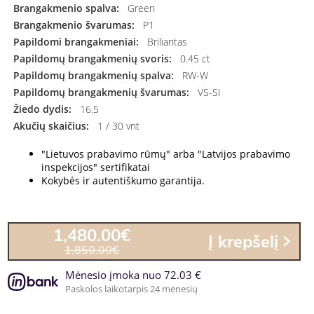
Brangakmenio spalva:
Green
Brangakmenio švarumas:
P1
Papildomi brangakmeniai:
Briliantas
Papildomų brangakmenių svoris:
0.45 ct
Papildomų brangakmenių spalva:
RW-W
Papildomų brangakmenių švarumas:
VS-SI
Žiedo dydis:
16.5
Akučių skaičius:
1 / 30 vnt
"Lietuvos prabavimo rūmų" arba "Latvijos prabavimo
inspekcijos" sertifikatai
Kokybės ir autentiškumo garantija.
1,480.00€
Į krepšelį
1,850.00€
Mėnesio įmoka nuo 72.03 €
Paskolos laikotarpis 24 mėnesių