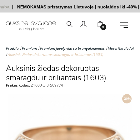
yba
|
NEMOKAMAS pristatymas Lietuvoje
|
nuolaidos iki -40%
|
|
0
Pradžia
Premium
Premium juvelyrika su brangakmeniais
Moteriški žiedai
Auksinis žiedas dekoruotas smaragdu ir briliantais (1603)
Auksinis žiedas dekoruotas
smaragdu ir briliantais (1603)
Prekės kodas:
Z1603-3-8-56977/h
-20%