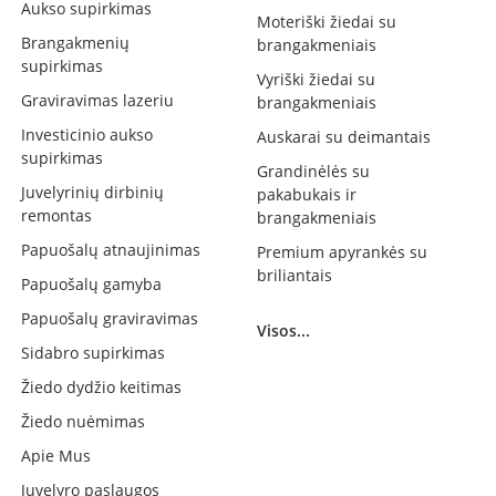
Aukso supirkimas
Moteriški žiedai su
Brangakmenių
brangakmeniais
supirkimas
Vyriški žiedai su
Graviravimas lazeriu
brangakmeniais
Investicinio aukso
Auskarai su deimantais
supirkimas
Grandinėlės su
Juvelyrinių dirbinių
pakabukais ir
remontas
brangakmeniais
Papuošalų atnaujinimas
Premium apyrankės su
briliantais
Papuošalų gamyba
Papuošalų graviravimas
Visos...
Sidabro supirkimas
Žiedo dydžio keitimas
Žiedo nuėmimas
Apie Mus
Juvelyro paslaugos