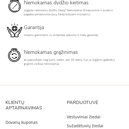
Nemokamas dydžio keitimas
Įsigijote netinkamo dydžio žiedą? Nemokamai išmatuosime ir juvelyro
pagalba perdarysime jūsų žiedą tobulam mūvėjimui.
Garantija
Visiems gaminiams su briliantais taikoma 3 metų garantija
Nemokamas grąžinimas
Jei papuošalas visgi Jums netiko, per 30 dienų nuo jo įsigijimo galėsite jį
grąžinti visiškai nemokamai.
KLIENTŲ
PARDUOTUVĖ
APTARNAVIMAS
Vestuviniai žiedai
Dovanų kuponas
Sužadėtuvių žiedai