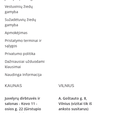
Vestuvinių žiedų
gamyba
Sužadėtuvių žiedų
gamyba
Apmokėjimas
Pristatymo terminai ir
sąlygos
Privatumo politika
Dažniausiai užduodami
klausimai
Naudinga Informacija
KAUNAS
VILNIUS
Juvelyrų dirbtuvės ir
A. Goštauto g. 8,
salonas - Kovo 11 -
Vilnius (vizitai tik iš
osios g. 22 (Girstupio
anksto susitarus)