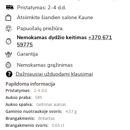
Pristatymas: 2-4 d.d.
Atsiimkite šiandien salone Kaune
Papuošalų priežiūra
Nemokamas dydžio keitimas
+370 671
59775
Garantija
Nemokamas grąžinimas
Dažniausiai užduodami klausimai
Papildoma informacija
Pristatymas:
2-4 d.d.
Aukso praba:
585
Aukso spalva:
Geltonas auksas
Gaminio nuotraukoje svoris:
4.57 g
Brangakmenis:
Briliantas
Brangakmenio svoris:
0.65 ct