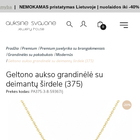
myba
|
NEMOKAMAS pristatymas Lietuvoje
|
nuolaidos iki -40%
0
Pradžia
Premium
Premium juvelyrika su brangakmeniais
Grandinėlės su pakabukais
Modernūs
Geltono aukso grandinėlė su deimantų širdele (375)
Geltono aukso grandinėlė su
deimantų širdele (375)
Prekės kodas:
PA375-3-8-59367/j
-20%