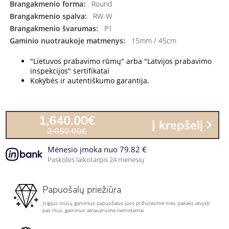
Brangakmenio forma:
Round
Brangakmenio spalva:
RW-W
Brangakmenio švarumas:
P1
Gaminio nuotraukoje matmenys:
15mm / 45cm
"Lietuvos prabavimo rūmų" arba "Latvijos prabavimo
inspekcijos" sertifikatai
Kokybės ir autentiškumo garantija.
1,640.00€
Į krepšelį
2,050.00€
Mėnesio įmoka nuo 79.82 €
Paskolos laikotarpis 24 mėnesių
Papuošalų priežiūra
Įsigijus mūsų gamintus papuošalus juos prižiūrėsime mes, pakaks atvykti
pas mus, gaminius atnaujinsime nemokamai