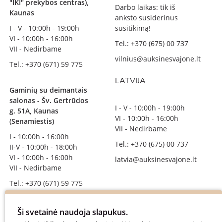
"IKI" prekybos centras),
Darbo laikas: tik iš
Kaunas
anksto susiderinus
I - V - 10:00h - 19:00h
susitikimą!
VI - 10:00h - 16:00h
Tel.: +370 (675) 00 737
VII - Nedirbame
vilnius@auksinesvajone.lt
Tel.: +370 (671) 59 775
LATVIJA
Gaminių su deimantais
salonas - Šv. Gertrūdos
I - V - 10:00h - 19:00h
g. 51A, Kaunas
VI - 10:00h - 16:00h
(Senamiestis)
VII - Nedirbame
I - 10:00h - 16:00h
Tel.: +370 (675) 00 737
II-V - 10:00h - 18:00h
VI - 10:00h - 16:00h
latvia@auksinesvajone.lt
VII - Nedirbame
Tel.: +370 (671) 59 775
info@auksinesvajone.lt
Ši svetainė naudoja slapukus.
SEKITE MUS