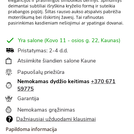
elegancijos ir prasmingos simbolikos derinys. Spindintys
deimantai subtiliai išryškina kryželio formą ir suteikia
prabangos pojūtį. Šiltas rausvo aukso atspalvis pabrėžia
moteriškumą bei išskirtinį žavesį. Tai rafinuotas
pasirinkimas kasdieniam nešiojimui ar ypatingai dovanai.
Yra salone (Kovo 11 - osios g. 22, Kaunas)
Pristatymas: 2-4 d.d.
Atsiimkite šiandien salone Kaune
Papuošalų priežiūra
Nemokamas dydžio keitimas
+370 671
59775
Garantija
Nemokamas grąžinimas
Dažniausiai užduodami klausimai
Papildoma informacija