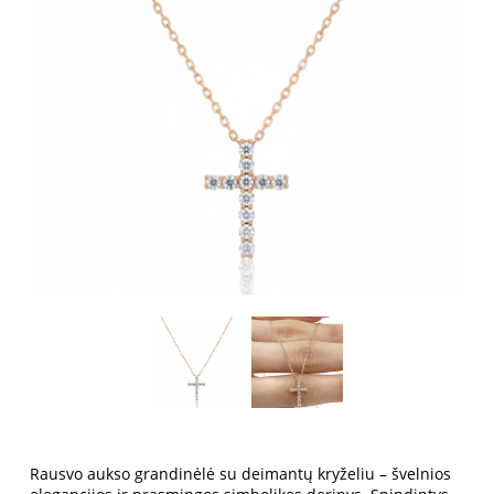
Rausvo aukso grandinėlė su deimantų kryželiu – švelnios