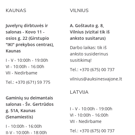
KAUNAS
VILNIUS
Juvelyrų dirbtuvės ir
A. Goštauto g. 8,
salonas - Kovo 11 -
Vilnius (vizitai tik iš
osios g. 22 (Girstupio
anksto susitarus)
"IKI" prekybos centras),
Darbo laikas: tik iš
Kaunas
anksto susiderinus
I - V - 10:00h - 19:00h
susitikimą!
VI - 10:00h - 16:00h
Tel.: +370 (675) 00 737
VII - Nedirbame
vilnius@auksinesvajone.lt
Tel.: +370 (671) 59 775
LATVIJA
Gaminių su deimantais
salonas - Šv. Gertrūdos
I - V - 10:00h - 19:00h
g. 51A, Kaunas
VI - 10:00h - 16:00h
(Senamiestis)
VII - Nedirbame
I - 10:00h - 16:00h
Tel.: +370 (675) 00 737
II-V - 10:00h - 18:00h