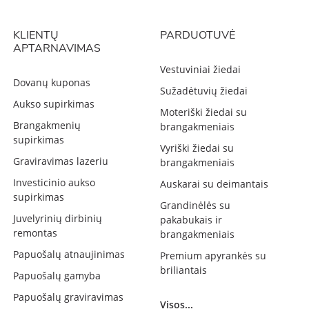
KLIENTŲ
PARDUOTUVĖ
APTARNAVIMAS
Vestuviniai žiedai
Dovanų kuponas
Sužadėtuvių žiedai
Aukso supirkimas
Moteriški žiedai su
Brangakmenių
brangakmeniais
supirkimas
Vyriški žiedai su
Graviravimas lazeriu
brangakmeniais
Investicinio aukso
Auskarai su deimantais
supirkimas
Grandinėlės su
Juvelyrinių dirbinių
pakabukais ir
remontas
brangakmeniais
Papuošalų atnaujinimas
Premium apyrankės su
briliantais
Papuošalų gamyba
Papuošalų graviravimas
Visos...