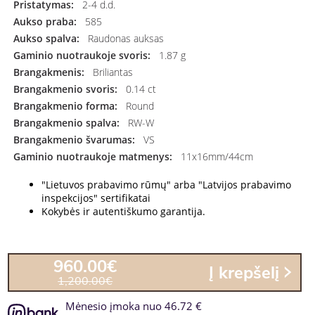
Pristatymas:
2-4 d.d.
Aukso praba:
585
Aukso spalva:
Raudonas auksas
Gaminio nuotraukoje svoris:
1.87 g
Brangakmenis:
Briliantas
Brangakmenio svoris:
0.14 ct
Brangakmenio forma:
Round
Brangakmenio spalva:
RW-W
Brangakmenio švarumas:
VS
Gaminio nuotraukoje matmenys:
11x16mm/44cm
"Lietuvos prabavimo rūmų" arba "Latvijos prabavimo
inspekcijos" sertifikatai
Kokybės ir autentiškumo garantija.
960.00€
Į krepšelį
1,200.00€
Mėnesio įmoka nuo 46.72 €