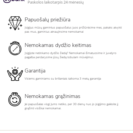
Paskolos laikotarpis 24 mėnesių
Papuošalų priežiūra
Įsigijus mūsų gamintus papuošalus juos prižiūrėsime mes, pakaks atvykti
pas mus, gaminius atnaujinsime nemokamai
Nemokamas dydžio keitimas
Įsigijote netinkamo dydžio žiedą? Nemokamai išmatuosime ir juvelyro
pagalba perdarysime jūsų žiedą tobulam mūvėjimui.
Garantija
Visiems gaminiams su briliantais taikoma 3 metų garantija
Nemokamas grąžinimas
Jei papuošalas visgi Jums netiko, per 30 dienų nuo jo įsigijimo galėsite jį
grąžinti visiškai nemokamai.