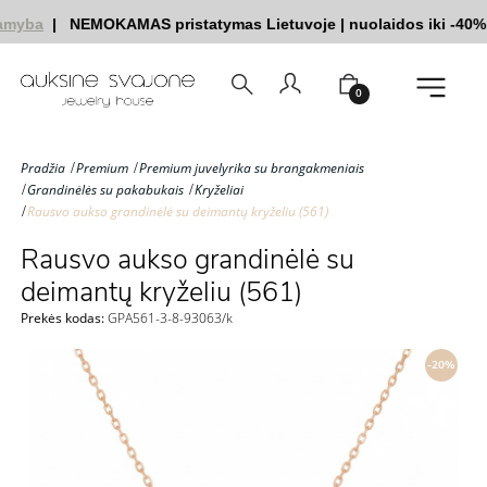
amyba
|
NEMOKAMAS pristatymas Lietuvoje
|
nuolaidos iki -40%
0
Pradžia
Premium
Premium juvelyrika su brangakmeniais
Grandinėlės su pakabukais
Kryželiai
Rausvo aukso grandinėlė su deimantų kryželiu (561)
Rausvo aukso grandinėlė su
deimantų kryželiu (561)
Prekės kodas:
GPA561-3-8-93063/k
-20%