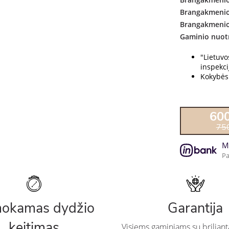
Brangakmenio
Brangakmenio
Gaminio nuot
"Lietuv
inspekcij
Kokybės 
60
75
M
Pa
okamas dydžio
Garantija
keitimas
Visiems gaminiams su briliant