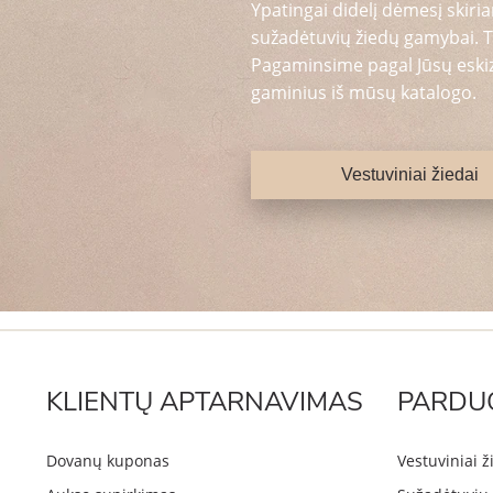
Ypatingai didelį dėmesį skiria
sužadėtuvių žiedų gamybai. T
Pagaminsime pagal Jūsų eskizą
gaminius iš mūsų katalogo.
Vestuviniai žiedai
KLIENTŲ APTARNAVIMAS
PARDU
Dovanų kuponas
Vestuviniai ž