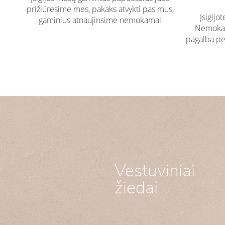
prižiūrėsime mes, pakaks atvykti pas mus,
Įsigijo
gaminius atnaujinsime nemokamai
Nemokam
pagalba pe
Vestuviniai
žiedai