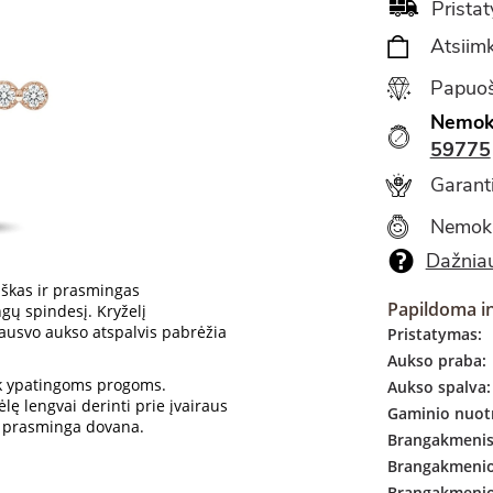
Pristat
Atsiimk
Papuoš
Nemok
59775
Garanti
Nemok
Dažniau
iškas ir prasmingas
Papildoma i
ngų spindesį. Kryželį
 rausvo aukso atspalvis pabrėžia
Pristatymas:
Aukso praba:
iek ypatingoms progoms.
Aukso spalva:
lę lengvai derinti prie įvairaus
Gaminio nuotr
 ir prasminga dovana.
Brangakmenis
Brangakmenio 
Brangakmenio