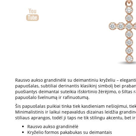
Rausvo aukso grandinėlė su deimantiniu kryželiu – elegant
papuošalas, subtiliai derinantis klasikinį simbolį bei praba
puošiantys deimantai suteikia išskirtinio žėrėjimo, o šiltas
papuošalo švelnumą ir rafinuotumą.
Šis papuošalas puikiai tinka tiek kasdieniam nešiojimui, t
Minimalistinis ir laikui nepavaldus dizainas leidžia grandinė
stiliaus aprangos, todėl ji taps ne tik stilingu akcentu, bet
Rausvo aukso grandinėlė
Kryželio formos pakabukas su deimantais