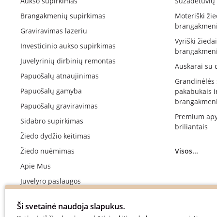
Aukso supirkimas
Sužadėtuvių 
Brangakmenių supirkimas
Moteriški žie
brangakmeni
Graviravimas lazeriu
Vyriški žieda
Investicinio aukso supirkimas
brangakmeni
Juvelyrinių dirbinių remontas
Auskarai su 
Papuošalų atnaujinimas
Grandinėlės
Papuošalų gamyba
pakabukais i
brangakmeni
Papuošalų graviravimas
Premium apy
Sidabro supirkimas
briliantais
Žiedo dydžio keitimas
Žiedo nuėmimas
Visos...
Apie Mus
Juvelyro paslaugos
Vestuvinių žiedų gamyba
Ši svetainė naudoja slapukus.
Sužadėtuvių žiedų gamyba