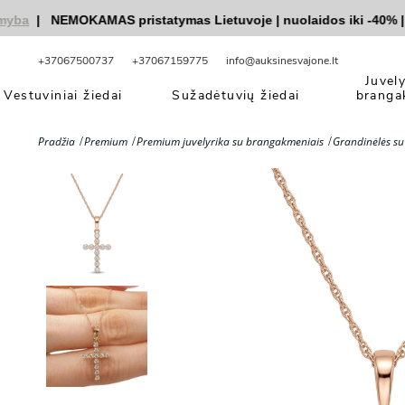
a
|
NEMOKAMAS pristatymas Lietuvoje
|
nuolaidos iki -40%
|
|
V
+37067500737
+37067159775
info@auksinesvajone.lt
Juvel
Vestuviniai žiedai
Sužadėtuvių žiedai
branga
Pradžia
Premium
Premium juvelyrika su brangakmeniais
Grandinėlės s