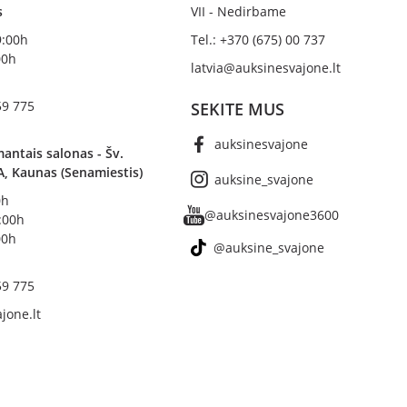
s
VII - Nedirbame
19:00h
Tel.: +370 (675) 00 737
00h
latvia@auksinesvajone.lt
59 775
SEKITE MUS
auksinesvajone
antais salonas - Šv.
A, Kaunas (Senamiestis)
auksine_svajone
0h
@auksinesvajone3600
8:00h
00h
@auksine_svajone
59 775
jone.lt