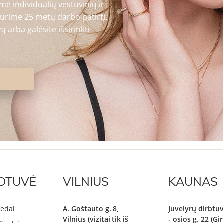
me individualių vestuvinių ir
urime 25 metų darbo patirtį.
 arba galėsite išsirinkti
OTUVĖ
VILNIUS
KAUNAS
iedai
A. Goštauto g. 8,
Juvelyrų dirbtuv
Vilnius (vizitai tik iš
- osios g. 22 (G