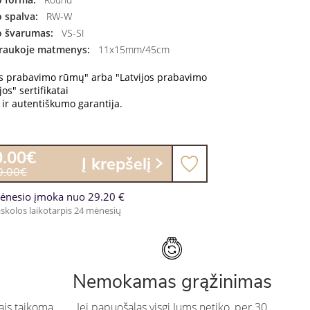
 spalva:
RW-W
 švarumas:
VS-SI
raukoje matmenys:
11x15mm/45cm
os prabavimo rūmų" arba "Latvijos prabavimo
os" sertifikatai
ir autentiškumo garantija.
0.00€
Į krepšelį
0.00€
ėnesio įmoka nuo 29.20 €
skolos laikotarpis 24 mėnesių
Nemokamas grąžinimas
ais taikoma
Jei papuošalas visgi Jums netiko, per 30