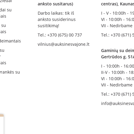
žiedai
anksto susitarus)
centras), Kauna
dai su
Darbo laikas: tik iš
I - V - 10:00h - 
ais
anksto susiderinus
VI - 10:00h - 16:
i su
susitikimą!
VII - Nedirbame
ais
Tel.: +370 (675) 00 737
Tel.: +370 (671) 
deimantais
vilnius@auksinesvajone.lt
 su
Gaminių su deim
r
Gertrūdos g. 51
ais
I - 10:00h - 16:0
rankės su
II-V - 10:00h - 1
VI - 10:00h - 16:
VII - Nedirbame
Tel.: +370 (671) 
info@auksinesva