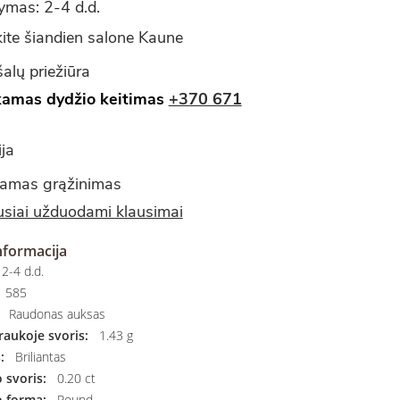
ymas: 2-4 d.d.
ite šiandien salone Kaune
alų priežiūra
amas dydžio keitimas
+370 671
ja
amas grąžinimas
siai užduodami klausimai
nformacija
2-4 d.d.
585
Raudonas auksas
aukoje svoris:
1.43 g
:
Briliantas
svoris:
0.20 ct
 forma:
Round