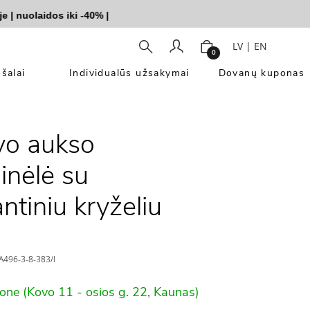
uolaidos iki -40%
|
LV
|
EN
0
šalai
Individualūs užsakymai
Dovanų kuponas
vo aukso
inėlė su
ntiniu kryželiu
496-3-8-383/l
lone (Kovo 11 - osios g. 22, Kaunas)