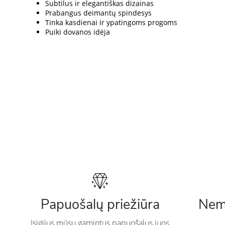
Subtilus ir elegantiškas dizainas
Prabangus deimantų spindesys
Tinka kasdienai ir ypatingoms progoms
Puiki dovanos idėja
Papuošalų priežiūra
Nem
Įsigijus mūsų gamintus papuošalus juos