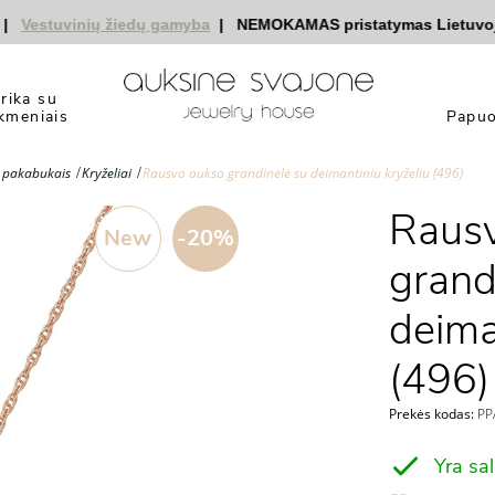
estuvinių žiedų gamyba
|
NEMOKAMAS pristatymas Lietuvoje
|
n
yrika su
kmeniais
Papuo
u pakabukais
Kryželiai
Rausvo aukso grandinėlė su deimantiniu kryželiu (496)
Raus
New
-20%
grand
deima
(496)
Prekės kodas:
PPA
Yra sa