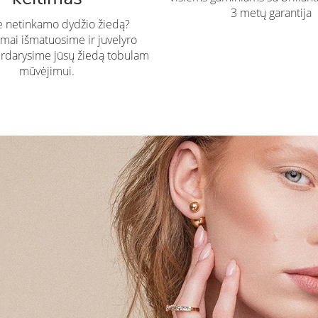
3 metų garantija
te netinkamo dydžio žiedą?
ai išmatuosime ir juvelyro
rdarysime jūsų žiedą tobulam
mūvėjimui.