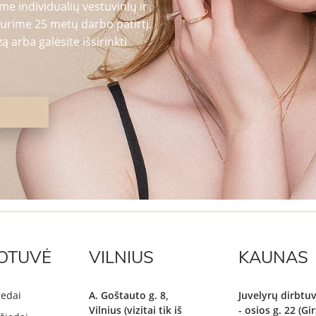
me individualių vestuvinių ir
urime 25 metų darbo patirtį.
 arba galėsite išsirinkti
OTUVĖ
VILNIUS
KAUNAS
iedai
A. Goštauto g. 8,
Juvelyrų dirbtuv
Vilnius (vizitai tik iš
- osios g. 22 (G