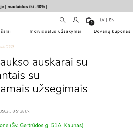
nuolaidos iki -40%
|
LV
|
EN
0
šalai
Individualūs užsakymai
Dovanų kuponas
ais (562)
 aukso auskarai su
ntais su
amais užsegimais
U562-3-8-51281/k
lone (Šv. Gertrūdos g. 51A, Kaunas)