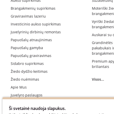
Aukso supirkimas
Sužadėtuvių 
Brangakmenių supirkimas
Moteriški žie
brangakmeni
Graviravimas lazeriu
Vyriški žieda
Investicinio aukso supirkimas
brangakmeni
Juvelyrinių dirbinių remontas
Auskarai su 
Papuošalų atnaujinimas
Grandinėlės
Papuošalų gamyba
pakabukais i
brangakmeni
Papuošalų graviravimas
Premium apy
Sidabro supirkimas
briliantais
Žiedo dydžio keitimas
Žiedo nuėmimas
Visos...
Apie Mus
Juvelyro paslaugos
Vestuvinių žiedų gamyba
Ši svetainė naudoja slapukus.
Sužadėtuvių žiedų gamyba