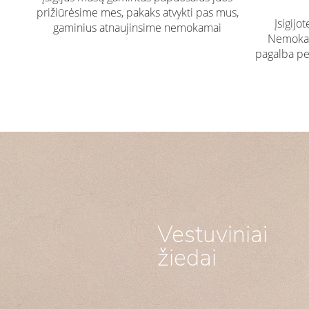
prižiūrėsime mes, pakaks atvykti pas mus,
Įsigijo
gaminius atnaujinsime nemokamai
Nemokam
pagalba pe
Vestuviniai
žiedai