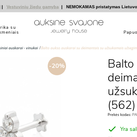
estuvinių žiedų gamyba
|
NEMOKAMAS pristatymas Lietuvoje
|
yrika su
kmeniais
Papuo
iniai auskarai - vinukai
Balto aukso auskarai su deimantais su užsukamais užsegim
Balto
-20%
deima
užsuk
(562)
Prekės kodas:
PA
Yra sa