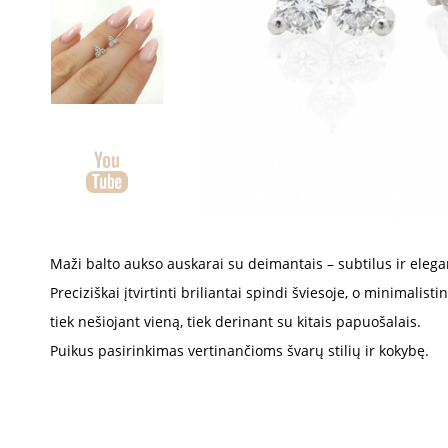
Maži balto aukso auskarai su deimantais – subtilus ir elega
Preciziškai įtvirtinti briliantai spindi šviesoje, o minimalisti
tiek nešiojant vieną, tiek derinant su kitais papuošalais.
Puikus pasirinkimas vertinančioms švarų stilių ir kokybę.