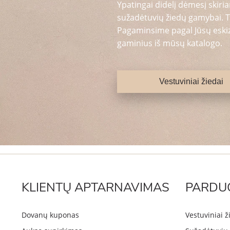
Ypatingai didelį dėmesį skiria
sužadėtuvių žiedų gamybai. T
Pagaminsime pagal Jūsų eskizą
gaminius iš mūsų katalogo.
Vestuviniai žiedai
KLIENTŲ APTARNAVIMAS
PARDU
Dovanų kuponas
Vestuviniai ž