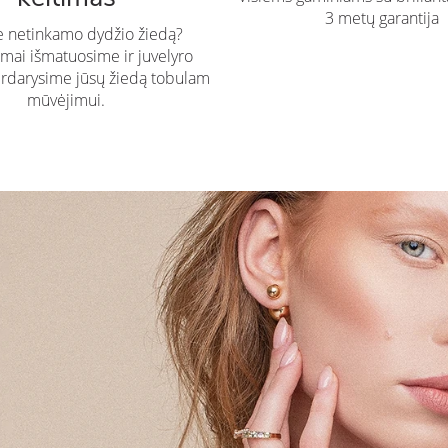
3 metų garantija
te netinkamo dydžio žiedą?
ai išmatuosime ir juvelyro
rdarysime jūsų žiedą tobulam
mūvėjimui.