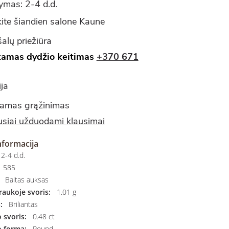
ymas: 2-4 d.d.
ite šiandien salone Kaune
alų priežiūra
amas dydžio keitimas
+370 671
ja
amas grąžinimas
siai užduodami klausimai
nformacija
2-4 d.d.
585
Baltas auksas
aukoje svoris:
1.01 g
:
Briliantas
svoris:
0.48 ct
 forma:
Round