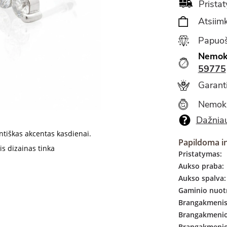
Pristat
Atsiimk
Papuoš
Nemok
59775
Garanti
Nemok
Dažniau
ntiškas akcentas kasdienai.
Papildoma i
nis dizainas tinka
Pristatymas:
Aukso praba:
Aukso spalva:
Gaminio nuotr
Brangakmenis
Brangakmenio 
Brangakmenio