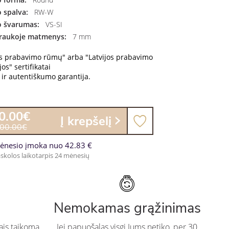
 spalva:
RW-W
 švarumas:
VS-SI
raukoje matmenys:
7 mm
os prabavimo rūmų" arba "Latvijos prabavimo
os" sertifikatai
ir autentiškumo garantija.
0.00€
Į krepšelį
100.00€
ėnesio įmoka nuo 42.83 €
skolos laikotarpis 24 mėnesių
Nemokamas grąžinimas
ais taikoma
Jei papuošalas visgi Jums netiko, per 30