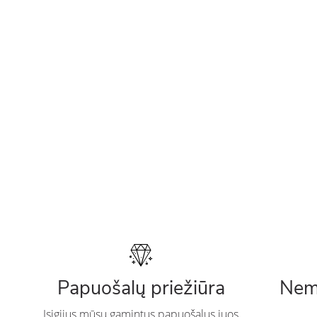
Papuošalų priežiūra
Nem
Įsigijus mūsų gamintus papuošalus juos