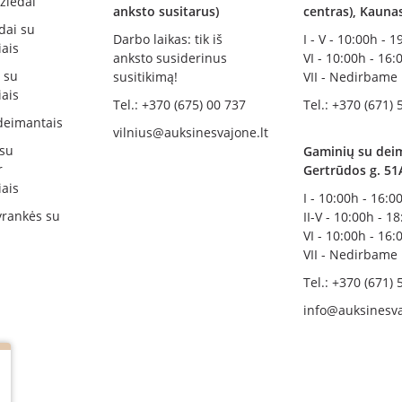
žiedai
anksto susitarus)
centras), Kauna
dai su
Darbo laikas: tik iš
I - V - 10:00h - 
ais
anksto susiderinus
VI - 10:00h - 16:
i su
susitikimą!
VII - Nedirbame
ais
Tel.: +370 (675) 00 737
Tel.: +370 (671) 
deimantais
vilnius@auksinesvajone.lt
 su
Gaminių su deim
r
Gertrūdos g. 51
ais
I - 10:00h - 16:0
rankės su
II-V - 10:00h - 1
VI - 10:00h - 16:
VII - Nedirbame
Tel.: +370 (671) 
info@auksinesva