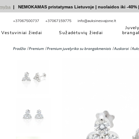
a
|
NEMOKAMAS pristatymas Lietuvoje
|
nuolaidos iki -40%
|
|
V
+37067500737
+37067159775
info@auksinesvajone.lt
Juvel
Vestuviniai žiedai
Sužadėtuvių žiedai
branga
Pradžia
Premium
Premium juvelyrika su brangakmeniais
Auskarai
Auks