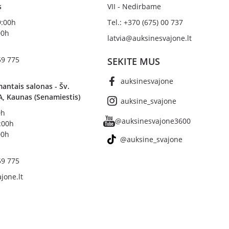
s
VII - Nedirbame
19:00h
Tel.: +370 (675) 00 737
00h
latvia@auksinesvajone.lt
59 775
SEKITE MUS
auksinesvajone
antais salonas - Šv.
A, Kaunas (Senamiestis)
auksine_svajone
0h
@auksinesvajone3600
8:00h
00h
@auksine_svajone
59 775
jone.lt