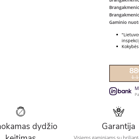
Brangakmenio
Brangakmenio
Gaminio nuot
"Lietuv
inspekcij
Kokybės 
88
1,
M
Pa
okamas dydžio
Garantija
keitimas
Visiems gaminiams su briliant