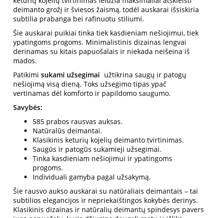
keturių kojelių tvirtinimas leidžia maksimaliai atskleisti
deimanto grožį ir šviesos žaismą, todėl auskarai išsiskiria
subtilia prabanga bei rafinuotu stiliumi.
Šie auskarai puikiai tinka tiek kasdieniam nešiojimui, tiek
ypatingoms progoms. Minimalistinis dizainas lengvai
derinamas su kitais papuošalais ir niekada neišeina iš
mados.
Patikimi
sukami užsegimai
užtikrina saugų ir patogų
nešiojimą visą dieną. Toks užsegimo tipas ypač
vertinamas dėl komforto ir papildomo saugumo.
Savybės:
585 prabos rausvas auksas.
Natūralūs deimantai.
Klasikinis keturių kojelių deimanto tvirtinimas.
Saugūs ir patogūs sukamieji užsegimai.
Tinka kasdieniam nešiojimui ir ypatingoms
progoms.
Individuali gamyba pagal užsakymą.
Šie rausvo aukso auskarai su natūraliais deimantais – tai
subtilios elegancijos ir nepriekaištingos kokybės derinys.
Klasikinis dizainas ir natūralių deimantų spindesys pavers