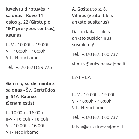
Juvelyrų dirbtuvės ir
A. Goštauto g. 8,
salonas - Kovo 11 -
Vilnius (vizitai tik iš
osios g. 22 (Girstupio
anksto susitarus)
"IKI" prekybos centras),
Darbo laikas: tik iš
Kaunas
anksto susiderinus
I - V - 10:00h - 19:00h
susitikimą!
VI - 10:00h - 16:00h
Tel.: +370 (675) 00 737
VII - Nedirbame
vilnius@auksinesvajone.lt
Tel.: +370 (671) 59 775
LATVIJA
Gaminių su deimantais
salonas - Šv. Gertrūdos
I - V - 10:00h - 19:00h
g. 51A, Kaunas
VI - 10:00h - 16:00h
(Senamiestis)
VII - Nedirbame
I - 10:00h - 16:00h
Tel.: +370 (675) 00 737
II-V - 10:00h - 18:00h
VI - 10:00h - 16:00h
latvia@auksinesvajone.lt
VII - Nedirbame