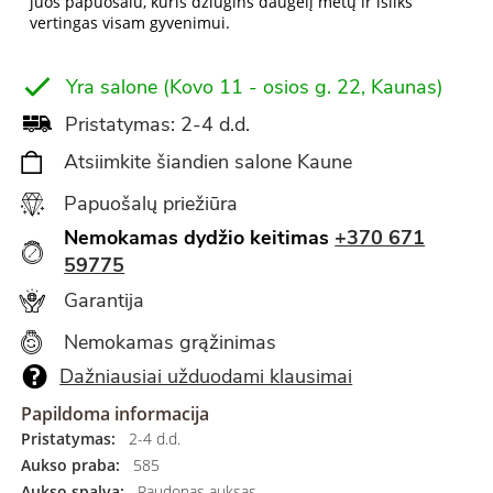
juos papuošalu, kuris džiugins daugelį metų ir išliks
vertingas visam gyvenimui.
Yra salone (Kovo 11 - osios g. 22, Kaunas)
Pristatymas: 2-4 d.d.
Atsiimkite šiandien salone Kaune
Papuošalų priežiūra
Nemokamas dydžio keitimas
+370 671
59775
Garantija
Nemokamas grąžinimas
Dažniausiai užduodami klausimai
Papildoma informacija
Pristatymas:
2-4 d.d.
Aukso praba:
585
Aukso spalva:
Raudonas auksas