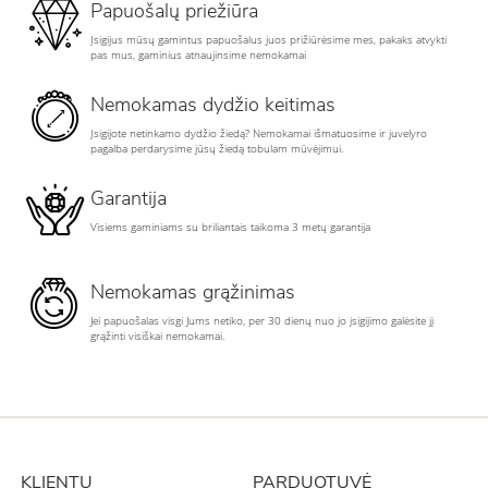
Papuošalų priežiūra
Įsigijus mūsų gamintus papuošalus juos prižiūrėsime mes, pakaks atvykti
pas mus, gaminius atnaujinsime nemokamai
Nemokamas dydžio keitimas
Įsigijote netinkamo dydžio žiedą? Nemokamai išmatuosime ir juvelyro
pagalba perdarysime jūsų žiedą tobulam mūvėjimui.
Garantija
Visiems gaminiams su briliantais taikoma 3 metų garantija
Nemokamas grąžinimas
Jei papuošalas visgi Jums netiko, per 30 dienų nuo jo įsigijimo galėsite jį
grąžinti visiškai nemokamai.
KLIENTŲ
PARDUOTUVĖ