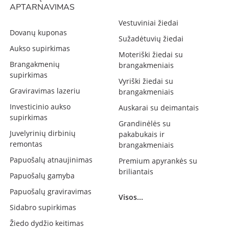
APTARNAVIMAS
Vestuviniai žiedai
Dovanų kuponas
Sužadėtuvių žiedai
Aukso supirkimas
Moteriški žiedai su
Brangakmenių
brangakmeniais
supirkimas
Vyriški žiedai su
Graviravimas lazeriu
brangakmeniais
Investicinio aukso
Auskarai su deimantais
supirkimas
Grandinėlės su
Juvelyrinių dirbinių
pakabukais ir
remontas
brangakmeniais
Papuošalų atnaujinimas
Premium apyrankės su
briliantais
Papuošalų gamyba
Papuošalų graviravimas
Visos...
Sidabro supirkimas
Žiedo dydžio keitimas