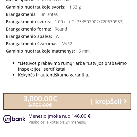
Gaminio nuotraukoje svoris:
1.63 g
Brangakmenis:
Briliantas
Brangakmenio svoris:
1.00 ct (IGI:734507902/720530937)
Brangakmenio forma:
Round
Brangakmenio spalva:
W
Brangakmenio švarumas:
VVS2
Gaminio nuotraukoje matmenys:
5 mm
"Lietuvos prabavimo rūmų" arba "Latvijos prabavimo
inspekcijos" sertifikatai
Kokybės ir autentiškumo garantija.
3,000.00€
Į krepšelį
3,750.00€
Mėnesio įmoka nuo 146.00 €
Paskolos laikotarpis 24 mėnesių