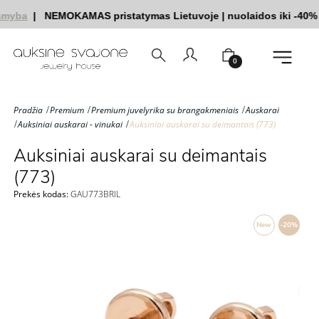
myba
|
NEMOKAMAS pristatymas Lietuvoje
|
nuolaidos iki -40%
|
0
Pradžia
Premium
Premium juvelyrika su brangakmeniais
Auskarai
Auksiniai auskarai - vinukai
Auksiniai auskarai su deimantais (773)
Auksiniai auskarai su deimantais
(773)
Prekės kodas:
GAU773BRIL
New
-20%