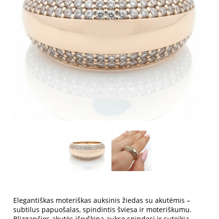
Elegantiškas
moteriškas auksinis žiedas su akutėmis
–
subtilus papuošalas, spindintis šviesa ir moteriškumu.
Blizgančios akutės išryškina aukso spindesį ir suteikia