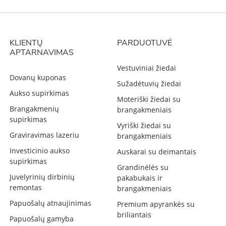
KLIENTŲ
PARDUOTUVĖ
APTARNAVIMAS
Vestuviniai žiedai
Dovanų kuponas
Sužadėtuvių žiedai
Aukso supirkimas
Moteriški žiedai su
Brangakmenių
brangakmeniais
supirkimas
Vyriški žiedai su
Graviravimas lazeriu
brangakmeniais
Investicinio aukso
Auskarai su deimantais
supirkimas
Grandinėlės su
Juvelyrinių dirbinių
pakabukais ir
remontas
brangakmeniais
Papuošalų atnaujinimas
Premium apyrankės su
briliantais
Papuošalų gamyba