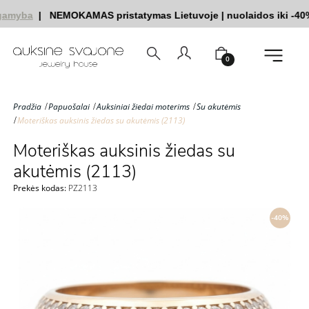
gamyba
|
NEMOKAMAS pristatymas Lietuvoje
|
nuolaidos iki -40
0
Pradžia
Papuošalai
Auksiniai žiedai moterims
Su akutėmis
Moteriškas auksinis žiedas su akutėmis (2113)
Moteriškas auksinis žiedas su
akutėmis (2113)
Prekės kodas:
PZ2113
-40%