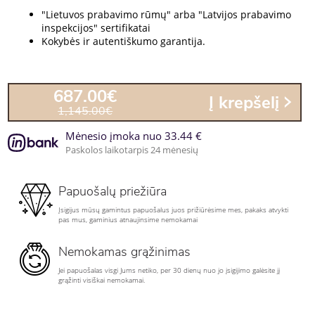
"Lietuvos prabavimo rūmų" arba "Latvijos prabavimo
inspekcijos" sertifikatai
Kokybės ir autentiškumo garantija.
687.00€
Į krepšelį
1,145.00€
Mėnesio įmoka nuo 33.44 €
Paskolos laikotarpis 24 mėnesių
Papuošalų priežiūra
Įsigijus mūsų gamintus papuošalus juos prižiūrėsime mes, pakaks atvykti
pas mus, gaminius atnaujinsime nemokamai
Nemokamas grąžinimas
Jei papuošalas visgi Jums netiko, per 30 dienų nuo jo įsigijimo galėsite jį
grąžinti visiškai nemokamai.