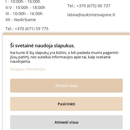
I - 10:00h - 16:00h
Tel.: +370 (675) 00 737
II-V - 10:00h - 18:00h
VI - 10:00h - 16:00h
latvia@auksinesvajone.lt
VII - Nedirbame
Tel.: +370 (671) 59 775
info@auksinesvajone.lt
Ši svetainė naudoja slapukus.
SEKITE MUS
Kai kurie iš šių slapukų yra būtini, o kiti padeda mums pagerinti
jūsų patirtį, nes suteikia informacijos apie tai, kaip svetainė
naudojama.
auksinesvajone
Daugiau informacijos
auksine_svajone
@auksinesvajone3600
Priimti visus
@auksine_svajone
Pasirinkti
Auksinė Svajonė © 2018. All rights reserved.
Atmesti visus