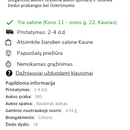
žiedui prabangos bei išskirtinumo.
Yra salone (Kovo 11 - osios g. 22, Kaunas)
Pristatymas: 2-4 d.d.
Atsiimkite šiandien salone Kaune
Papuošalų priežiūra
Nemokamas grąžinimas
Dažniausiai užduodami klausimai
Papildoma informacija
Pristatymas:
2-4 d.d.
Aukso praba:
585
Aukso spalva:
Raudonas auksas
Gaminio nuotraukoje svoris:
4.24 g
Brangakmenis:
Cirkonis
Žiedo dydis:
18