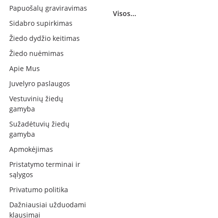
Papuošalų graviravimas
Visos...
Sidabro supirkimas
Žiedo dydžio keitimas
Žiedo nuėmimas
Apie Mus
Juvelyro paslaugos
Vestuvinių žiedų
gamyba
Sužadėtuvių žiedų
gamyba
Apmokėjimas
Pristatymo terminai ir
sąlygos
Privatumo politika
Dažniausiai užduodami
klausimai