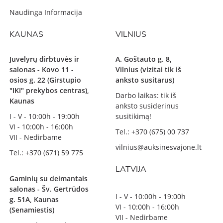
Naudinga Informacija
KAUNAS
VILNIUS
Juvelyrų dirbtuvės ir
A. Goštauto g. 8,
salonas - Kovo 11 -
Vilnius (vizitai tik iš
osios g. 22 (Girstupio
anksto susitarus)
"IKI" prekybos centras),
Darbo laikas: tik iš
Kaunas
anksto susiderinus
I - V - 10:00h - 19:00h
susitikimą!
VI - 10:00h - 16:00h
Tel.: +370 (675) 00 737
VII - Nedirbame
vilnius@auksinesvajone.lt
Tel.: +370 (671) 59 775
LATVIJA
Gaminių su deimantais
salonas - Šv. Gertrūdos
I - V - 10:00h - 19:00h
g. 51A, Kaunas
VI - 10:00h - 16:00h
(Senamiestis)
VII - Nedirbame