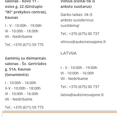
salonas - Kovo 11 -
Vilnius (vizitai tik iš
osios g. 22 (Girstupio
anksto susitarus)
"IKI" prekybos centras),
Darbo laikas: tik iš
Kaunas
anksto susiderinus
I - V - 10:00h - 19:00h
susitikimą!
VI - 10:00h - 16:00h
Tel.: +370 (675) 00 737
VII - Nedirbame
vilnius@auksinesvajone.lt
Tel.: +370 (671) 59 775
LATVIJA
Gaminių su deimantais
salonas - Šv. Gertrūdos
I - V - 10:00h - 19:00h
g. 51A, Kaunas
VI - 10:00h - 16:00h
(Senamiestis)
VII - Nedirbame
I - 10:00h - 16:00h
Tel.: +370 (675) 00 737
II-V - 10:00h - 18:00h
VI - 10:00h - 16:00h
latvia@auksinesvajone.lt
VII - Nedirbame
Tel.: +370 (671) 59 775
info@auksinesvajone.lt