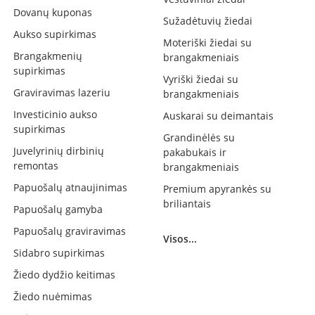
Dovanų kuponas
Sužadėtuvių žiedai
Aukso supirkimas
Moteriški žiedai su
Brangakmenių
brangakmeniais
supirkimas
Vyriški žiedai su
Graviravimas lazeriu
brangakmeniais
Investicinio aukso
Auskarai su deimantais
supirkimas
Grandinėlės su
Juvelyrinių dirbinių
pakabukais ir
remontas
brangakmeniais
Papuošalų atnaujinimas
Premium apyrankės su
briliantais
Papuošalų gamyba
Papuošalų graviravimas
Visos...
Sidabro supirkimas
Žiedo dydžio keitimas
Žiedo nuėmimas