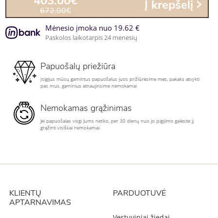
403.00€
Į krepšelį
672.00€
Mėnesio įmoka nuo 19.62 €
Paskolos laikotarpis 24 mėnesių
Papuošalų priežiūra
Įsigijus mūsų gamintus papuošalus juos prižiūrėsime mes, pakaks atvykti
pas mus, gaminius atnaujinsime nemokamai
Nemokamas grąžinimas
Jei papuošalas visgi Jums netiko, per 30 dienų nuo jo įsigijimo galėsite jį
grąžinti visiškai nemokamai.
KLIENTŲ
PARDUOTUVĖ
APTARNAVIMAS
Vestuviniai žiedai