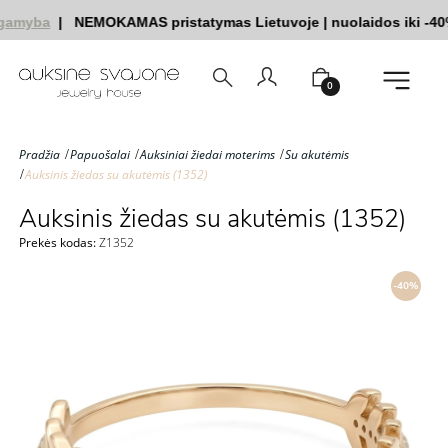
gamyba
|
NEMOKAMAS pristatymas Lietuvoje
|
nuolaidos iki -40
0
Pradžia
Papuošalai
Auksiniai žiedai moterims
Su akutėmis
Auksinis žiedas su akutėmis (1352)
Auksinis žiedas su akutėmis (1352)
Prekės kodas:
Z1352
-40%