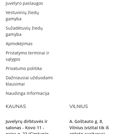
Juvelyro paslaugos
Vestuvinių žiedų
gamyba
Sužadėtuvių žiedų
gamyba
Apmokėjimas
Pristatymo terminai ir
sąlygos
Privatumo politika
Dažniausiai užduodami
klausimai
Naudinga Informacija
KAUNAS
VILNIUS
Juvelyrų dirbtuvės ir
A. Goštauto g. 8,
salonas - Kovo 11 -
Vilnius (vizitai tik iš
osios g. 22 (Girstupio
anksto susitarus)