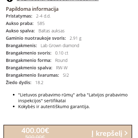
Papildoma informacija
Pristatymas:
2-4 d.d.
Aukso praba:
585
Aukso spalva:
Baltas auksas
Gaminio nuotraukoje svoris:
2.91 g
Brangakmenis:
Lab Grown diamond
Brangakmenio svoris:
0.10 ct
Brangakmenio forma:
Round
Brangakmenio spalva:
RW-W
Brangakmenio švarumas:
SI2
Žiedo dydis:
18.2
"Lietuvos prabavimo rūmų" arba "Latvijos prabavimo
inspekcijos" sertifikatai
Kokybės ir autentiškumo garantija.
400.00€
Į krepšelį
500.00€