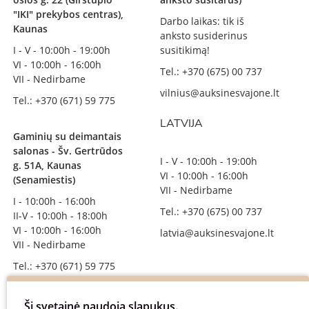
"IKI" prekybos centras),
Darbo laikas: tik iš
Kaunas
anksto susiderinus
I - V - 10:00h - 19:00h
susitikimą!
VI - 10:00h - 16:00h
Tel.: +370 (675) 00 737
VII - Nedirbame
vilnius@auksinesvajone.lt
Tel.: +370 (671) 59 775
LATVIJA
Gaminių su deimantais
salonas - Šv. Gertrūdos
I - V - 10:00h - 19:00h
g. 51A, Kaunas
VI - 10:00h - 16:00h
(Senamiestis)
VII - Nedirbame
I - 10:00h - 16:00h
Tel.: +370 (675) 00 737
II-V - 10:00h - 18:00h
VI - 10:00h - 16:00h
latvia@auksinesvajone.lt
VII - Nedirbame
Tel.: +370 (671) 59 775
info@auksinesvajone.lt
Ši svetainė naudoja slapukus.