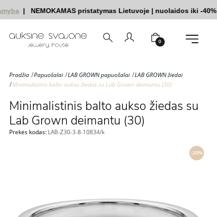
amyba
|
NEMOKAMAS pristatymas Lietuvoje
|
nuolaidos iki -40%
0
Pradžia
Papuošalai
LAB GROWN papuošalai
LAB GROWN žiedai
Minimalistinis balto aukso žiedas su Lab Grown deimantu (30)
Minimalistinis balto aukso žiedas su
Lab Grown deimantu (30)
Prekės kodas:
LAB-Z30-3-8-10834/k
-20%