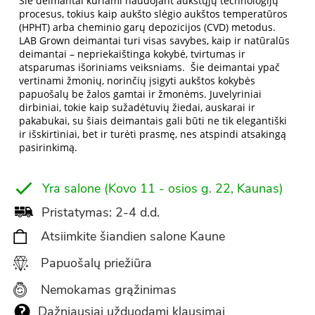
Šie deimantai kuriami naudojant aukštųjų technologijų
procesus, tokius kaip aukšto slėgio aukštos temperatūros
(HPHT) arba cheminio garų depozicijos (CVD) metodus.
LAB Grown deimantai turi visas savybes, kaip ir natūralūs
deimantai – nepriekaištinga kokybė, tvirtumas ir
atsparumas išoriniams veiksniams. Šie deimantai ypač
vertinami žmonių, norinčių įsigyti aukštos kokybės
papuošalų be žalos gamtai ir žmonėms. Juvelyriniai
dirbiniai, tokie kaip sužadėtuvių žiedai, auskarai ir
pakabukai, su šiais deimantais gali būti ne tik elegantiški
ir išskirtiniai, bet ir turėti prasmę, nes atspindi atsakingą
pasirinkimą.
Yra salone (Kovo 11 - osios g. 22, Kaunas)
Pristatymas: 2-4 d.d.
Atsiimkite šiandien salone Kaune
Papuošalų priežiūra
Nemokamas grąžinimas
Dažniausiai užduodami klausimai