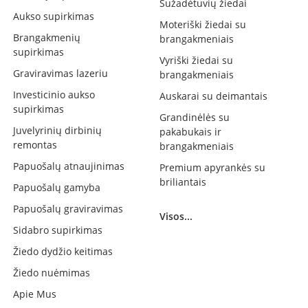
Sužadėtuvių žiedai
Aukso supirkimas
Moteriški žiedai su
Brangakmenių
brangakmeniais
supirkimas
Vyriški žiedai su
Graviravimas lazeriu
brangakmeniais
Investicinio aukso
Auskarai su deimantais
supirkimas
Grandinėlės su
Juvelyrinių dirbinių
pakabukais ir
remontas
brangakmeniais
Papuošalų atnaujinimas
Premium apyrankės su
briliantais
Papuošalų gamyba
Papuošalų graviravimas
Visos...
Sidabro supirkimas
Žiedo dydžio keitimas
Žiedo nuėmimas
Apie Mus