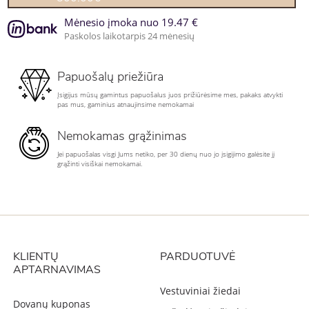
Mėnesio įmoka nuo 19.47 €
Paskolos laikotarpis 24 mėnesių
Papuošalų priežiūra
Įsigijus mūsų gamintus papuošalus juos prižiūrėsime mes, pakaks atvykti
pas mus, gaminius atnaujinsime nemokamai
Nemokamas grąžinimas
Jei papuošalas visgi Jums netiko, per 30 dienų nuo jo įsigijimo galėsite jį
grąžinti visiškai nemokamai.
KLIENTŲ
PARDUOTUVĖ
APTARNAVIMAS
Vestuviniai žiedai
Dovanų kuponas