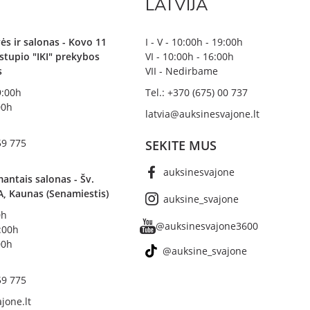
LATVIJA
ės ir salonas - Kovo 11
I - V - 10:00h - 19:00h
irstupio "IKI" prekybos
VI - 10:00h - 16:00h
s
VII - Nedirbame
19:00h
Tel.: +370 (675) 00 737
00h
latvia@auksinesvajone.lt
59 775
SEKITE MUS
auksinesvajone
antais salonas - Šv.
A, Kaunas (Senamiestis)
auksine_svajone
0h
@auksinesvajone3600
8:00h
00h
@auksine_svajone
59 775
jone.lt