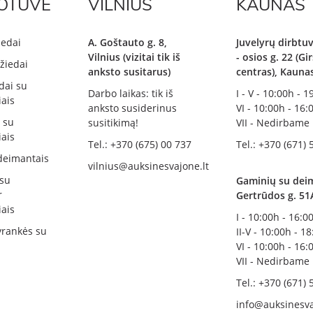
OTUVĖ
VILNIUS
KAUNAS
iedai
A. Goštauto g. 8,
Juvelyrų dirbtuv
Vilnius (vizitai tik iš
- osios g. 22 (G
žiedai
anksto susitarus)
centras), Kauna
dai su
Darbo laikas: tik iš
I - V - 10:00h - 
ais
anksto susiderinus
VI - 10:00h - 16:
i su
susitikimą!
VII - Nedirbame
ais
Tel.: +370 (675) 00 737
Tel.: +370 (671) 
deimantais
vilnius@auksinesvajone.lt
 su
Gaminių su deim
r
Gertrūdos g. 51
ais
I - 10:00h - 16:0
rankės su
II-V - 10:00h - 1
VI - 10:00h - 16:
VII - Nedirbame
Tel.: +370 (671) 
info@auksinesva