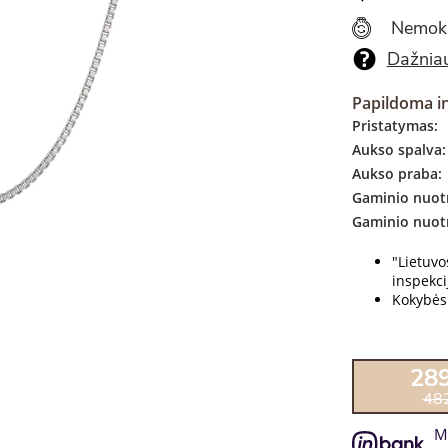
Nemok
Dažniau
Papildoma i
Pristatymas:
Aukso spalva:
Aukso praba:
Gaminio nuotr
Gaminio nuot
"Lietuv
inspekcij
Kokybės 
28
48
M