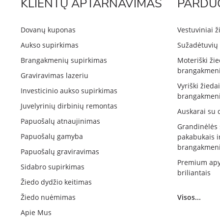
KLIENTŲ APTARNAVIMAS
PARDU
Dovanų kuponas
Vestuviniai ž
Aukso supirkimas
Sužadėtuvių 
Brangakmenių supirkimas
Moteriški žie
brangakmeni
Graviravimas lazeriu
Vyriški žieda
Investicinio aukso supirkimas
brangakmeni
Juvelyrinių dirbinių remontas
Auskarai su 
Papuošalų atnaujinimas
Grandinėlės
Papuošalų gamyba
pakabukais i
brangakmeni
Papuošalų graviravimas
Premium apy
Sidabro supirkimas
briliantais
Žiedo dydžio keitimas
Žiedo nuėmimas
Visos...
Apie Mus