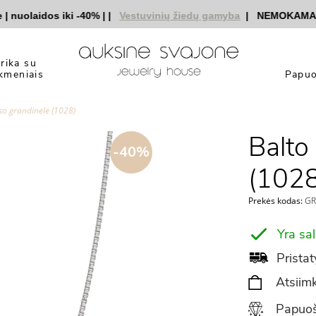
uolaidos iki -40%
|
|
Vestuvinių žiedų gamyba
|
NEMOKAMAS pri
yrika su
kmeniais
Papuo
so grandinėlė (1028)
Balto
-40%
(1028
Prekės kodas:
GR
Yra sa
Pristat
Atsiimk
Papuoš