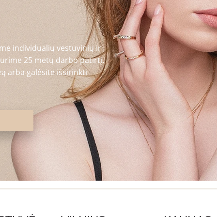
me individualių vestuvinių ir
urime 25 metų darbo patirtį.
 arba galėsite išsirinkti