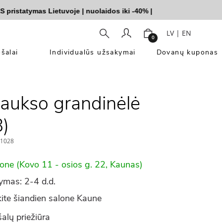
statymas Lietuvoje
|
nuolaidos iki -40%
|
LV
|
EN
0
šalai
Individualūs užsakymai
Dovanų kuponas
 aukso grandinėlė
)
1028
lone (Kovo 11 - osios g. 22, Kaunas)
ymas: 2-4 d.d.
ite šiandien salone Kaune
alų priežiūra