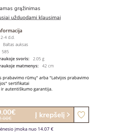
amas grąžinimas
siai užduodami klausimai
nformacija
2-4 d.d.
Baltas auksas
585
aukoje svoris:
2.05 g
raukoje matmenys:
42 cm
os prabavimo rūmų" arba "Latvijos prabavimo
os" sertifikatai
ir autentiškumo garantija.
9.00€
Į krepšelį
2.00€
ėnesio įmoka nuo 14.07 €