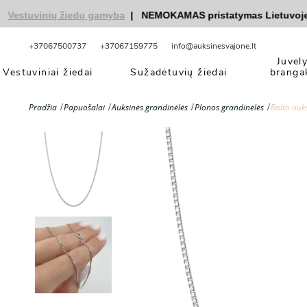
stuvinių žiedų gamyba
|
NEMOKAMAS pristatymas Lietuvoje
|
n
+37067500737
+37067159775
info@auksinesvajone.lt
Juvel
Vestuviniai žiedai
Sužadėtuvių žiedai
branga
Pradžia
Papuošalai
Auksinės grandinėlės
Plonos grandinėlės
Balto auk