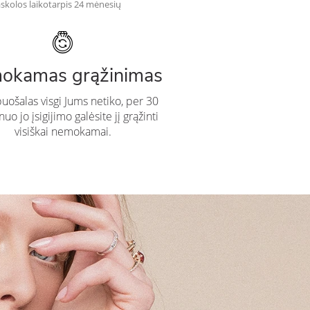
skolos laikotarpis 24 mėnesių
okamas grąžinimas
puošalas visgi Jums netiko, per 30
uo jo įsigijimo galėsite jį grąžinti
visiškai nemokamai.