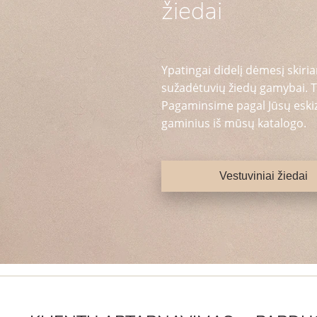
žiedai
Ypatingai didelį dėmesį skiria
sužadėtuvių žiedų gamybai. T
Pagaminsime pagal Jūsų eskizą
gaminius iš mūsų katalogo.
Vestuviniai žiedai