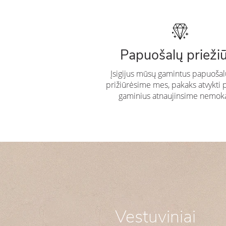
Papuošalų prieži
Įsigijus mūsų gamintus papuošal
prižiūrėsime mes, pakaks atvykti 
gaminius atnaujinsime nemok
Vestuviniai