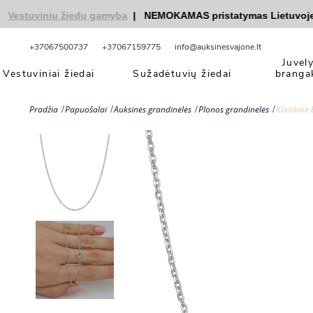
stuvinių žiedų gamyba
|
NEMOKAMAS pristatymas Lietuvoje
|
n
+37067500737
+37067159775
info@auksinesvajone.lt
Juvel
Vestuviniai žiedai
Sužadėtuvių žiedai
branga
Pradžia
Papuošalai
Auksinės grandinėlės
Plonos grandinėlės
Klasikinė