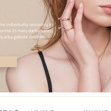
me individualių vestuvinių ir
urime 25 metų darbo patirtį.
 arba galėsite išsirinkti