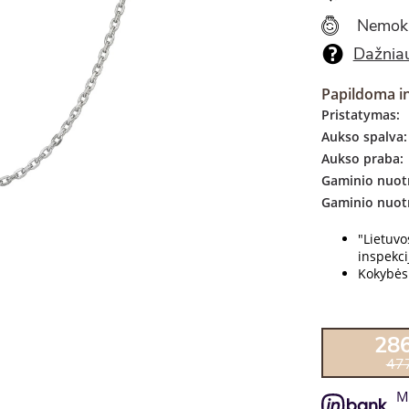
Nemok
Dažniau
Papildoma i
Pristatymas:
Aukso spalva:
Aukso praba:
Gaminio nuotr
Gaminio nuot
"Lietuv
inspekcij
Kokybės 
28
47
M