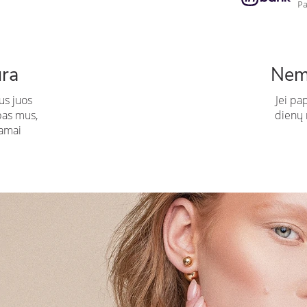
Pa
ūra
Nem
us juos
Jei pa
pas mus,
dienų n
amai