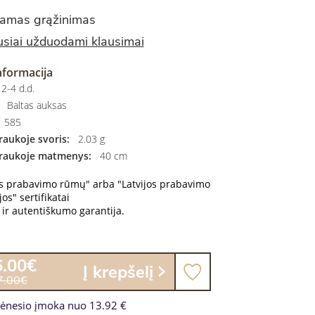
amas grąžinimas
siai užduodami klausimai
nformacija
2-4 d.d.
Baltas auksas
585
aukoje svoris:
2.03 g
raukoje matmenys:
40 cm
os prabavimo rūmų" arba "Latvijos prabavimo
os" sertifikatai
ir autentiškumo garantija.
6.00€
Į krepšelį
7.00€
ėnesio įmoka nuo 13.92 €