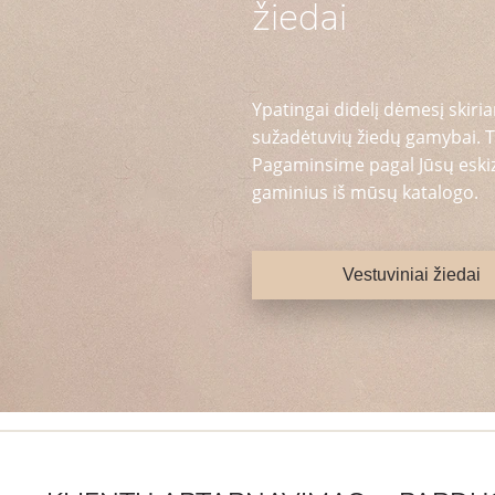
žiedai
Ypatingai didelį dėmesį skiria
sužadėtuvių žiedų gamybai. T
Pagaminsime pagal Jūsų eskizą
gaminius iš mūsų katalogo.
Vestuviniai žiedai