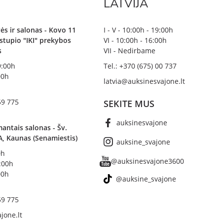
LATVIJA
ės ir salonas - Kovo 11
I - V - 10:00h - 19:00h
irstupio "IKI" prekybos
VI - 10:00h - 16:00h
s
VII - Nedirbame
19:00h
Tel.: +370 (675) 00 737
00h
latvia@auksinesvajone.lt
59 775
SEKITE MUS
auksinesvajone
antais salonas - Šv.
A, Kaunas (Senamiestis)
auksine_svajone
0h
@auksinesvajone3600
8:00h
00h
@auksine_svajone
59 775
jone.lt