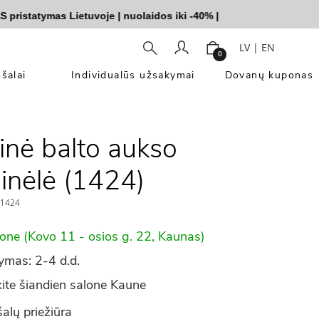
statymas Lietuvoje
|
nuolaidos iki -40%
|
LV
|
EN
0
šalai
Individualūs užsakymai
Dovanų kuponas
kinė balto aukso
inėlė (1424)
1424
lone (Kovo 11 - osios g. 22, Kaunas)
ymas: 2-4 d.d.
ite šiandien salone Kaune
alų priežiūra