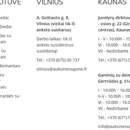
OTUVĖ
VILNIUS
KAUNAS
iedai
A. Goštauto g. 8,
Juvelyrų dirbtuv
Vilnius (vizitai tik iš
- osios g. 22 (G
žiedai
anksto susitarus)
centras), Kauna
dai su
Darbo laikas: tik iš
I - V - 10:00h - 
ais
anksto susiderinus
VI - 10:00h - 16:
i su
susitikimą!
VII - Nedirbame
ais
Tel.: +370 (675) 00 737
Tel.: +370 (671) 
deimantais
vilnius@auksinesvajone.lt
 su
Gaminių su deim
r
Gertrūdos g. 51
ais
I - 10:00h - 16:0
rankės su
II-V - 10:00h - 1
VI - 10:00h - 16:
VII - Nedirbame
Tel.: +370 (671) 
info@auksinesva