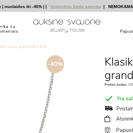
uolaidos iki -40%
|
|
Vestuvinių žiedų gamyba
|
NEMOKAMAS pri
yrika su
kmeniais
Papuo
 balto aukso grandinėlė (1424)
Klasi
-40%
grand
Prekės kodas:
GR
Yra sa
Pristat
Atsiimk
Papuoš