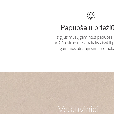
Papuošalų prieži
Įsigijus mūsų gamintus papuošal
prižiūrėsime mes, pakaks atvykti 
gaminius atnaujinsime nemok
Vestuviniai