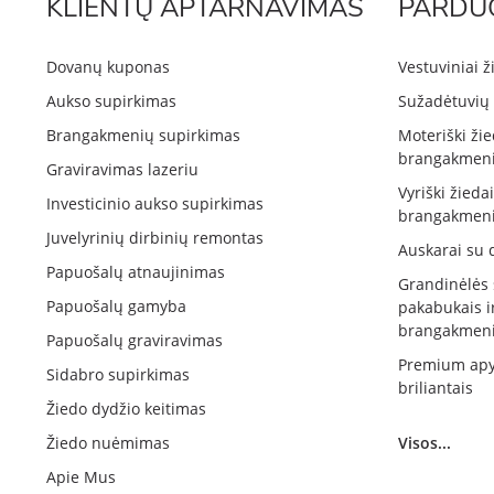
KLIENTŲ APTARNAVIMAS
PARDU
Dovanų kuponas
Vestuviniai ž
Aukso supirkimas
Sužadėtuvių 
Brangakmenių supirkimas
Moteriški žie
brangakmeni
Graviravimas lazeriu
Vyriški žieda
Investicinio aukso supirkimas
brangakmeni
Juvelyrinių dirbinių remontas
Auskarai su 
Papuošalų atnaujinimas
Grandinėlės
Papuošalų gamyba
pakabukais i
brangakmeni
Papuošalų graviravimas
Premium apy
Sidabro supirkimas
briliantais
Žiedo dydžio keitimas
Žiedo nuėmimas
Visos...
Apie Mus