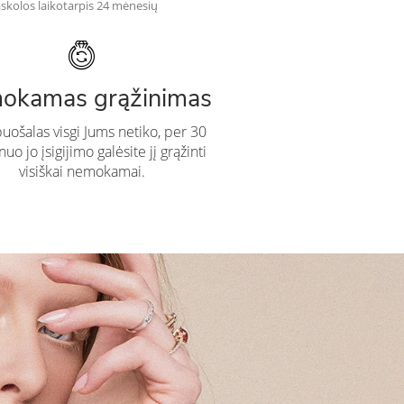
skolos laikotarpis 24 mėnesių
okamas grąžinimas
puošalas visgi Jums netiko, per 30
uo jo įsigijimo galėsite jį grąžinti
visiškai nemokamai.