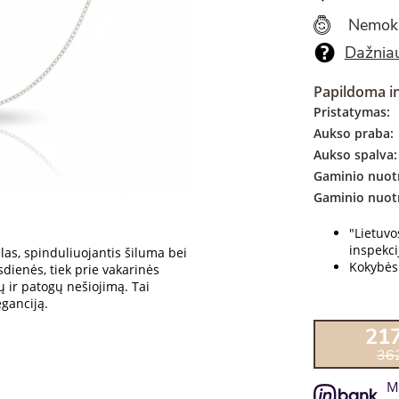
Nemok
Dažniau
Papildoma i
Pristatymas:
Aukso praba:
Aukso spalva:
Gaminio nuotr
Gaminio nuot
"Lietuv
inspekcij
alas, spinduliuojantis šiluma bei
Kokybės 
sdienės, tiek prie vakarinės
 ir patogų nešiojimą. Tai
eganciją.
21
36
M