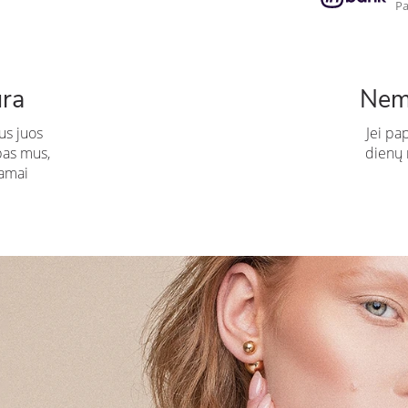
Pa
ūra
Nem
us juos
Jei pa
pas mus,
dienų n
amai