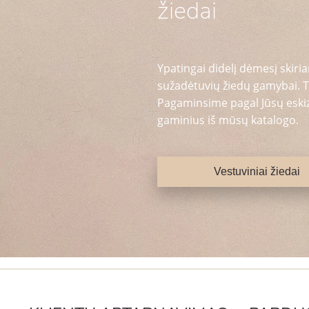
žiedai
Ypatingai didelį dėmesį skiria
sužadėtuvių žiedų gamybai. T
Pagaminsime pagal Jūsų eskizą
gaminius iš mūsų katalogo.
Vestuviniai žiedai