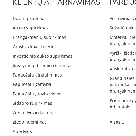
KLIENTŲ APTARNAVIMAS
PARDU
Dovanų kuponas
Vestuviniai ž
Aukso supirkimas
Sužadėtuvių 
Brangakmenių supirkimas
Moteriški žie
brangakmeni
Graviravimas lazeriu
Vyriški žieda
Investicinio aukso supirkimas
brangakmeni
Juvelyrinių dirbinių remontas
Auskarai su 
Papuošalų atnaujinimas
Grandinėlės
Papuošalų gamyba
pakabukais i
brangakmeni
Papuošalų graviravimas
Premium apy
Sidabro supirkimas
briliantais
Žiedo dydžio keitimas
Žiedo nuėmimas
Visos...
Apie Mus