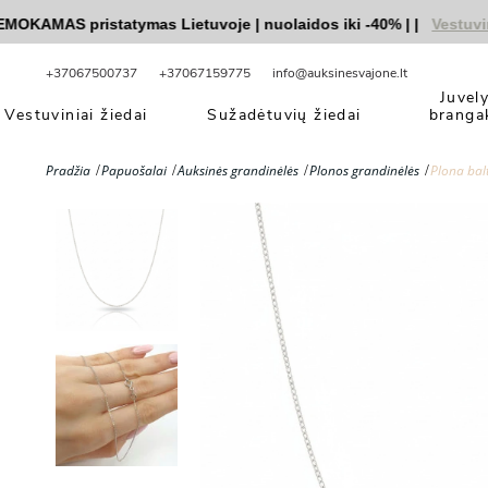
KAMAS pristatymas Lietuvoje
|
nuolaidos iki -40%
|
|
Vestuvinių
+37067500737
+37067159775
info@auksinesvajone.lt
Juvel
Vestuviniai žiedai
Sužadėtuvių žiedai
branga
Pradžia
Papuošalai
Auksinės grandinėlės
Plonos grandinėlės
Plona bal