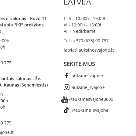
LATVIJA
ės ir salonas - Kovo 11
I - V - 10:00h - 19:00h
irstupio "IKI" prekybos
VI - 10:00h - 16:00h
s
VII - Nedirbame
19:00h
Tel.: +370 (675) 00 737
00h
latvia@auksinesvajone.lt
59 775
SEKITE MUS
auksinesvajone
antais salonas - Šv.
A, Kaunas (Senamiestis)
auksine_svajone
0h
@auksinesvajone3600
8:00h
00h
@auksine_svajone
59 775
jone.lt