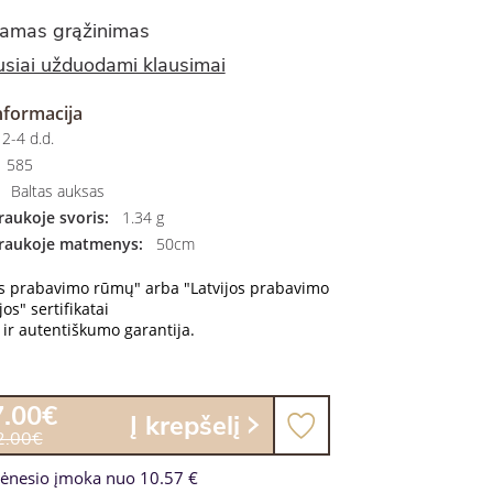
amas grąžinimas
siai užduodami klausimai
nformacija
2-4 d.d.
585
Baltas auksas
aukoje svoris:
1.34 g
raukoje matmenys:
50cm
os prabavimo rūmų" arba "Latvijos prabavimo
os" sertifikatai
ir autentiškumo garantija.
7.00€
Į krepšelį
2.00€
ėnesio įmoka nuo 10.57 €