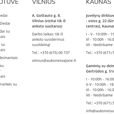
OTUVĖ
VILNIUS
KAUNAS
iedai
A. Goštauto g. 8,
Juvelyrų dirbtuv
Vilnius (vizitai tik iš
- osios g. 22 (G
žiedai
anksto susitarus)
centras), Kauna
dai su
Darbo laikas: tik iš
I - V - 10:00h - 
ais
anksto susiderinus
VI - 10:00h - 16:
i su
susitikimą!
VII - Nedirbame
ais
Tel.: +370 (675) 00 737
Tel.: +370 (671) 
deimantais
vilnius@auksinesvajone.lt
 su
Gaminių su deim
r
Gertrūdos g. 51
ais
I - 10:00h - 16:0
rankės su
II-V - 10:00h - 1
VI - 10:00h - 16:
VII - Nedirbame
Tel.: +370 (671) 
info@auksinesva