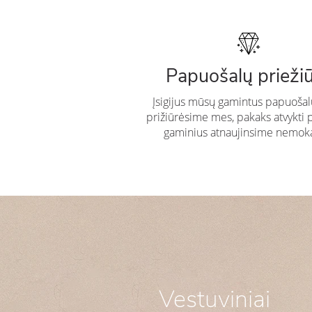
Papuošalų prieži
Įsigijus mūsų gamintus papuošal
prižiūrėsime mes, pakaks atvykti 
gaminius atnaujinsime nemok
Vestuviniai