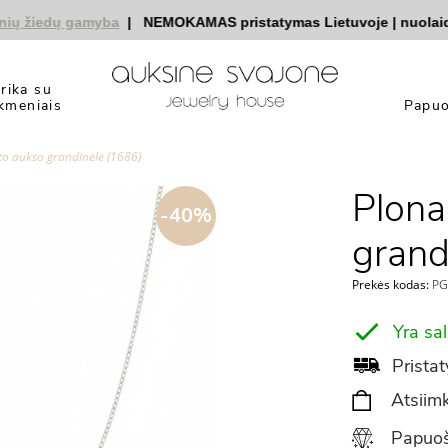
 žiedų gamyba
|
NEMOKAMAS pristatymas Lietuvoje
|
nuolaidos 
yrika su
kmeniais
Papuo
to aukso grandinėlė (1686)
Plona
-40%
grand
Prekės kodas:
PG
Yra sa
Pristat
Atsiimk
Papuoš