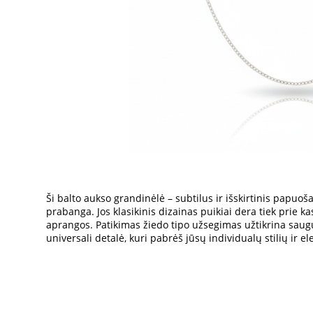
Ši balto aukso grandinėlė – subtilus ir išskirtinis papuoš
prabanga. Jos klasikinis dizainas puikiai dera tiek prie ka
aprangos. Patikimas žiedo tipo užsegimas užtikrina saugų
universali detalė, kuri pabrėš jūsų individualų stilių ir el