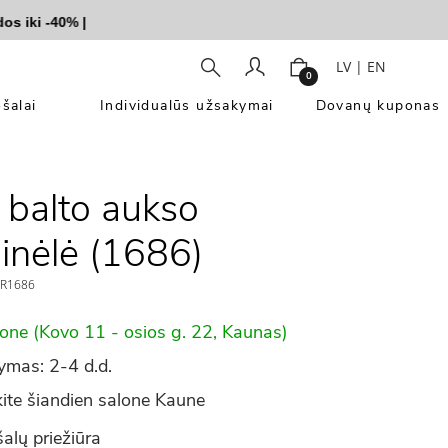
iki -40%
|
LV
|
EN
0
šalai
Individualūs užsakymai
Dovanų kuponas
 balto aukso
inėlė (1686)
R1686
lone (Kovo 11 - osios g. 22, Kaunas)
ymas: 2-4 d.d.
ite šiandien salone Kaune
alų priežiūra