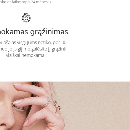
skolos laikotarpis 24 mėnesių
okamas grąžinimas
puošalas visgi Jums netiko, per 30
uo jo įsigijimo galėsite jį grąžinti
visiškai nemokamai.