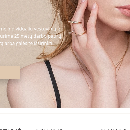
me individualių vestuvinių ir
urime 25 metų darbo patirtį.
 arba galėsite išsirinkti