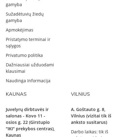
gamyba
Sužadėtuvių žiedų
gamyba
Apmokėjimas
Pristatymo terminai ir
sąlygos
Privatumo politika
Dažniausiai užduodami
klausimai
Naudinga Informacija
KAUNAS
VILNIUS
Juvelyrų dirbtuvės ir
A. Goštauto g. 8,
salonas - Kovo 11 -
Vilnius (vizitai tik iš
osios g. 22 (Girstupio
anksto susitarus)
"IKI" prekybos centras),
Darbo laikas: tik iš
Kaunas