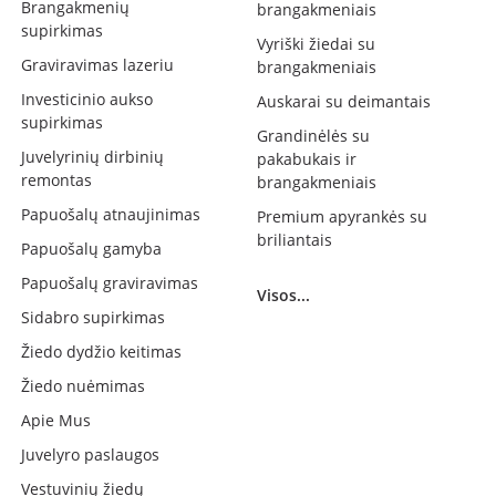
Brangakmenių
brangakmeniais
supirkimas
Vyriški žiedai su
Graviravimas lazeriu
brangakmeniais
Investicinio aukso
Auskarai su deimantais
supirkimas
Grandinėlės su
Juvelyrinių dirbinių
pakabukais ir
remontas
brangakmeniais
Papuošalų atnaujinimas
Premium apyrankės su
briliantais
Papuošalų gamyba
Papuošalų graviravimas
Visos...
Sidabro supirkimas
Žiedo dydžio keitimas
Žiedo nuėmimas
Apie Mus
Juvelyro paslaugos
Vestuvinių žiedų