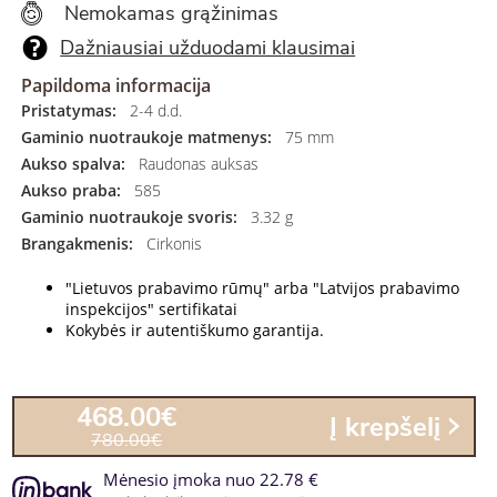
Nemokamas grąžinimas
Dažniausiai užduodami klausimai
Papildoma informacija
Pristatymas:
2-4 d.d.
Gaminio nuotraukoje matmenys:
75 mm
Aukso spalva:
Raudonas auksas
Aukso praba:
585
Gaminio nuotraukoje svoris:
3.32 g
Brangakmenis:
Cirkonis
"Lietuvos prabavimo rūmų" arba "Latvijos prabavimo
inspekcijos" sertifikatai
Kokybės ir autentiškumo garantija.
468.00€
Į krepšelį
780.00€
Mėnesio įmoka nuo 22.78 €