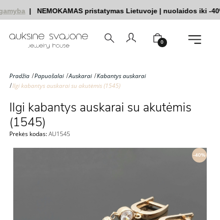
gamyba
|
NEMOKAMAS pristatymas Lietuvoje
|
nuolaidos iki -40
0
Pradžia
Papuošalai
Auskarai
Kabantys auskarai
Ilgi kabantys auskarai su akutėmis (1545)
Ilgi kabantys auskarai su akutėmis
(1545)
Prekės kodas:
AU1545
-40%