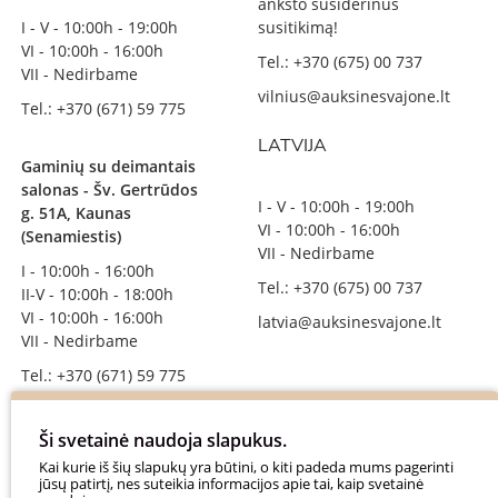
anksto susiderinus
I - V - 10:00h - 19:00h
susitikimą!
VI - 10:00h - 16:00h
Tel.: +370 (675) 00 737
VII - Nedirbame
vilnius@auksinesvajone.lt
Tel.: +370 (671) 59 775
LATVIJA
Gaminių su deimantais
salonas - Šv. Gertrūdos
I - V - 10:00h - 19:00h
g. 51A, Kaunas
VI - 10:00h - 16:00h
(Senamiestis)
VII - Nedirbame
I - 10:00h - 16:00h
Tel.: +370 (675) 00 737
II-V - 10:00h - 18:00h
VI - 10:00h - 16:00h
latvia@auksinesvajone.lt
VII - Nedirbame
Tel.: +370 (671) 59 775
info@auksinesvajone.lt
Ši svetainė naudoja slapukus.
SEKITE MUS
Kai kurie iš šių slapukų yra būtini, o kiti padeda mums pagerinti
jūsų patirtį, nes suteikia informacijos apie tai, kaip svetainė