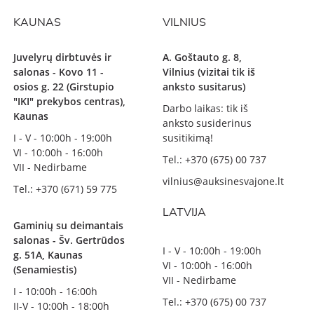
KAUNAS
VILNIUS
Juvelyrų dirbtuvės ir
A. Goštauto g. 8,
salonas - Kovo 11 -
Vilnius (vizitai tik iš
osios g. 22 (Girstupio
anksto susitarus)
"IKI" prekybos centras),
Darbo laikas: tik iš
Kaunas
anksto susiderinus
I - V - 10:00h - 19:00h
susitikimą!
VI - 10:00h - 16:00h
Tel.: +370 (675) 00 737
VII - Nedirbame
vilnius@auksinesvajone.lt
Tel.: +370 (671) 59 775
LATVIJA
Gaminių su deimantais
salonas - Šv. Gertrūdos
I - V - 10:00h - 19:00h
g. 51A, Kaunas
VI - 10:00h - 16:00h
(Senamiestis)
VII - Nedirbame
I - 10:00h - 16:00h
Tel.: +370 (675) 00 737
II-V - 10:00h - 18:00h