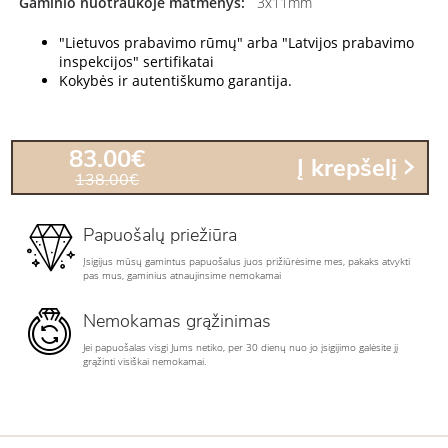
Gaminio nuotraukoje matmenys:
3x11mm
"Lietuvos prabavimo rūmų" arba "Latvijos prabavimo
inspekcijos" sertifikatai
Kokybės ir autentiškumo garantija.
83.00€
Į krepšelį
138.00€
Papuošalų priežiūra
Įsigijus mūsų gamintus papuošalus juos prižiūrėsime mes, pakaks atvykti
pas mus, gaminius atnaujinsime nemokamai
Nemokamas grąžinimas
Jei papuošalas visgi Jums netiko, per 30 dienų nuo jo įsigijimo galėsite jį
grąžinti visiškai nemokamai.