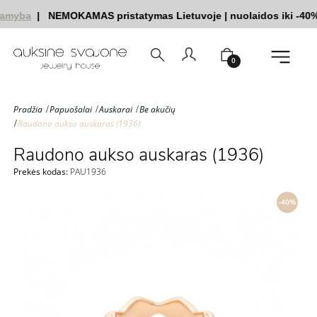
amyba
|
NEMOKAMAS pristatymas Lietuvoje
|
nuolaidos iki -40%
0
Pradžia
Papuošalai
Auskarai
Be akučių
Raudono aukso auskaras (1936)
Raudono aukso auskaras (1936)
Prekės kodas:
PAU1936
-40%