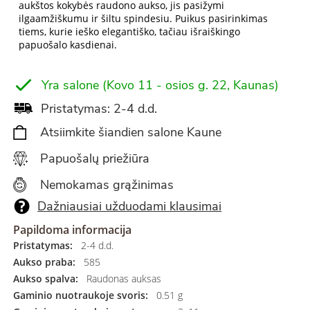
aukštos kokybės raudono aukso, jis pasižymi
ilgaamžiškumu ir šiltu spindesiu. Puikus pasirinkimas
tiems, kurie ieško elegantiško, tačiau išraiškingo
papuošalo kasdienai.
Yra salone (Kovo 11 - osios g. 22, Kaunas)
Pristatymas: 2-4 d.d.
Atsiimkite šiandien salone Kaune
Papuošalų priežiūra
Nemokamas grąžinimas
Dažniausiai užduodami klausimai
Papildoma informacija
Pristatymas:
2-4 d.d.
Aukso praba:
585
Aukso spalva:
Raudonas auksas
Gaminio nuotraukoje svoris:
0.51 g