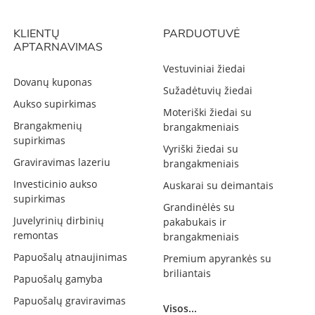
KLIENTŲ
PARDUOTUVĖ
APTARNAVIMAS
Vestuviniai žiedai
Dovanų kuponas
Sužadėtuvių žiedai
Aukso supirkimas
Moteriški žiedai su
Brangakmenių
brangakmeniais
supirkimas
Vyriški žiedai su
Graviravimas lazeriu
brangakmeniais
Investicinio aukso
Auskarai su deimantais
supirkimas
Grandinėlės su
Juvelyrinių dirbinių
pakabukais ir
remontas
brangakmeniais
Papuošalų atnaujinimas
Premium apyrankės su
briliantais
Papuošalų gamyba
Papuošalų graviravimas
Visos...