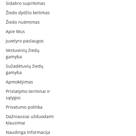
Sidabro supirkimas
Žiedo dydžio keitimas
Žiedo nuėmimas
Apie Mus
Juvelyro paslaugos
Vestuvinių žiedų
gamyba
Sužadėtuvių žiedų
gamyba
Apmokėjimas
Pristatymo terminai ir
sąlygos
Privatumo politika
Dažniausiai užduodami
klausimai
Naudinga Informacija