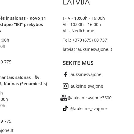
LATVIJA
ės ir salonas - Kovo 11
I - V - 10:00h - 19:00h
irstupio "IKI" prekybos
VI - 10:00h - 16:00h
s
VII - Nedirbame
19:00h
Tel.: +370 (675) 00 737
00h
latvia@auksinesvajone.lt
59 775
SEKITE MUS
auksinesvajone
antais salonas - Šv.
A, Kaunas (Senamiestis)
auksine_svajone
0h
@auksinesvajone3600
8:00h
00h
@auksine_svajone
59 775
jone.lt