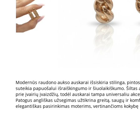
Modernūs raudono aukso auskarai išsiskiria stilinga, pintos
suteikia papuošalui išraiškingumo ir šiuolaikiškumo. Šiltas 
prie įvairių įvaizdžių, todėl auskarai tampa universaliu akcen
Patogus angliškas užsegimas užtikrina greitą, saugų ir komf
elegantiškas pasirinkimas moterims, vertinančioms kokybę 