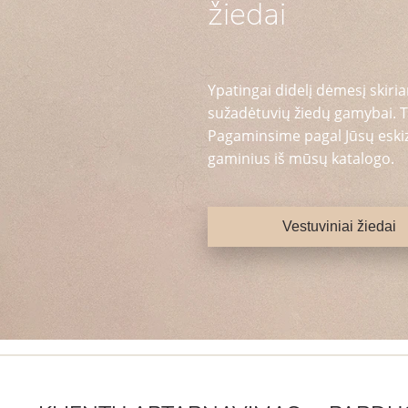
žiedai
Ypatingai didelį dėmesį skiria
sužadėtuvių žiedų gamybai. T
Pagaminsime pagal Jūsų eskizą
gaminius iš mūsų katalogo.
Vestuviniai žiedai