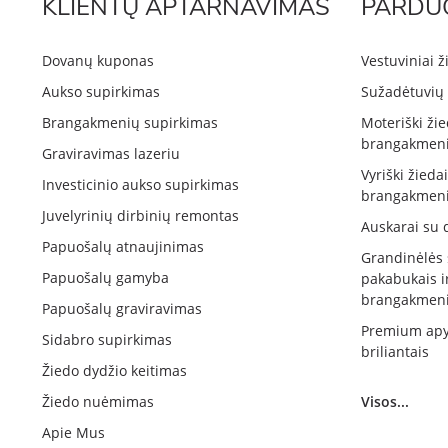
KLIENTŲ APTARNAVIMAS
PARDU
Dovanų kuponas
Vestuviniai ž
Aukso supirkimas
Sužadėtuvių 
Brangakmenių supirkimas
Moteriški žie
brangakmeni
Graviravimas lazeriu
Vyriški žieda
Investicinio aukso supirkimas
brangakmeni
Juvelyrinių dirbinių remontas
Auskarai su 
Papuošalų atnaujinimas
Grandinėlės
Papuošalų gamyba
pakabukais i
brangakmeni
Papuošalų graviravimas
Premium apy
Sidabro supirkimas
briliantais
Žiedo dydžio keitimas
Žiedo nuėmimas
Visos...
Apie Mus