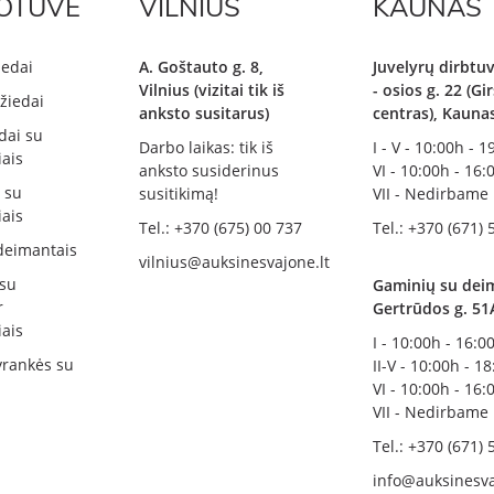
OTUVĖ
VILNIUS
KAUNAS
iedai
A. Goštauto g. 8,
Juvelyrų dirbtuv
Vilnius (vizitai tik iš
- osios g. 22 (G
žiedai
anksto susitarus)
centras), Kauna
dai su
Darbo laikas: tik iš
I - V - 10:00h - 
ais
anksto susiderinus
VI - 10:00h - 16:
i su
susitikimą!
VII - Nedirbame
ais
Tel.: +370 (675) 00 737
Tel.: +370 (671) 
deimantais
vilnius@auksinesvajone.lt
 su
Gaminių su deim
r
Gertrūdos g. 51
ais
I - 10:00h - 16:0
rankės su
II-V - 10:00h - 1
VI - 10:00h - 16:
VII - Nedirbame
Tel.: +370 (671) 
info@auksinesva