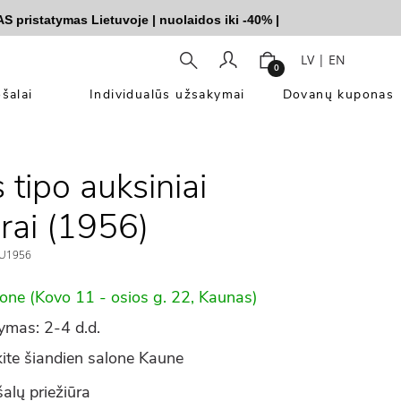
statymas Lietuvoje
|
nuolaidos iki -40%
|
LV
|
EN
0
šalai
Individualūs užsakymai
Dovanų kuponas
 tipo auksiniai
rai (1956)
U1956
lone (Kovo 11 - osios g. 22, Kaunas)
ymas: 2-4 d.d.
ite šiandien salone Kaune
alų priežiūra