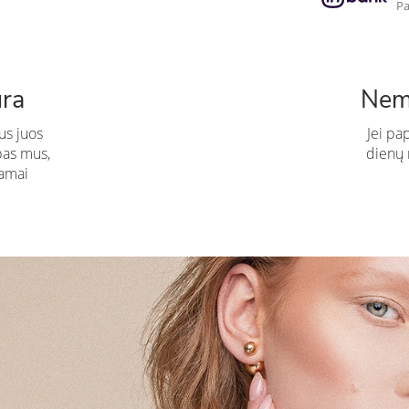
Pa
ūra
Nem
us juos
Jei pa
pas mus,
dienų n
amai