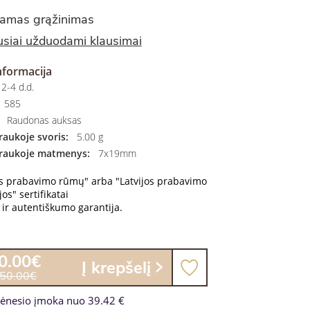
amas grąžinimas
siai užduodami klausimai
nformacija
2-4 d.d.
585
Raudonas auksas
aukoje svoris:
5.00 g
raukoje matmenys:
7x19mm
os prabavimo rūmų" arba "Latvijos prabavimo
os" sertifikatai
ir autentiškumo garantija.
0.00€
Į krepšelį
350.00€
ėnesio įmoka nuo 39.42 €