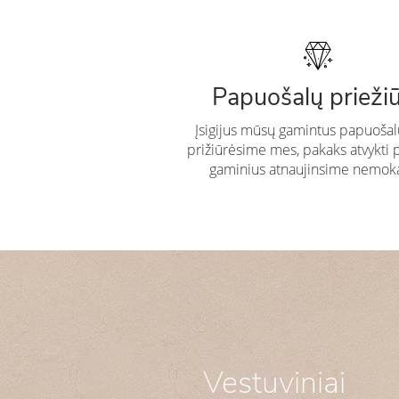
Papuošalų prieži
Įsigijus mūsų gamintus papuošal
prižiūrėsime mes, pakaks atvykti 
gaminius atnaujinsime nemok
Vestuviniai