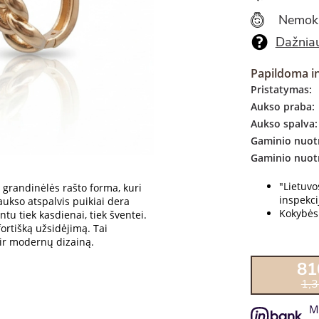
Nemok
Dažniau
Papildoma i
Pristatymas:
Aukso praba:
Aukso spalva:
Gaminio nuotr
Gaminio nuot
"Lietuv
 grandinėlės rašto forma, kuri
inspekcij
aukso atspalvis puikiai dera
Kokybės 
tu tiek kasdienai, tiek šventei.
ortišką užsidėjimą. Tai
ir modernų dizainą.
81
1,
M