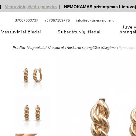
estuvinių žiedų gamyba
|
NEMOKAMAS pristatymas Lietuvoje
|
n
+37067500737
+37067159775
info@auksinesvajone.lt
Juvel
Vestuviniai žiedai
Sužadėtuvių žiedai
branga
Pradžia
Papuošalai
Auskarai
Auskarai su anglišku užsegimu
Pynės tipo