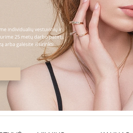
me individualių vestuvinių ir
urime 25 metų darbo patirtį.
 arba galėsite išsirinkti