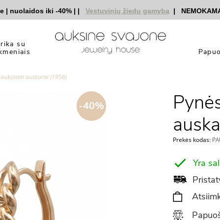
uolaidos iki -40%
|
|
Vestuvinių žiedų gamyba
|
NEMOKAMAS pri
yrika su
kmeniais
Papuo
 auksiniai auskarai (1956)
Pynės
-40%
auska
Prekės kodas:
PA
Yra sa
Pristat
Atsiimk
Papuoš