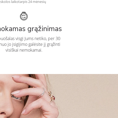
skolos laikotarpis 24 mėnesių
okamas grąžinimas
puošalas visgi Jums netiko, per 30
uo jo įsigijimo galėsite jį grąžinti
visiškai nemokamai.