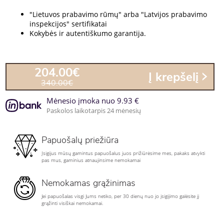
"Lietuvos prabavimo rūmų" arba "Latvijos prabavimo
inspekcijos" sertifikatai
Kokybės ir autentiškumo garantija.
204.00€
Į krepšelį
340.00€
Mėnesio įmoka nuo 9.93 €
Paskolos laikotarpis 24 mėnesių
Papuošalų priežiūra
Įsigijus mūsų gamintus papuošalus juos prižiūrėsime mes, pakaks atvykti
pas mus, gaminius atnaujinsime nemokamai
Nemokamas grąžinimas
Jei papuošalas visgi Jums netiko, per 30 dienų nuo jo įsigijimo galėsite jį
grąžinti visiškai nemokamai.