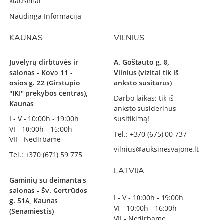
klausimai
Naudinga Informacija
KAUNAS
VILNIUS
Juvelyrų dirbtuvės ir
A. Goštauto g. 8,
salonas - Kovo 11 -
Vilnius (vizitai tik iš
osios g. 22 (Girstupio
anksto susitarus)
"IKI" prekybos centras),
Darbo laikas: tik iš
Kaunas
anksto susiderinus
I - V - 10:00h - 19:00h
susitikimą!
VI - 10:00h - 16:00h
Tel.: +370 (675) 00 737
VII - Nedirbame
vilnius@auksinesvajone.lt
Tel.: +370 (671) 59 775
LATVIJA
Gaminių su deimantais
salonas - Šv. Gertrūdos
I - V - 10:00h - 19:00h
g. 51A, Kaunas
VI - 10:00h - 16:00h
(Senamiestis)
VII - Nedirbame