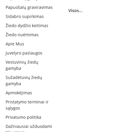
Papuošalų graviravimas
Visos...
Sidabro supirkimas
Žiedo dydžio keitimas
Žiedo nuėmimas
Apie Mus
Juvelyro paslaugos
Vestuvinių žiedų
gamyba
Sužadėtuvių žiedų
gamyba
Apmokėjimas
Pristatymo terminai ir
sąlygos
Privatumo politika
Dažniausiai užduodami