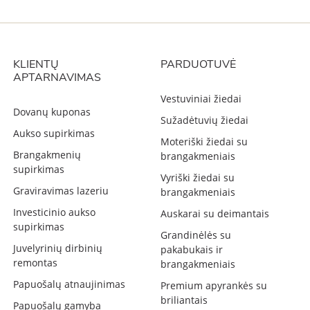
KLIENTŲ
PARDUOTUVĖ
APTARNAVIMAS
Vestuviniai žiedai
Dovanų kuponas
Sužadėtuvių žiedai
Aukso supirkimas
Moteriški žiedai su
Brangakmenių
brangakmeniais
supirkimas
Vyriški žiedai su
Graviravimas lazeriu
brangakmeniais
Investicinio aukso
Auskarai su deimantais
supirkimas
Grandinėlės su
Juvelyrinių dirbinių
pakabukais ir
remontas
brangakmeniais
Papuošalų atnaujinimas
Premium apyrankės su
briliantais
Papuošalų gamyba