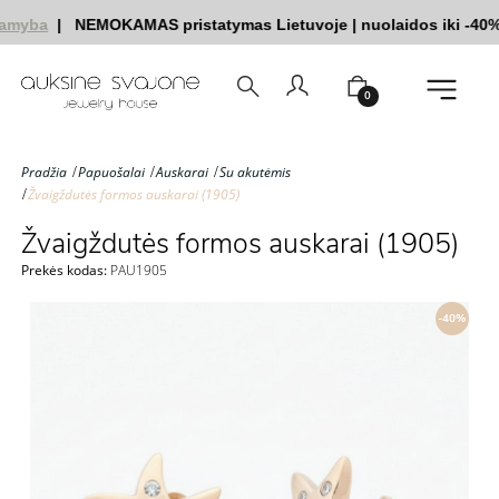
amyba
|
NEMOKAMAS pristatymas Lietuvoje
|
nuolaidos iki -40%
0
Pradžia
Papuošalai
Auskarai
Su akutėmis
Žvaigždutės formos auskarai (1905)
Žvaigždutės formos auskarai (1905)
Prekės kodas:
PAU1905
-40%