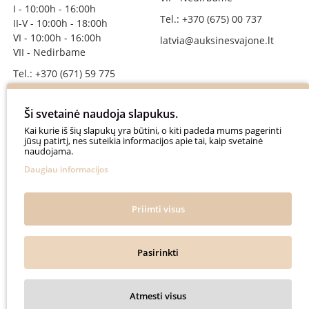
I - 10:00h - 16:00h
Tel.: +370 (675) 00 737
II-V - 10:00h - 18:00h
VI - 10:00h - 16:00h
latvia@auksinesvajone.lt
VII - Nedirbame
Tel.: +370 (671) 59 775
info@auksinesvajone.lt
Ši svetainė naudoja slapukus.
SEKITE MUS
Kai kurie iš šių slapukų yra būtini, o kiti padeda mums pagerinti
jūsų patirtį, nes suteikia informacijos apie tai, kaip svetainė
naudojama.
auksinesvajone
Daugiau informacijos
auksine_svajone
@auksinesvajone3600
Priimti visus
@auksine_svajone
Pasirinkti
Auksinė Svajonė © 2018. All rights reserved.
Atmesti visus