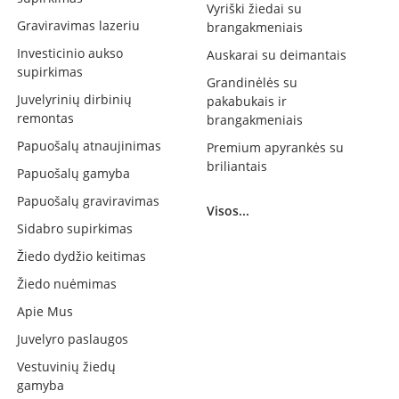
Vyriški žiedai su
Graviravimas lazeriu
brangakmeniais
Investicinio aukso
Auskarai su deimantais
supirkimas
Grandinėlės su
Juvelyrinių dirbinių
pakabukais ir
remontas
brangakmeniais
Papuošalų atnaujinimas
Premium apyrankės su
briliantais
Papuošalų gamyba
Papuošalų graviravimas
Visos...
Sidabro supirkimas
Žiedo dydžio keitimas
Žiedo nuėmimas
Apie Mus
Juvelyro paslaugos
Vestuvinių žiedų
gamyba