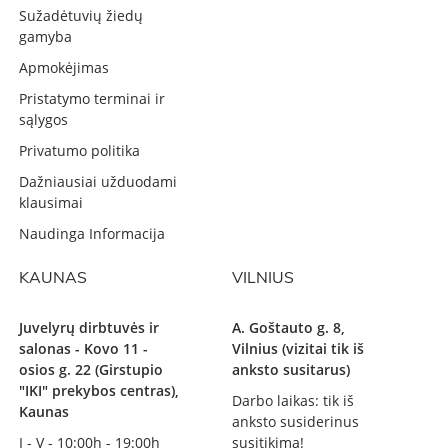
Sužadėtuvių žiedų
gamyba
Apmokėjimas
Pristatymo terminai ir
sąlygos
Privatumo politika
Dažniausiai užduodami
klausimai
Naudinga Informacija
KAUNAS
VILNIUS
Juvelyrų dirbtuvės ir
A. Goštauto g. 8,
salonas - Kovo 11 -
Vilnius (vizitai tik iš
osios g. 22 (Girstupio
anksto susitarus)
"IKI" prekybos centras),
Darbo laikas: tik iš
Kaunas
anksto susiderinus
I - V - 10:00h - 19:00h
susitikimą!