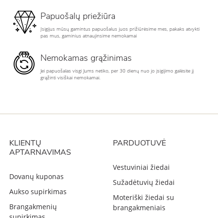
Papuošalų priežiūra
Įsigijus mūsų gamintus papuošalus juos prižiūrėsime mes, pakaks atvykti
pas mus, gaminius atnaujinsime nemokamai
Nemokamas grąžinimas
Jei papuošalas visgi Jums netiko, per 30 dienų nuo jo įsigijimo galėsite jį
grąžinti visiškai nemokamai.
KLIENTŲ
PARDUOTUVĖ
APTARNAVIMAS
Vestuviniai žiedai
Dovanų kuponas
Sužadėtuvių žiedai
Aukso supirkimas
Moteriški žiedai su
Brangakmenių
brangakmeniais
supirkimas