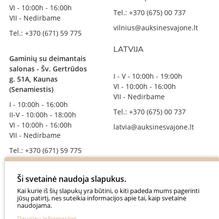
VI - 10:00h - 16:00h
Tel.: +370 (675) 00 737
VII - Nedirbame
vilnius@auksinesvajone.lt
Tel.: +370 (671) 59 775
LATVIJA
Gaminių su deimantais
salonas - Šv. Gertrūdos
I - V - 10:00h - 19:00h
g. 51A, Kaunas
VI - 10:00h - 16:00h
(Senamiestis)
VII - Nedirbame
I - 10:00h - 16:00h
Tel.: +370 (675) 00 737
II-V - 10:00h - 18:00h
VI - 10:00h - 16:00h
latvia@auksinesvajone.lt
VII - Nedirbame
Tel.: +370 (671) 59 775
info@auksinesvajone.lt
Ši svetainė naudoja slapukus.
SEKITE MUS
Kai kurie iš šių slapukų yra būtini, o kiti padeda mums pagerinti
jūsų patirtį, nes suteikia informacijos apie tai, kaip svetainė
naudojama.
auksinesvajone
Daugiau informacijos