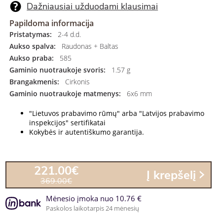
Dažniausiai užduodami klausimai
Papildoma informacija
Pristatymas:
2-4 d.d.
Aukso spalva:
Raudonas + Baltas
Aukso praba:
585
Gaminio nuotraukoje svoris:
1.57 g
Brangakmenis:
Cirkonis
Gaminio nuotraukoje matmenys:
6x6 mm
"Lietuvos prabavimo rūmų" arba "Latvijos prabavimo
inspekcijos" sertifikatai
Kokybės ir autentiškumo garantija.
221.00€
Į krepšelį
369.00€
Mėnesio įmoka nuo 10.76 €
Paskolos laikotarpis 24 mėnesių