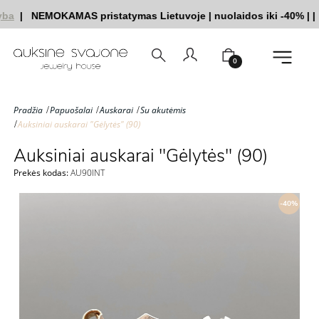
ba
|
NEMOKAMAS pristatymas Lietuvoje
|
nuolaidos iki -40%
|
|
0
Pradžia
Papuošalai
Auskarai
Su akutėmis
Auksiniai auskarai "Gėlytės" (90)
Auksiniai auskarai "Gėlytės" (90)
Prekės kodas:
AU90INT
-40%