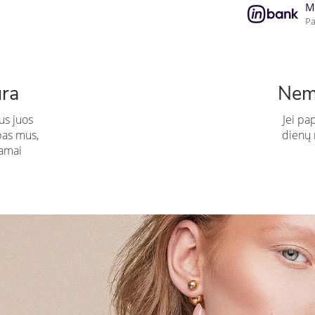
M
Pa
ūra
Nem
us juos
Jei pa
pas mus,
dienų n
amai