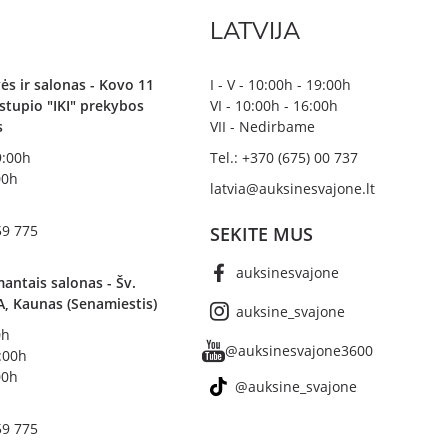
LATVIJA
ės ir salonas - Kovo 11
I - V - 10:00h - 19:00h
irstupio "IKI" prekybos
VI - 10:00h - 16:00h
s
VII - Nedirbame
19:00h
Tel.: +370 (675) 00 737
00h
latvia@auksinesvajone.lt
59 775
SEKITE MUS
auksinesvajone
antais salonas - Šv.
A, Kaunas (Senamiestis)
auksine_svajone
0h
@auksinesvajone3600
8:00h
00h
@auksine_svajone
59 775