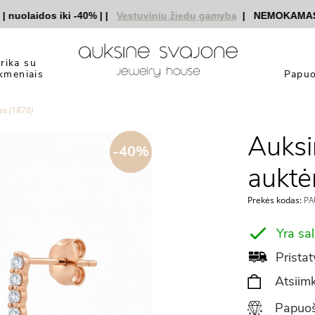
olaidos iki -40%
|
|
Vestuvinių žiedų gamyba
|
NEMOKAMAS pris
yrika su
kmeniais
Papuo
is (1870)
Auksi
-40%
auktė
Prekės kodas:
PA
Yra sa
Pristat
Atsiimk
Papuoš