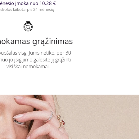
ėnesio įmoka nuo 10.28 €
skolos laikotarpis 24 mėnesių
okamas grąžinimas
puošalas visgi Jums netiko, per 30
uo jo įsigijimo galėsite jį grąžinti
visiškai nemokamai.