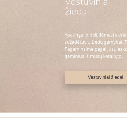
Vestuviniai
žiedai
Ypatingai didelį dėmesį skiria
sužadėtuvių žiedų gamybai. T
Pagaminsime pagal Jūsų eskizą
gaminius iš mūsų katalogo.
Vestuviniai žiedai