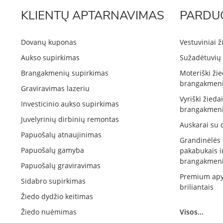
KLIENTŲ APTARNAVIMAS
PARDU
Dovanų kuponas
Vestuviniai ž
Aukso supirkimas
Sužadėtuvių 
Brangakmenių supirkimas
Moteriški žie
brangakmeni
Graviravimas lazeriu
Vyriški žieda
Investicinio aukso supirkimas
brangakmeni
Juvelyrinių dirbinių remontas
Auskarai su 
Papuošalų atnaujinimas
Grandinėlės
Papuošalų gamyba
pakabukais i
brangakmeni
Papuošalų graviravimas
Premium apy
Sidabro supirkimas
briliantais
Žiedo dydžio keitimas
Žiedo nuėmimas
Visos...