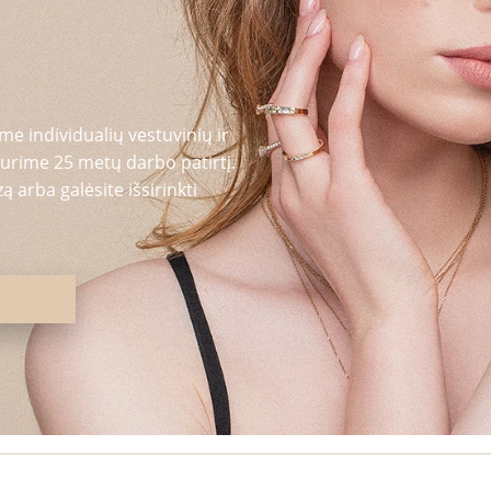
me individualių vestuvinių ir
urime 25 metų darbo patirtį.
 arba galėsite išsirinkti