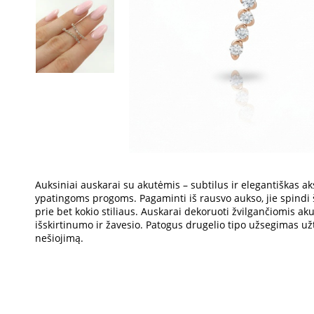
Auksiniai auskarai su akutėmis – subtilus ir elegantiškas a
ypatingoms progoms. Pagaminti iš rausvo aukso, jie spindi š
prie bet kokio stiliaus. Auskarai dekoruoti žvilgančiomis ak
išskirtinumo ir žavesio. Patogus drugelio tipo užsegimas už
nešiojimą.