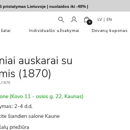
tatymas Lietuvoje
|
nuolaidos iki -40%
|
LV
|
EN
0
šalai
Individualūs užsakymai
Dovanų kuponas
niai auskarai su
mis (1870)
U1870
lone (Kovo 11 - osios g. 22, Kaunas)
ymas: 2-4 d.d.
ite šiandien salone Kaune
alų priežiūra