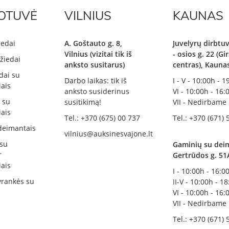
OTUVĖ
VILNIUS
KAUNAS
iedai
A. Goštauto g. 8,
Juvelyrų dirbtuv
Vilnius (vizitai tik iš
- osios g. 22 (G
žiedai
anksto susitarus)
centras), Kauna
dai su
Darbo laikas: tik iš
I - V - 10:00h - 
ais
anksto susiderinus
VI - 10:00h - 16:
i su
susitikimą!
VII - Nedirbame
ais
Tel.: +370 (675) 00 737
Tel.: +370 (671) 
deimantais
vilnius@auksinesvajone.lt
 su
Gaminių su deim
r
Gertrūdos g. 51
ais
I - 10:00h - 16:0
rankės su
II-V - 10:00h - 1
VI - 10:00h - 16:
VII - Nedirbame
Tel.: +370 (671) 