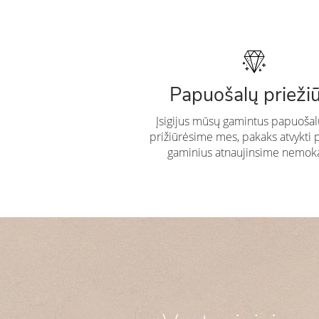
Papuošalų prieži
Įsigijus mūsų gamintus papuošal
prižiūrėsime mes, pakaks atvykti 
gaminius atnaujinsime nemok