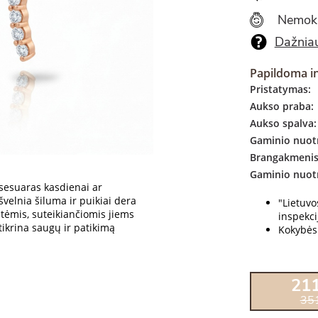
Nemok
Dažniau
Papildoma i
Pristatymas:
Aukso praba:
Aukso spalva:
Gaminio nuotr
Brangakmenis
Gaminio nuot
ksesuaras kasdienai ar
velnia šiluma ir puikiai dera
"Lietuv
utėmis, suteikiančiomis jiems
inspekcij
tikrina saugų ir patikimą
Kokybės 
21
35