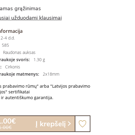
amas grąžinimas
siai užduodami klausimai
nformacija
2-4 d.d.
585
Raudonas auksas
aukoje svoris:
1.30 g
:
Cirkonis
raukoje matmenys:
2x18mm
os prabavimo rūmų" arba "Latvijos prabavimo
os" sertifikatai
ir autentiškumo garantija.
1.00€
Į krepšelį
1.00€