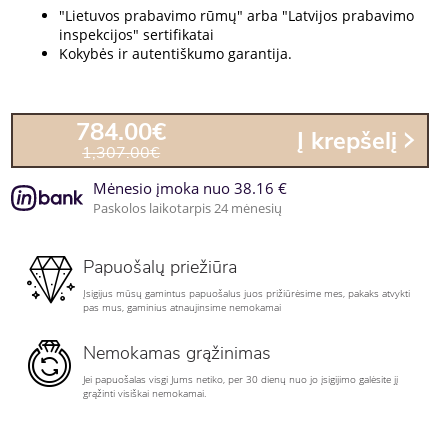
"Lietuvos prabavimo rūmų" arba "Latvijos prabavimo
inspekcijos" sertifikatai
Kokybės ir autentiškumo garantija.
784.00€
Į krepšelį
1,307.00€
Mėnesio įmoka nuo 38.16 €
Paskolos laikotarpis 24 mėnesių
Papuošalų priežiūra
Įsigijus mūsų gamintus papuošalus juos prižiūrėsime mes, pakaks atvykti
pas mus, gaminius atnaujinsime nemokamai
Nemokamas grąžinimas
Jei papuošalas visgi Jums netiko, per 30 dienų nuo jo įsigijimo galėsite jį
grąžinti visiškai nemokamai.