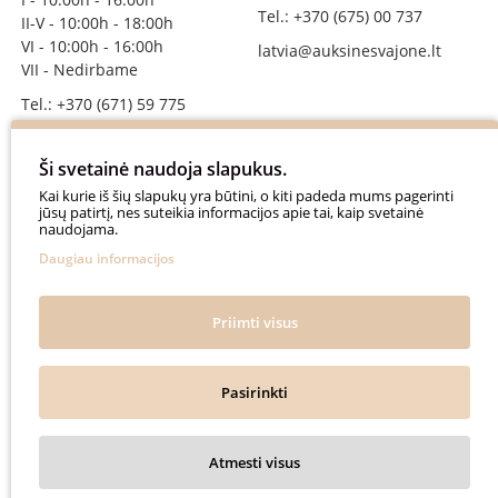
Tel.: +370 (675) 00 737
II-V - 10:00h - 18:00h
VI - 10:00h - 16:00h
latvia@auksinesvajone.lt
VII - Nedirbame
Tel.: +370 (671) 59 775
info@auksinesvajone.lt
Ši svetainė naudoja slapukus.
SEKITE MUS
Kai kurie iš šių slapukų yra būtini, o kiti padeda mums pagerinti
jūsų patirtį, nes suteikia informacijos apie tai, kaip svetainė
naudojama.
auksinesvajone
Daugiau informacijos
auksine_svajone
@auksinesvajone3600
Priimti visus
@auksine_svajone
Pasirinkti
Auksinė Svajonė © 2018. All rights reserved.
Atmesti visus