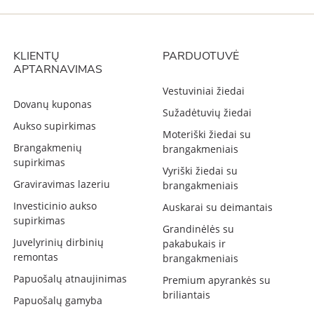
KLIENTŲ
PARDUOTUVĖ
APTARNAVIMAS
Vestuviniai žiedai
Dovanų kuponas
Sužadėtuvių žiedai
Aukso supirkimas
Moteriški žiedai su
Brangakmenių
brangakmeniais
supirkimas
Vyriški žiedai su
Graviravimas lazeriu
brangakmeniais
Investicinio aukso
Auskarai su deimantais
supirkimas
Grandinėlės su
Juvelyrinių dirbinių
pakabukais ir
remontas
brangakmeniais
Papuošalų atnaujinimas
Premium apyrankės su
briliantais
Papuošalų gamyba