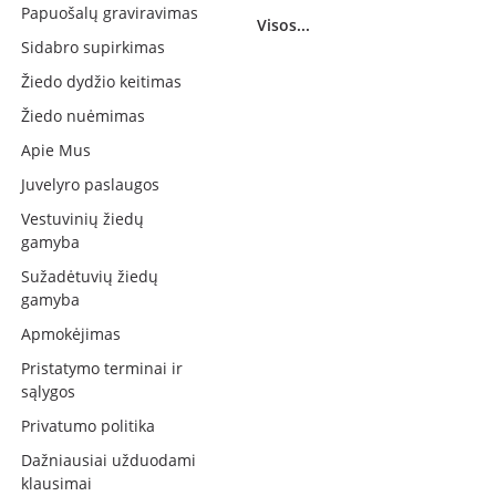
Papuošalų graviravimas
Visos...
Sidabro supirkimas
Žiedo dydžio keitimas
Žiedo nuėmimas
Apie Mus
Juvelyro paslaugos
Vestuvinių žiedų
gamyba
Sužadėtuvių žiedų
gamyba
Apmokėjimas
Pristatymo terminai ir
sąlygos
Privatumo politika
Dažniausiai užduodami
klausimai