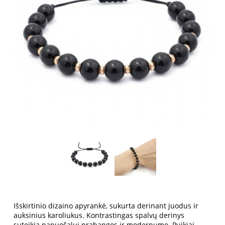
Išskirtinio dizaino apyrankė, sukurta derinant juodus ir
auksinius karoliukus. Kontrastingas spalvų derinys
suteikia papuošalui prabangos ir modernumo. Puikiai