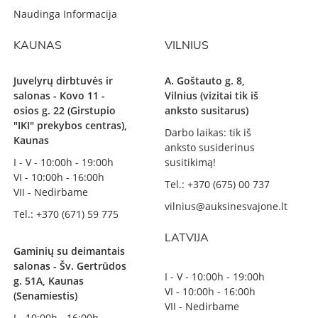
Naudinga Informacija
KAUNAS
VILNIUS
Juvelyrų dirbtuvės ir
A. Goštauto g. 8,
salonas - Kovo 11 -
Vilnius (vizitai tik iš
osios g. 22 (Girstupio
anksto susitarus)
"IKI" prekybos centras),
Darbo laikas: tik iš
Kaunas
anksto susiderinus
I - V - 10:00h - 19:00h
susitikimą!
VI - 10:00h - 16:00h
Tel.: +370 (675) 00 737
VII - Nedirbame
vilnius@auksinesvajone.lt
Tel.: +370 (671) 59 775
LATVIJA
Gaminių su deimantais
salonas - Šv. Gertrūdos
I - V - 10:00h - 19:00h
g. 51A, Kaunas
VI - 10:00h - 16:00h
(Senamiestis)
VII - Nedirbame
I - 10:00h - 16:00h