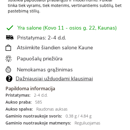
tinka tiek vyrams, tiek moterims, vertinantiems subtilų, bet
pastebimą stilių.
Yra salone (Kovo 11 - osios g. 22, Kaunas)
Pristatymas: 2-4 d.d.
Atsiimkite šiandien salone Kaune
Papuošalų priežiūra
Nemokamas grąžinimas
Dažniausiai užduodami klausimai
Papildoma informacija
Pristatymas:
2-4 d.d.
Aukso praba:
585
Aukso spalva:
Raudonas auksas
Gaminio nuotraukoje svoris:
0.38 g / 4.84 g
Gaminio nuotraukoje matmenys:
Reguliuojamas