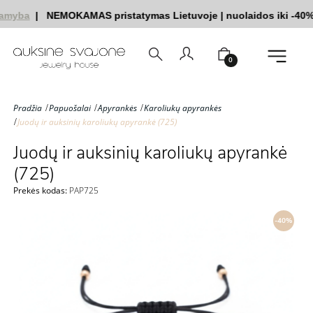
amyba
|
NEMOKAMAS pristatymas Lietuvoje
|
nuolaidos iki -40%
0
Pradžia
Papuošalai
Apyrankės
Karoliukų apyrankės
Juodų ir auksinių karoliukų apyrankė (725)
Juodų ir auksinių karoliukų apyrankė
(725)
Prekės kodas:
PAP725
-40%