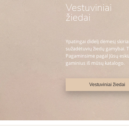
Vestuviniai
žiedai
Ypatingai didelį dėmesį skiria
sužadėtuvių žiedų gamybai. T
Pagaminsime pagal Jūsų eskizą
gaminius iš mūsų katalogo.
Vestuviniai žiedai