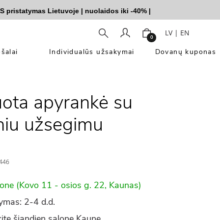
statymas Lietuvoje
|
nuolaidos iki -40%
|
LV
|
EN
0
šalai
Individualūs užsakymai
Dovanų kuponas
ta apyrankė su
niu užsegimu
446
lone (Kovo 11 - osios g. 22, Kaunas)
ymas: 2-4 d.d.
ite šiandien salone Kaune