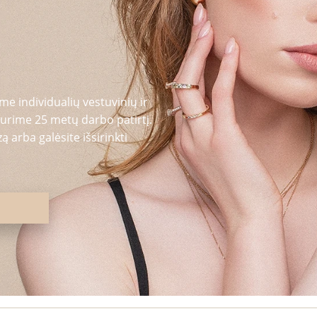
me individualių vestuvinių ir
urime 25 metų darbo patirtį.
 arba galėsite išsirinkti