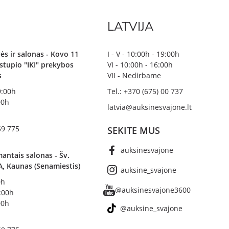
LATVIJA
ės ir salonas - Kovo 11
I - V - 10:00h - 19:00h
irstupio "IKI" prekybos
VI - 10:00h - 16:00h
s
VII - Nedirbame
19:00h
Tel.: +370 (675) 00 737
00h
latvia@auksinesvajone.lt
59 775
SEKITE MUS
auksinesvajone
antais salonas - Šv.
A, Kaunas (Senamiestis)
auksine_svajone
0h
@auksinesvajone3600
8:00h
00h
@auksine_svajone