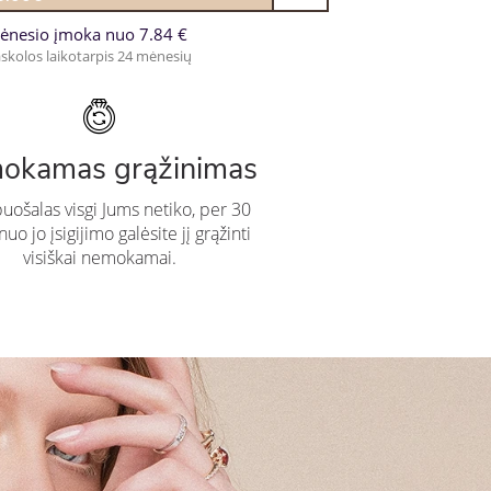
ėnesio įmoka nuo 7.84 €
skolos laikotarpis 24 mėnesių
okamas grąžinimas
puošalas visgi Jums netiko, per 30
uo jo įsigijimo galėsite jį grąžinti
visiškai nemokamai.