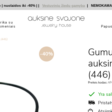
uolaidos iki -40%
|
|
Vestuvinių žiedų gamyba
|
NEMOKAMAS pri
yrika su
kmeniais
Papuo
 (446)
Gumuo
-40%
auksi
(446)
Prekės kodas:
AP
Yra sa
Pristat
Atsiimk