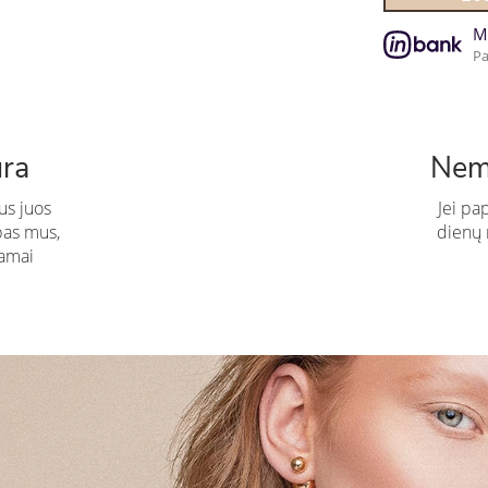
M
Pa
ūra
Nem
us juos
Jei pa
pas mus,
dienų n
amai