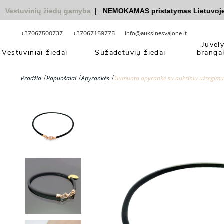
stuvinių žiedų gamyba
|
NEMOKAMAS pristatymas Lietuvoje
|
n
+37067500737
+37067159775
info@auksinesvajone.lt
Juvel
Vestuviniai žiedai
Sužadėtuvių žiedai
branga
Pradžia
Papuošalai
Apyrankės
Gumuota apyrankė su auksiniu užsegimu