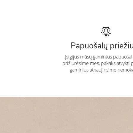
Papuošalų prieži
Įsigijus mūsų gamintus papuošal
prižiūrėsime mes, pakaks atvykti 
gaminius atnaujinsime nemok