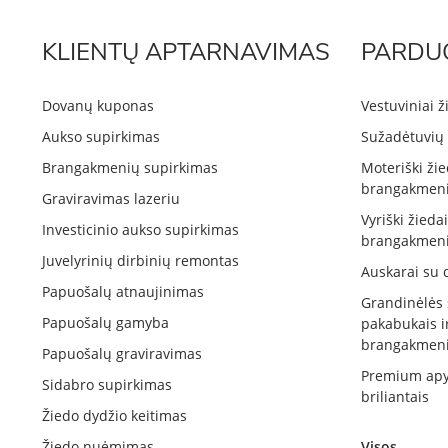
KLIENTŲ APTARNAVIMAS
PARDU
Dovanų kuponas
Vestuviniai ž
Aukso supirkimas
Sužadėtuvių 
Brangakmenių supirkimas
Moteriški žie
brangakmeni
Graviravimas lazeriu
Vyriški žieda
Investicinio aukso supirkimas
brangakmeni
Juvelyrinių dirbinių remontas
Auskarai su 
Papuošalų atnaujinimas
Grandinėlės
Papuošalų gamyba
pakabukais i
brangakmeni
Papuošalų graviravimas
Premium apy
Sidabro supirkimas
briliantais
Žiedo dydžio keitimas
Žiedo nuėmimas
Visos...