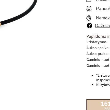
Papuoš
Nemok
Dažniau
Papildoma i
Pristatymas:
Aukso spalva:
Aukso praba:
Gaminio nuotr
Gaminio nuot
"Lietuv
inspekcij
Kokybės 
16
26