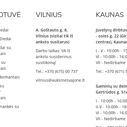
OTUVĖ
VILNIUS
KAUNAS
iedai
A. Goštauto g. 8,
Juvelyrų dirbtuv
Vilnius (vizitai tik iš
- osios g. 22 (G
žiedai
anksto susitarus)
centras), Kauna
dai su
Darbo laikas: tik iš
I - V - 10:00h - 
ais
anksto susiderinus
VI - 10:00h - 16:
i su
susitikimą!
VII - Nedirbame
ais
Tel.: +370 (675) 00 737
Tel.: +370 (671) 
deimantais
vilnius@auksinesvajone.lt
 su
Gaminių su deim
r
Gertrūdos g. 51
ais
I - 10:00h - 16:0
rankės su
II-V - 10:00h - 1
VI - 10:00h - 16:
VII - Nedirbame