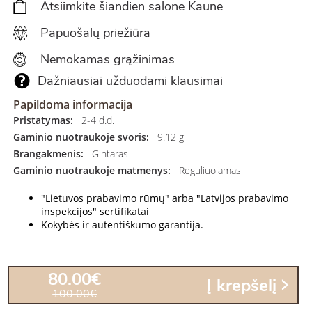
Atsiimkite šiandien salone Kaune
Papuošalų priežiūra
Nemokamas grąžinimas
Dažniausiai užduodami klausimai
Papildoma informacija
Pristatymas:
2-4 d.d.
Gaminio nuotraukoje svoris:
9.12 g
Brangakmenis:
Gintaras
Gaminio nuotraukoje matmenys:
Reguliuojamas
"Lietuvos prabavimo rūmų" arba "Latvijos prabavimo
inspekcijos" sertifikatai
Kokybės ir autentiškumo garantija.
80.00€
Į krepšelį
100.00€