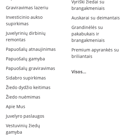
Vyriški žiedai su
Graviravimas lazeriu
brangakmeniais
Investicinio aukso
Auskarai su deimantais
supirkimas
Grandinėlės su
Juvelyrinių dirbinių
pakabukais ir
remontas
brangakmeniais
Papuošalų atnaujinimas
Premium apyrankės su
briliantais
Papuošalų gamyba
Papuošalų graviravimas
Visos...
Sidabro supirkimas
Žiedo dydžio keitimas
Žiedo nuėmimas
Apie Mus
Juvelyro paslaugos
Vestuvinių žiedų
gamyba