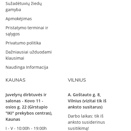
Sužadėtuvių žiedų
gamyba
Apmokėjimas
Pristatymo terminai ir
sąlygos
Privatumo politika
Dažniausiai užduodami
klausimai
Naudinga Informacija
KAUNAS
VILNIUS
Juvelyrų dirbtuvės ir
A. Goštauto g. 8,
salonas - Kovo 11 -
Vilnius (vizitai tik iš
osios g. 22 (Girstupio
anksto susitarus)
"IKI" prekybos centras),
Darbo laikas: tik iš
Kaunas
anksto susiderinus
I - V - 10:00h - 19:00h
susitikimą!