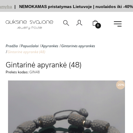
amyba
|
NEMOKAMAS pristatymas Lietuvoje
|
nuolaidos iki -40%
0
Pradžia
Papuošalai
Apyrankės
Gintarinės apyrankės
Gintarinė apyrankė (48)
Gintarinė apyrankė (48)
Prekės kodas:
GIN48
-20%