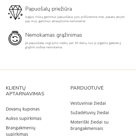
Papuošalų priežiūra
Įsigijus mūsų gamintus papuošalus juos prižiūrėsime mes, pakaks atvykti
pas mus, gaminius atnaujinsime nemokamai
Nemokamas grąžinimas
Jei papuošalas visgi Jums netiko, per 30 dienų nuo jo įsigijimo galėsite jį
grąžinti visiškai nemokamai.
KLIENTŲ
PARDUOTUVĖ
APTARNAVIMAS
Vestuviniai žiedai
Dovanų kuponas
Sužadėtuvių žiedai
Aukso supirkimas
Moteriški žiedai su
Brangakmenių
brangakmeniais
supirkimas