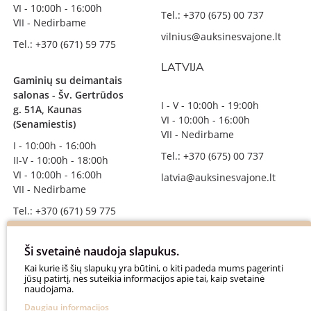
VI - 10:00h - 16:00h
Tel.: +370 (675) 00 737
VII - Nedirbame
vilnius@auksinesvajone.lt
Tel.: +370 (671) 59 775
LATVIJA
Gaminių su deimantais
salonas - Šv. Gertrūdos
I - V - 10:00h - 19:00h
g. 51A, Kaunas
VI - 10:00h - 16:00h
(Senamiestis)
VII - Nedirbame
I - 10:00h - 16:00h
Tel.: +370 (675) 00 737
II-V - 10:00h - 18:00h
VI - 10:00h - 16:00h
latvia@auksinesvajone.lt
VII - Nedirbame
Tel.: +370 (671) 59 775
info@auksinesvajone.lt
Ši svetainė naudoja slapukus.
SEKITE MUS
Kai kurie iš šių slapukų yra būtini, o kiti padeda mums pagerinti
jūsų patirtį, nes suteikia informacijos apie tai, kaip svetainė
naudojama.
auksinesvajone
Daugiau informacijos