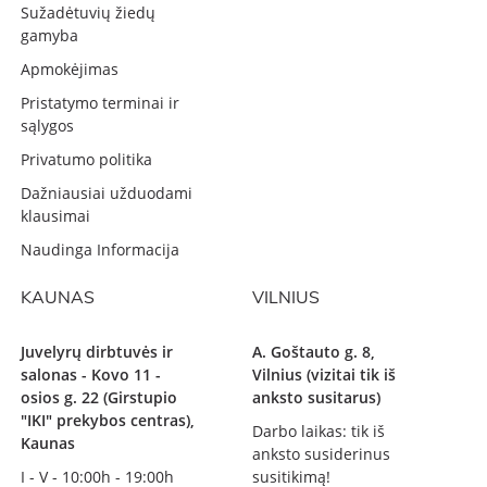
Sužadėtuvių žiedų
gamyba
Apmokėjimas
Pristatymo terminai ir
sąlygos
Privatumo politika
Dažniausiai užduodami
klausimai
Naudinga Informacija
KAUNAS
VILNIUS
Juvelyrų dirbtuvės ir
A. Goštauto g. 8,
salonas - Kovo 11 -
Vilnius (vizitai tik iš
osios g. 22 (Girstupio
anksto susitarus)
"IKI" prekybos centras),
Darbo laikas: tik iš
Kaunas
anksto susiderinus
I - V - 10:00h - 19:00h
susitikimą!