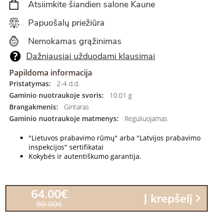
Atsiimkite šiandien salone Kaune
Papuošalų priežiūra
Nemokamas grąžinimas
Dažniausiai užduodami klausimai
Papildoma informacija
Pristatymas:
2-4 d.d.
Gaminio nuotraukoje svoris:
10.01 g
Brangakmenis:
Gintaras
Gaminio nuotraukoje matmenys:
Reguliuojamas
"Lietuvos prabavimo rūmų" arba "Latvijos prabavimo
inspekcijos" sertifikatai
Kokybės ir autentiškumo garantija.
64.00€
Į krepšelį
80.00€