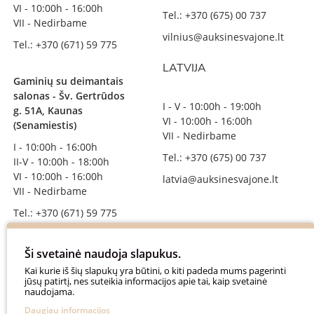
VI - 10:00h - 16:00h
Tel.: +370 (675) 00 737
VII - Nedirbame
vilnius@auksinesvajone.lt
Tel.: +370 (671) 59 775
LATVIJA
Gaminių su deimantais
salonas - Šv. Gertrūdos
I - V - 10:00h - 19:00h
g. 51A, Kaunas
VI - 10:00h - 16:00h
(Senamiestis)
VII - Nedirbame
I - 10:00h - 16:00h
Tel.: +370 (675) 00 737
II-V - 10:00h - 18:00h
VI - 10:00h - 16:00h
latvia@auksinesvajone.lt
VII - Nedirbame
Tel.: +370 (671) 59 775
info@auksinesvajone.lt
Ši svetainė naudoja slapukus.
SEKITE MUS
Kai kurie iš šių slapukų yra būtini, o kiti padeda mums pagerinti
jūsų patirtį, nes suteikia informacijos apie tai, kaip svetainė
naudojama.
auksinesvajone
Daugiau informacijos