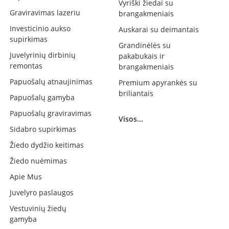
Vyriški žiedai su
Graviravimas lazeriu
brangakmeniais
Investicinio aukso
Auskarai su deimantais
supirkimas
Grandinėlės su
Juvelyrinių dirbinių
pakabukais ir
remontas
brangakmeniais
Papuošalų atnaujinimas
Premium apyrankės su
briliantais
Papuošalų gamyba
Papuošalų graviravimas
Visos...
Sidabro supirkimas
Žiedo dydžio keitimas
Žiedo nuėmimas
Apie Mus
Juvelyro paslaugos
Vestuvinių žiedų
gamyba