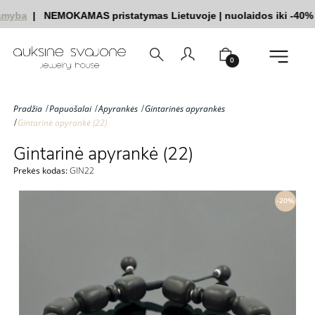
myba
|
NEMOKAMAS pristatymas Lietuvoje
|
nuolaidos iki -40%
0
Pradžia
Papuošalai
Apyrankės
Gintarinės apyrankės
Gintarinė apyrankė (22)
Gintarinė apyrankė (22)
Prekės kodas:
GIN22
-20%