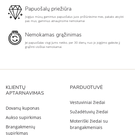
Papuošalų priežiūra
Įsigijus mūsų gamintus papuošalus juos prižiūrėsime mes, pakaks atvykti
pas mus, gaminius atnaujinsime nemokamai
Nemokamas grąžinimas
Jei papuošalas visgi Jums netiko, per 30 dienų nuo jo įsigijimo galėsite jį
grąžinti visiškai nemokamai.
KLIENTŲ
PARDUOTUVĖ
APTARNAVIMAS
Vestuviniai žiedai
Dovanų kuponas
Sužadėtuvių žiedai
Aukso supirkimas
Moteriški žiedai su
Brangakmenių
brangakmeniais
supirkimas