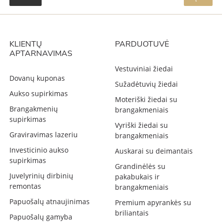
KLIENTŲ
PARDUOTUVĖ
APTARNAVIMAS
Vestuviniai žiedai
Dovanų kuponas
Sužadėtuvių žiedai
Aukso supirkimas
Moteriški žiedai su
Brangakmenių
brangakmeniais
supirkimas
Vyriški žiedai su
Graviravimas lazeriu
brangakmeniais
Investicinio aukso
Auskarai su deimantais
supirkimas
Grandinėlės su
Juvelyrinių dirbinių
pakabukais ir
remontas
brangakmeniais
Papuošalų atnaujinimas
Premium apyrankės su
briliantais
Papuošalų gamyba