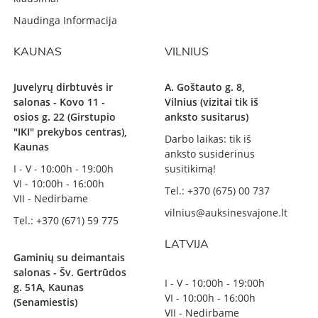
Naudinga Informacija
KAUNAS
VILNIUS
Juvelyrų dirbtuvės ir
A. Goštauto g. 8,
salonas - Kovo 11 -
Vilnius (vizitai tik iš
osios g. 22 (Girstupio
anksto susitarus)
"IKI" prekybos centras),
Darbo laikas: tik iš
Kaunas
anksto susiderinus
I - V - 10:00h - 19:00h
susitikimą!
VI - 10:00h - 16:00h
Tel.: +370 (675) 00 737
VII - Nedirbame
vilnius@auksinesvajone.lt
Tel.: +370 (671) 59 775
LATVIJA
Gaminių su deimantais
salonas - Šv. Gertrūdos
I - V - 10:00h - 19:00h
g. 51A, Kaunas
VI - 10:00h - 16:00h
(Senamiestis)
VII - Nedirbame