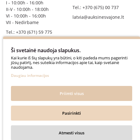
I - 10:00h - 16:00h
Tel.: +370 (675) 00 737
II-V - 10:00h - 18:00h
VI - 10:00h - 16:00h
latvia@auksinesvajone.lt
VII - Nedirbame
Tel.: +370 (671) 59 775
info@auksinesvajone.lt
Ši svetainė naudoja slapukus.
SEKITE MUS
Kai kurie iš šių slapukų yra būtini, o kiti padeda mums pagerinti
jūsų patirtį, nes suteikia informacijos apie tai, kaip svetainė
naudojama.
auksinesvajone
Daugiau informacijos
auksine_svajone
@auksinesvajone3600
Priimti visus
@auksine_svajone
Pasirinkti
Auksinė Svajonė © 2018. All rights reserved.
Atmesti visus