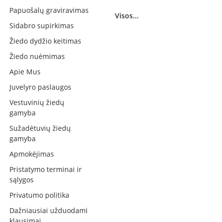
Papuošalų graviravimas
Visos...
Sidabro supirkimas
Žiedo dydžio keitimas
Žiedo nuėmimas
Apie Mus
Juvelyro paslaugos
Vestuvinių žiedų
gamyba
Sužadėtuvių žiedų
gamyba
Apmokėjimas
Pristatymo terminai ir
sąlygos
Privatumo politika
Dažniausiai užduodami
klausimai