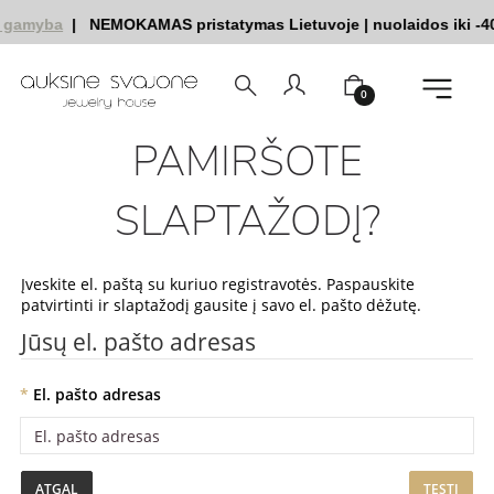
ų gamyba
|
NEMOKAMAS pristatymas Lietuvoje
|
nuolaidos iki -
Pradžia
Paskyra
Pamiršote slaptažodį
0
PAMIRŠOTE
SLAPTAŽODĮ?
Įveskite el. paštą su kuriuo registravotės. Paspauskite
patvirtinti ir slaptažodį gausite į savo el. pašto dėžutę.
Jūsų el. pašto adresas
El. pašto adresas
ATGAL