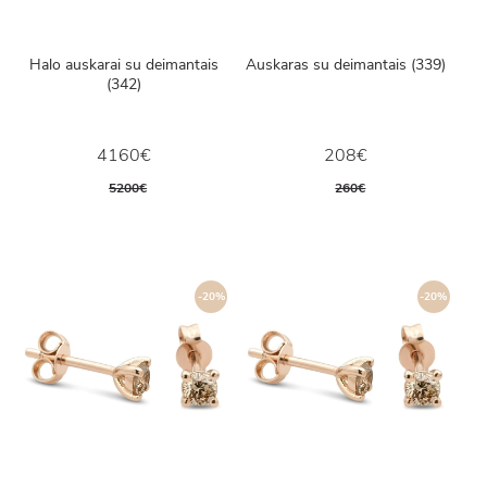
Halo auskarai su deimantais
Auskaras su deimantais (339)
(342)
4160€
208€
5200€
260€
-20%
-20%