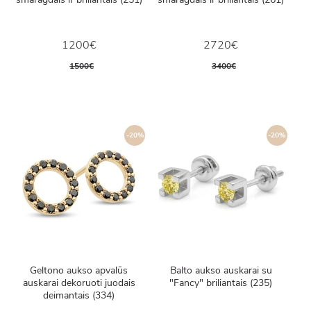
1200€
2720€
1500€
3400€
-20%
-20%
Geltono aukso apvalūs
Balto aukso auskarai su
auskarai dekoruoti juodais
"Fancy" briliantais (235)
deimantais (334)