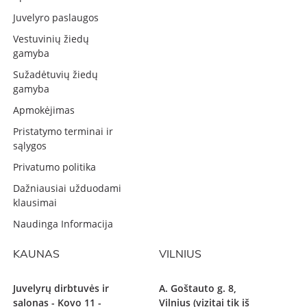
Juvelyro paslaugos
Vestuvinių žiedų
gamyba
Sužadėtuvių žiedų
gamyba
Apmokėjimas
Pristatymo terminai ir
sąlygos
Privatumo politika
Dažniausiai užduodami
klausimai
Naudinga Informacija
KAUNAS
VILNIUS
Juvelyrų dirbtuvės ir
A. Goštauto g. 8,
salonas - Kovo 11 -
Vilnius (vizitai tik iš