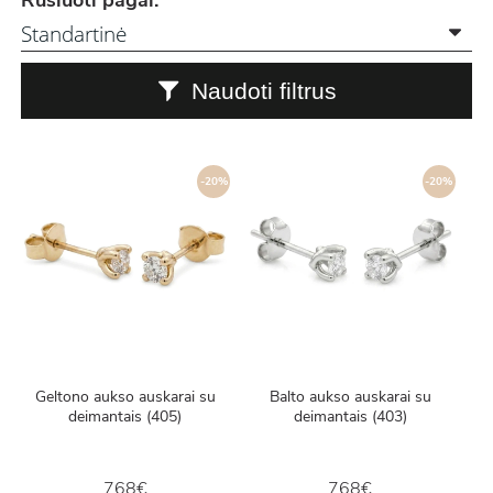
Rūšiuoti pagal:
Naudoti filtrus
-20%
-20%
Geltono aukso auskarai su
Balto aukso auskarai su
deimantais (405)
deimantais (403)
768€
768€