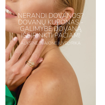
NERANDI DOVANOS?
DOVANŲ KUPONAS -
GALIMYBĖ DOVANĄ
IŠSIRINKTI PAČIAM!
AUKSINĖ SVAJONĖ JUVELYRIKA