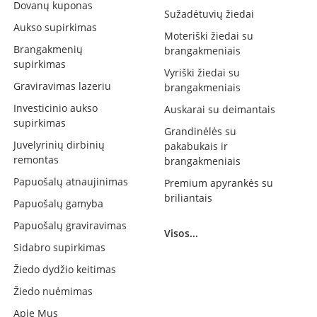
Dovanų kuponas
Sužadėtuvių žiedai
Aukso supirkimas
Moteriški žiedai su
Brangakmenių
brangakmeniais
supirkimas
Vyriški žiedai su
Graviravimas lazeriu
brangakmeniais
Investicinio aukso
Auskarai su deimantais
supirkimas
Grandinėlės su
Juvelyrinių dirbinių
pakabukais ir
remontas
brangakmeniais
Papuošalų atnaujinimas
Premium apyrankės su
briliantais
Papuošalų gamyba
Papuošalų graviravimas
Visos...
Sidabro supirkimas
Žiedo dydžio keitimas
Žiedo nuėmimas
Apie Mus