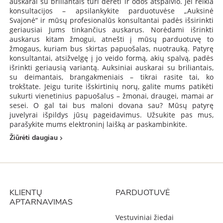
auskarai su briliantais turi derėti ir odos atspalvio. Jei reikia
konsultacijos – apsilankykite parduotuvėse „Auksinė
Svajonė“ ir mūsų profesionalūs konsultantai padės išsirinkti
geriausiai Jums tinkančius auskarus. Norėdami išrinkti
auskarus kitam žmogui, atnešti į mūsų parduotuvę to
žmogaus, kuriam bus skirtas papuošalas, nuotrauką. Patyrę
konsultantai, atsižvelgę į jo veido formą, akių spalvą, padės
išrinkti geriausią variantą. Auksiniai auskarai su briliantais,
su deimantais, brangakmeniais – tikrai rasite tai, ko
trokštate. Jeigu turite išskirtinių norų, galite mums patikėti
sukurti vienetinius papuošalus – žmonai, draugei, mamai ar
sesei. O gal tai bus maloni dovana sau? Mūsų patyrę
juvelyrai išpildys jūsų pageidavimus. Užsukite pas mus,
parašykite mums elektroninį laišką ar paskambinkite.
Žiūrėti daugiau
KLIENTŲ
PARDUOTUVĖ
APTARNAVIMAS
Vestuviniai žiedai