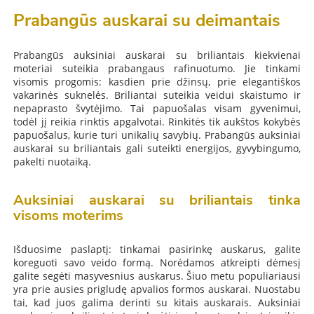
Prabangūs auskarai su deimantais
Prabangūs auksiniai auskarai su briliantais kiekvienai
moteriai suteikia prabangaus rafinuotumo. Jie tinkami
visomis progomis: kasdien prie džinsų, prie elegantiškos
vakarinės suknelės. Briliantai suteikia veidui skaistumo ir
nepaprasto švytėjimo. Tai papuošalas visam gyvenimui,
todėl jį reikia rinktis apgalvotai. Rinkitės tik aukštos kokybės
papuošalus, kurie turi unikalių savybių. Prabangūs auksiniai
auskarai su briliantais gali suteikti energijos, gyvybingumo,
pakelti nuotaiką.
Auksiniai auskarai su briliantais tinka
visoms moterims
Išduosime paslaptį: tinkamai pasirinkę auskarus, galite
koreguoti savo veido formą. Norėdamos atkreipti dėmesį
galite segėti masyvesnius auskarus. Šiuo metu populiariausi
yra prie ausies prigludę apvalios formos auskarai. Nuostabu
tai, kad juos galima derinti su kitais auskarais. Auksiniai