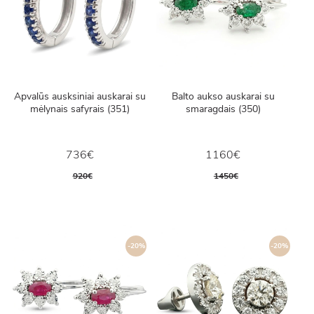
Apvalūs ausksiniai auskarai su
Balto aukso auskarai su
mėlynais safyrais (351)
smaragdais (350)
736€
1160€
920€
1450€
-20%
-20%