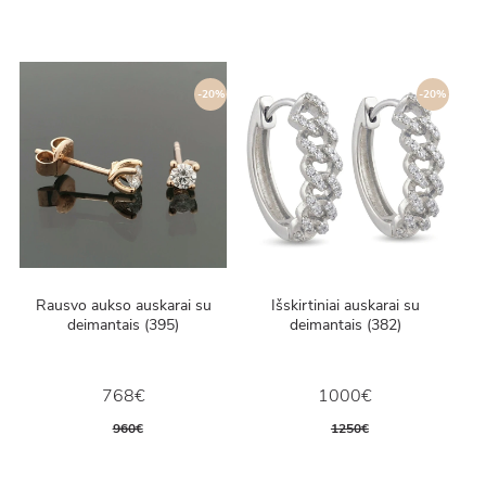
-20%
-20%
Rausvo aukso auskarai su
Išskirtiniai auskarai su
deimantais (395)
deimantais (382)
768€
1000€
960€
1250€