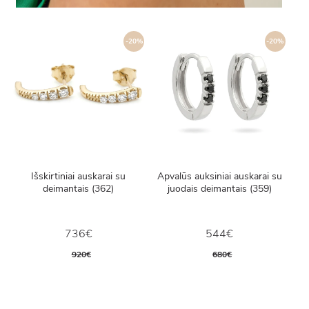
-20%
-20%
Išskirtiniai auskarai su
Apvalūs auksiniai auskarai su
deimantais (362)
juodais deimantais (359)
736€
544€
920€
680€