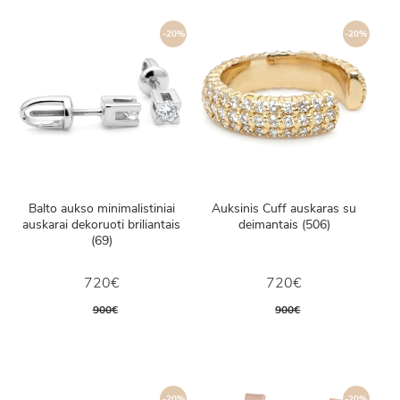
-20%
-20%
Balto aukso minimalistiniai
Auksinis Cuff auskaras su
auskarai dekoruoti briliantais
deimantais (506)
(69)
720€
720€
900€
900€
-20%
-20%