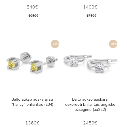
840€
1400€
1050€
1750€
-20%
-30%
Balto aukso auskarai su
Balto aukso auskarai
"Fancy" briliantais (234)
dekoruoti briliantais anglišku
užsegimu (au222)
1360€
2450€