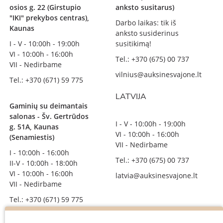
osios g. 22 (Girstupio
anksto susitarus)
"IKI" prekybos centras),
Darbo laikas: tik iš
Kaunas
anksto susiderinus
I - V - 10:00h - 19:00h
susitikimą!
VI - 10:00h - 16:00h
Tel.: +370 (675) 00 737
VII - Nedirbame
vilnius@auksinesvajone.lt
Tel.: +370 (671) 59 775
LATVIJA
Gaminių su deimantais
salonas - Šv. Gertrūdos
I - V - 10:00h - 19:00h
g. 51A, Kaunas
VI - 10:00h - 16:00h
(Senamiestis)
VII - Nedirbame
I - 10:00h - 16:00h
Tel.: +370 (675) 00 737
II-V - 10:00h - 18:00h
VI - 10:00h - 16:00h
latvia@auksinesvajone.lt
VII - Nedirbame
Tel.: +370 (671) 59 775
info@auksinesvajone.lt