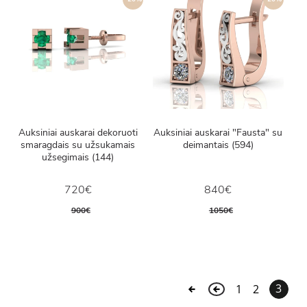
Auksiniai auskarai dekoruoti
Auksiniai auskarai "Fausta" su
smaragdais su užsukamais
deimantais (594)
užsegimais (144)
720€
840€
900€
1050€
3
1
2