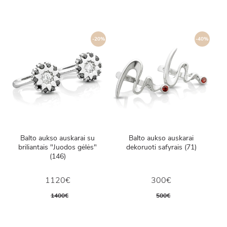
-20%
-40%
Balto aukso auskarai su
Balto aukso auskarai
briliantais "Juodos gėlės"
dekoruoti safyrais (71)
(146)
1120€
300€
1400€
500€