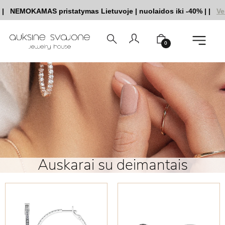
MOKAMAS pristatymas Lietuvoje
|
nuolaidos iki -40%
|
|
Vestuvi
0
Auskarai su deimantais