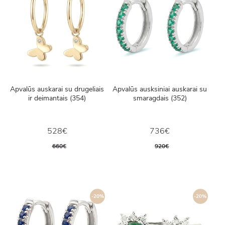
Apvalūs auskarai su drugeliais
Apvalūs ausksiniai auskarai su
ir deimantais (354)
smaragdais (352)
528€
736€
660€
920€
-20%
-20%