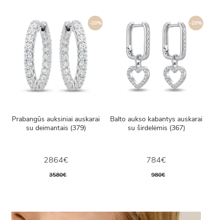
-20%
-20%
Prabangūs auksiniai auskarai
Balto aukso kabantys auskarai
su deimantais (379)
su širdelėmis (367)
2864€
784€
3580€
980€