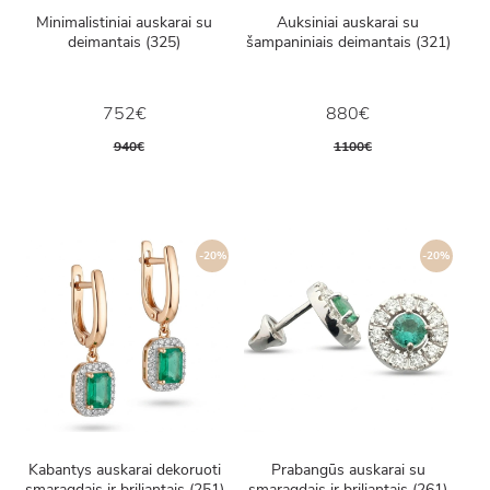
Minimalistiniai auskarai su
Auksiniai auskarai su
deimantais (325)
šampaniniais deimantais (321)
752€
880€
940€
1100€
-20%
-20%
Kabantys auskarai dekoruoti
Prabangūs auskarai su
smaragdais ir briliantais (251)
smaragdais ir briliantais (261)