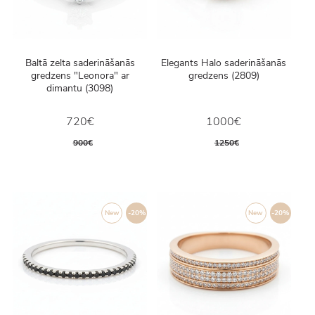
Baltā zelta saderināšanās
Elegants Halo saderināšanās
gredzens "Leonora" ar
gredzens (2809)
dimantu (3098)
720€
1000€
900€
1250€
New
-20%
New
-20%