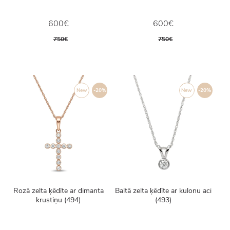
600€
600€
750€
750€
New
-20%
New
-20%
Rozā zelta ķēdīte ar dimanta
Baltā zelta ķēdīte ar kulonu aci
krustiņu (494)
(493)