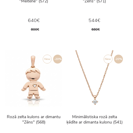
"Meitene" (572)
"Zēns" (571)
640€
544€
800€
680€
New
-20%
New
-20%
Rozā zelta kulons ar dimantu
Minimālistiska rozā zelta
"Zēns" (568)
ķēdīte ar dimanta kulonu (541)