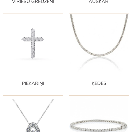
VĪRIEŠU GREDZENI
AUSKARI
PIEKARIŅI
ĶĒDES