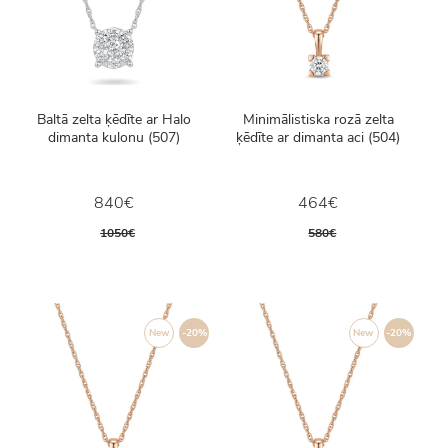
Baltā zelta ķēdīte ar Halo
Minimālistiska rozā zelta
dimanta kulonu (507)
ķēdīte ar dimanta aci (504)
840€
464€
1050€
580€
New
-20%
New
-20%