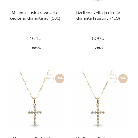
Minimālistiska rozā zelta
Dzeltenā zelta ķēdīte ar
ķēdīte ar dimanta aci (500)
dimanta krustiņu (499)
464€
600€
580€
750€
New
-20%
New
-20%