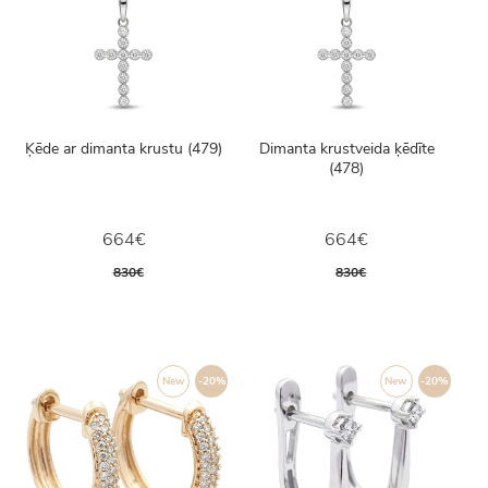
Ķēde ar dimanta krustu (479)
Dimanta krustveida ķēdīte
(478)
664€
664€
830€
830€
New
-20%
New
-20%