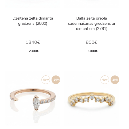
Dzeltenā zelta dimanta
Baltā zelta oreola
gredzens (2800)
saderināšanās gredzens ar
dimantiem (2781)
1840€
800€
2300€
1000€
New
-20%
New
-20%