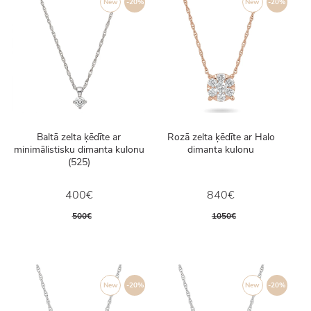
New
-20%
New
-20%
Baltā zelta ķēdīte ar
Rozā zelta ķēdīte ar Halo
minimālistisku dimanta kulonu
dimanta kulonu
(525)
400€
840€
500€
1050€
New
-20%
New
-20%