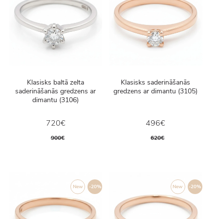
Klasisks baltā zelta
Klasisks saderināšanās
saderināšanās gredzens ar
gredzens ar dimantu (3105)
dimantu (3106)
720€
496€
900€
620€
New
-20%
New
-20%