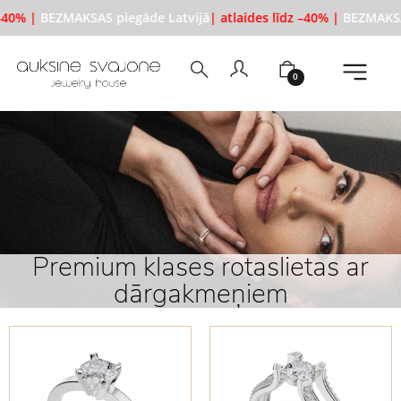
0% |
BEZMAKSAS piegāde Latvijā
| atlaides līdz –40% |
BEZMAKSAS p
0
Premium klases rotaslietas ar
dārgakmeņiem