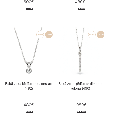
600€
480€
750€
600€
New
-20%
New
-20%
Baltā zelta ķēdīte ar kulonu aci
Baltā zelta ķēdīte ar dimanta
(492)
kulonu (490)
480€
1080€
600€
1350€