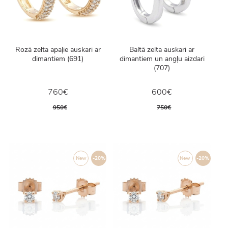
Rozā zelta apaļie auskari ar
Baltā zelta auskari ar
dimantiem (691)
dimantiem un angļu aizdari
(707)
760€
600€
950€
750€
New
-20%
New
-20%