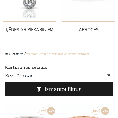
ĶĒDES AR PIEKARIŅIEM
APROCES
Premium
Premium klases rotaslietas ar dārgakmeņiem
Kārtošanas secība:
Izmantot filtrus
New
-20%
New
-20%