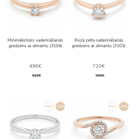
Minimālistisks saderināšanās
Rozā zelta saderināšanās
gredzens ar dimantu (3104)
gredzens ar dimantu (3103)
496€
720€
620€
900€
New
-20%
New
-20%