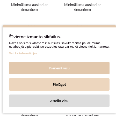
Minimālisma auskari ar
Minimālisma auskari ar
dimantiem
dimantiem
240€
240€
300€
300€
Šī vietne izmanto sīkfailus.
Dažas no šīm sīkdatnēm ir būtiskas, savukārt citas palīdz mums
uzlabot jūsu pieredzi, sniedzot ieskatu par to, kā vietne tiek izmantota.
Vairāk informācijas
New
-20%
New
-20%
Pieņemt visu
Pielāgot
Atteikt visu
Minimālisma auskari ar
Baltā zelta minimālistiski
dimantiem
auskari ar dimantiem