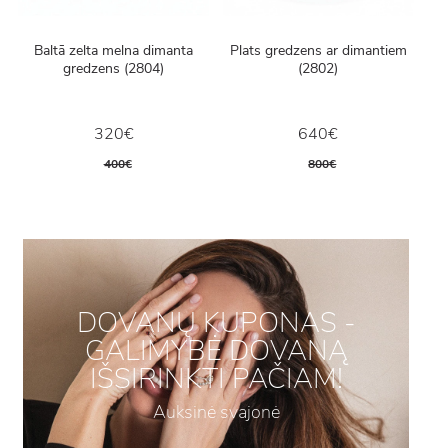
Baltā zelta melna dimanta
Plats gredzens ar dimantiem
gredzens (2804)
(2802)
320€
640€
400€
800€
DOVANŲ KUPONAS -
GALIMYBĖ DOVANĄ
IŠSIRINKTI PAČIAM!
Auksinė svajonė