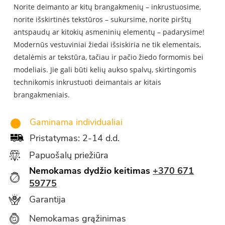
Norite deimanto ar kitų brangakmenių – inkrustuosime,
norite išskirtinės tekstūros – sukursime, norite pirštų
antspaudų ar kitokių asmeninių elementų – padarysime!
Modern
ūs vestuviniai žiedai išsiskiria ne tik elementais,
detalėmis ar tekstūra, tačiau ir pačio žiedo formomis bei
modeliais. Jie gali būti kelių aukso spalvų, skirtingomis
technikomis inkrustuoti deimantais ar kitais
brangakmeniais.
Gaminama individualiai
Pristatymas: 2-14 d.d.
Papuošalų priežiūra
Nemokamas dydžio keitimas
+370 671
59775
Garantija
Nemokamas grąžinimas