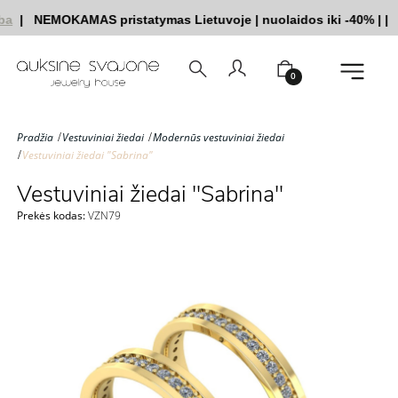
|
NEMOKAMAS pristatymas Lietuvoje
|
nuolaidos iki -40%
|
|
Ves
0
Pradžia
Vestuviniai žiedai
Modernūs vestuviniai žiedai
Vestuviniai žiedai "Sabrina"
Vestuviniai žiedai "Sabrina"
Prekės kodas:
VZN79