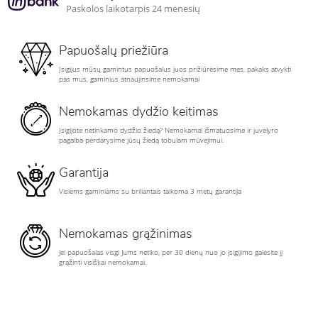
Paskolos laikotarpis 24 mėnesių
Papuošalų priežiūra
Įsigijus mūsų gamintus papuošalus juos prižiūrėsime mes, pakaks atvykti
pas mus, gaminius atnaujinsime nemokamai
Nemokamas dydžio keitimas
Įsigijote netinkamo dydžio žiedą? Nemokamai išmatuosime ir juvelyro
pagalba perdarysime jūsų žiedą tobulam mūvėjimui.
Garantija
Visiems gaminiams su briliantais taikoma 3 metų garantija
Nemokamas grąžinimas
Jei papuošalas visgi Jums netiko, per 30 dienų nuo jo įsigijimo galėsite jį
grąžinti visiškai nemokamai.