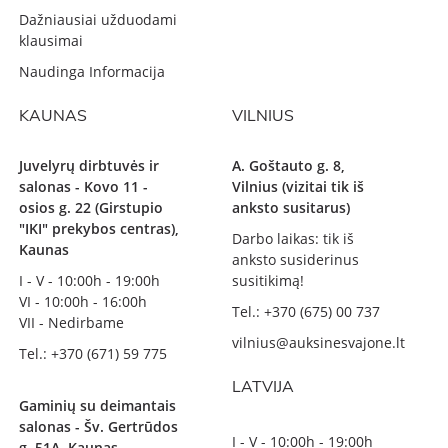
Dažniausiai užduodami
klausimai
Naudinga Informacija
KAUNAS
VILNIUS
Juvelyrų dirbtuvės ir
A. Goštauto g. 8,
salonas - Kovo 11 -
Vilnius (vizitai tik iš
osios g. 22 (Girstupio
anksto susitarus)
"IKI" prekybos centras),
Darbo laikas: tik iš
Kaunas
anksto susiderinus
I - V - 10:00h - 19:00h
susitikimą!
VI - 10:00h - 16:00h
Tel.: +370 (675) 00 737
VII - Nedirbame
vilnius@auksinesvajone.lt
Tel.: +370 (671) 59 775
LATVIJA
Gaminių su deimantais
salonas - Šv. Gertrūdos
I - V - 10:00h - 19:00h
g. 51A, Kaunas