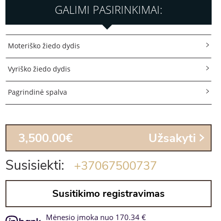
GALIMI PASIRINKIMAI:
Moteriško žiedo dydis
Vyriško žiedo dydis
Pagrindinė spalva
3,500.00€
Užsakyti
Susisiekti:
+37067500737
Susitikimo registravimas
Mėnesio įmoka nuo 170.34 €