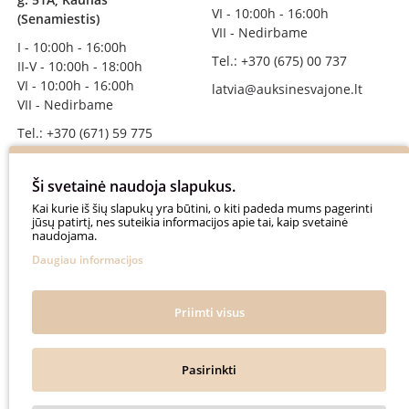
VI - 10:00h - 16:00h
(Senamiestis)
VII - Nedirbame
I - 10:00h - 16:00h
Tel.: +370 (675) 00 737
II-V - 10:00h - 18:00h
VI - 10:00h - 16:00h
latvia@auksinesvajone.lt
VII - Nedirbame
Tel.: +370 (671) 59 775
info@auksinesvajone.lt
Ši svetainė naudoja slapukus.
SEKITE MUS
Kai kurie iš šių slapukų yra būtini, o kiti padeda mums pagerinti
jūsų patirtį, nes suteikia informacijos apie tai, kaip svetainė
naudojama.
auksinesvajone
Daugiau informacijos
auksine_svajone
@auksinesvajone3600
Priimti visus
@auksine_svajone
Pasirinkti
Auksinė Svajonė © 2018. All rights reserved.