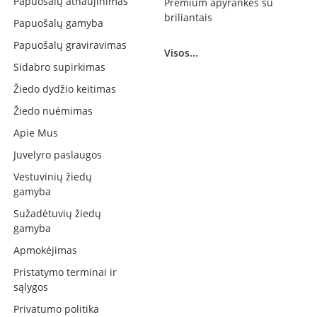
Papuošalų atnaujinimas
Premium apyrankės su
briliantais
Papuošalų gamyba
Papuošalų graviravimas
Visos...
Sidabro supirkimas
Žiedo dydžio keitimas
Žiedo nuėmimas
Apie Mus
Juvelyro paslaugos
Vestuvinių žiedų
gamyba
Sužadėtuvių žiedų
gamyba
Apmokėjimas
Pristatymo terminai ir
sąlygos
Privatumo politika