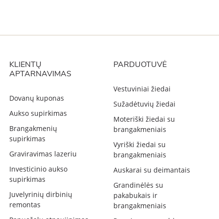
KLIENTŲ
PARDUOTUVĖ
APTARNAVIMAS
Vestuviniai žiedai
Dovanų kuponas
Sužadėtuvių žiedai
Aukso supirkimas
Moteriški žiedai su
Brangakmenių
brangakmeniais
supirkimas
Vyriški žiedai su
Graviravimas lazeriu
brangakmeniais
Investicinio aukso
Auskarai su deimantais
supirkimas
Grandinėlės su
Juvelyrinių dirbinių
pakabukais ir
remontas
brangakmeniais