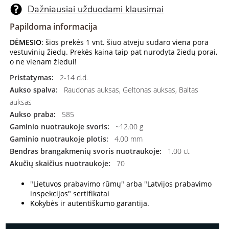
Dažniausiai užduodami klausimai
Papildoma informacija
DĖMESIO
: šios prekės 1 vnt. šiuo atveju sudaro viena pora
vestuvinių žiedų. Prekės kaina taip pat nurodyta žiedų porai,
o ne vienam žiedui!
Pristatymas:
2-14 d.d.
Aukso spalva:
Raudonas auksas, Geltonas auksas, Baltas
auksas
Aukso praba:
585
Gaminio nuotraukoje svoris:
~12.00 g
Gaminio nuotraukoje plotis:
4.00 mm
Bendras brangakmenių svoris nuotraukoje:
1.00 ct
Akučių skaičius nuotraukoje:
70
"Lietuvos prabavimo rūmų" arba "Latvijos prabavimo
inspekcijos" sertifikatai
Kokybės ir autentiškumo garantija.