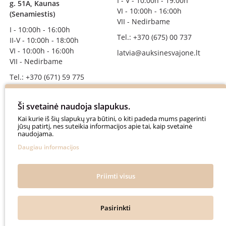
I - V - 10:00h - 19:00h
g. 51A, Kaunas
VI - 10:00h - 16:00h
(Senamiestis)
VII - Nedirbame
I - 10:00h - 16:00h
Tel.: +370 (675) 00 737
II-V - 10:00h - 18:00h
VI - 10:00h - 16:00h
latvia@auksinesvajone.lt
VII - Nedirbame
Tel.: +370 (671) 59 775
info@auksinesvajone.lt
Ši svetainė naudoja slapukus.
SEKITE MUS
Kai kurie iš šių slapukų yra būtini, o kiti padeda mums pagerinti
jūsų patirtį, nes suteikia informacijos apie tai, kaip svetainė
naudojama.
auksinesvajone
Daugiau informacijos
auksine_svajone
@auksinesvajone3600
Priimti visus
@auksine_svajone
Pasirinkti
Auksinė Svajonė © 2018. All rights reserved.