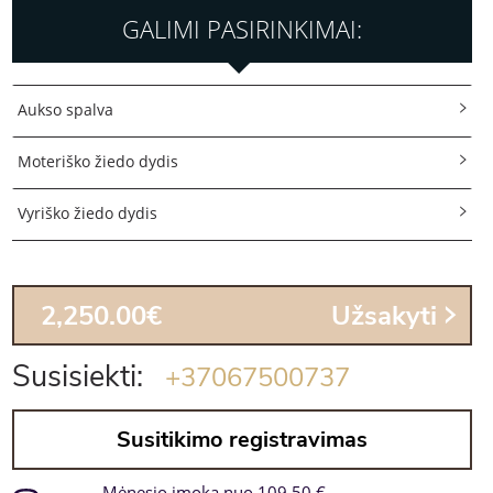
GALIMI PASIRINKIMAI:
Aukso spalva
Moteriško žiedo dydis
Vyriško žiedo dydis
2,250.00€
Užsakyti
Susisiekti:
+37067500737
Susitikimo registravimas
Mėnesio įmoka nuo 109.50 €