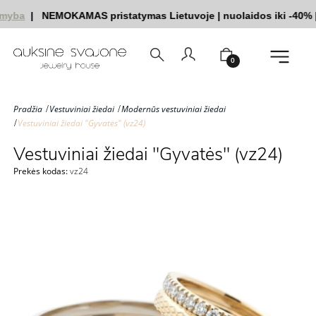
myba
|
NEMOKAMAS pristatymas Lietuvoje
|
nuolaidos iki -40%
|
|
0
Pradžia
Vestuviniai žiedai
Modernūs vestuviniai žiedai
Vestuviniai žiedai "Gyvatės" (vz24)
Vestuviniai žiedai "Gyvatės" (vz24)
Prekės kodas:
vz24