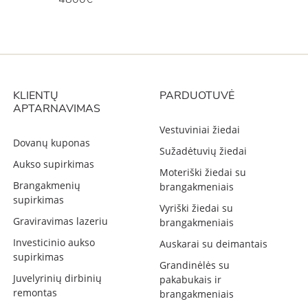
KLIENTŲ
PARDUOTUVĖ
APTARNAVIMAS
Vestuviniai žiedai
Dovanų kuponas
Sužadėtuvių žiedai
Aukso supirkimas
Moteriški žiedai su
Brangakmenių
brangakmeniais
supirkimas
Vyriški žiedai su
Graviravimas lazeriu
brangakmeniais
Investicinio aukso
Auskarai su deimantais
supirkimas
Grandinėlės su
Juvelyrinių dirbinių
pakabukais ir
remontas
brangakmeniais