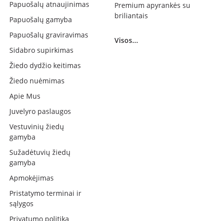
Papuošalų atnaujinimas
Premium apyrankės su
briliantais
Papuošalų gamyba
Papuošalų graviravimas
Visos...
Sidabro supirkimas
Žiedo dydžio keitimas
Žiedo nuėmimas
Apie Mus
Juvelyro paslaugos
Vestuvinių žiedų
gamyba
Sužadėtuvių žiedų
gamyba
Apmokėjimas
Pristatymo terminai ir
sąlygos
Privatumo politika