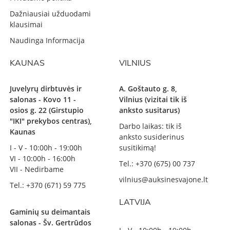
Dažniausiai užduodami
klausimai
Naudinga Informacija
KAUNAS
VILNIUS
Juvelyrų dirbtuvės ir
A. Goštauto g. 8,
salonas - Kovo 11 -
Vilnius (vizitai tik iš
osios g. 22 (Girstupio
anksto susitarus)
"IKI" prekybos centras),
Darbo laikas: tik iš
Kaunas
anksto susiderinus
I - V - 10:00h - 19:00h
susitikimą!
VI - 10:00h - 16:00h
Tel.: +370 (675) 00 737
VII - Nedirbame
vilnius@auksinesvajone.lt
Tel.: +370 (671) 59 775
LATVIJA
Gaminių su deimantais
salonas - Šv. Gertrūdos