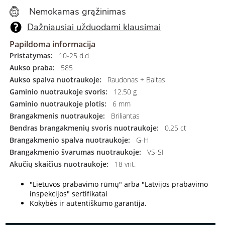
Nemokamas grąžinimas
Dažniausiai užduodami klausimai
Papildoma informacija
Pristatymas:
10-25 d.d
Aukso praba:
585
Aukso spalva nuotraukoje:
Raudonas + Baltas
Gaminio nuotraukoje svoris:
12.50 g
Gaminio nuotraukoje plotis:
6 mm
Brangakmenis nuotraukoje:
Briliantas
Bendras brangakmenių svoris nuotraukoje:
0.25 ct
Brangakmenio spalva nuotraukoje:
G-H
Brangakmenio švarumas nuotraukoje:
VS-SI
Akučių skaičius nuotraukoje:
18 vnt.
"Lietuvos prabavimo rūmų" arba "Latvijos prabavimo
inspekcijos" sertifikatai
Kokybės ir autentiškumo garantija.