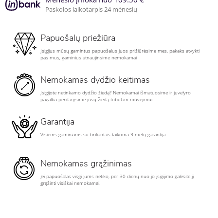
Paskolos laikotarpis 24 mėnesių
Papuošalų priežiūra
Įsigijus mūsų gamintus papuošalus juos prižiūrėsime mes, pakaks atvykti
pas mus, gaminius atnaujinsime nemokamai
Nemokamas dydžio keitimas
Įsigijote netinkamo dydžio žiedą? Nemokamai išmatuosime ir juvelyro
pagalba perdarysime jūsų žiedą tobulam mūvėjimui.
Garantija
Visiems gaminiams su briliantais taikoma 3 metų garantija
Nemokamas grąžinimas
Jei papuošalas visgi Jums netiko, per 30 dienų nuo jo įsigijimo galėsite jį
grąžinti visiškai nemokamai.