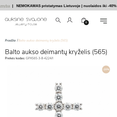
myba
|
NEMOKAMAS pristatymas Lietuvoje
|
nuolaidos iki -40%
0
Pradžia
Balto aukso deimantų kryželis (565)
Balto aukso deimantų kryželis (565)
Prekės kodas:
GPA565-3-8-4224/l
-20%