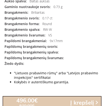
Aukso spalva:
Baltas auksas
Gaminio nuotraukoje svoris:
0.73 g
Brangakmenis:
Briliantas
Brangakmenio svoris:
0.17 ct
Brangakmenio forma:
Round
Brangakmenio spalva:
RW-W
Brangakmenio švarumas:
VS
Papildomi brangakmeniai:
9x17mm
Papildomų brangakmenių svoris:
Papildomų brangakmenių spalva:
Papildomų brangakmenių švarumas:
Žiedo dydis:
"Lietuvos prabavimo rūmų" arba "Latvijos prabavimo
inspekcijos" sertifikatai
Kokybės ir autentiškumo garantija.
496.00€
Į krepšelį
620.00€