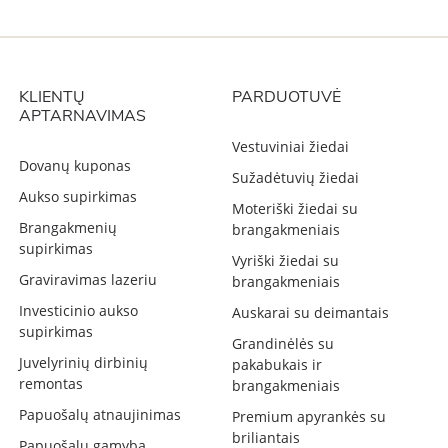
KLIENTŲ
PARDUOTUVĖ
APTARNAVIMAS
Vestuviniai žiedai
Dovanų kuponas
Sužadėtuvių žiedai
Aukso supirkimas
Moteriški žiedai su
Brangakmenių
brangakmeniais
supirkimas
Vyriški žiedai su
Graviravimas lazeriu
brangakmeniais
Investicinio aukso
Auskarai su deimantais
supirkimas
Grandinėlės su
Juvelyrinių dirbinių
pakabukais ir
remontas
brangakmeniais
Papuošalų atnaujinimas
Premium apyrankės su
briliantais
Papuošalų gamyba