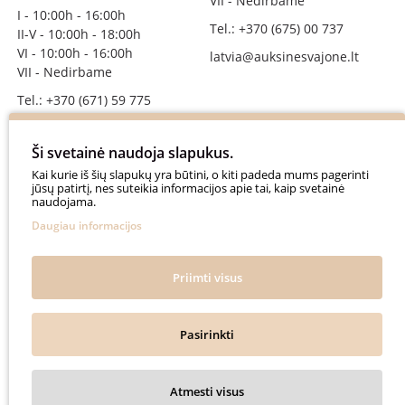
VII - Nedirbame
I - 10:00h - 16:00h
Tel.: +370 (675) 00 737
II-V - 10:00h - 18:00h
VI - 10:00h - 16:00h
latvia@auksinesvajone.lt
VII - Nedirbame
Tel.: +370 (671) 59 775
info@auksinesvajone.lt
Ši svetainė naudoja slapukus.
SEKITE MUS
Kai kurie iš šių slapukų yra būtini, o kiti padeda mums pagerinti
jūsų patirtį, nes suteikia informacijos apie tai, kaip svetainė
naudojama.
auksinesvajone
Daugiau informacijos
auksine_svajone
@auksinesvajone3600
Priimti visus
@auksine_svajone
Pasirinkti
Auksinė Svajonė © 2018. All rights reserved.
Atmesti visus