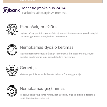
Mėnesio įmoka nuo 24.14 €
Paskolos laikotarpis 24 mėnesių
Papuošalų priežiūra
Įsigijus mūsų gamintus papuošalus juos prižiūrėsime mes, pakaks atvykti
pas mus, gaminius atnaujinsime nemokamai
Nemokamas dydžio keitimas
Įsigijote netinkamo dydžio žiedą? Nemokamai išmatuosime ir juvelyro
pagalba perdarysime jūsų žiedą tobulam mūvėjimui.
Garantija
Visiems gaminiams su briliantais taikoma 3 metų garantija
Nemokamas grąžinimas
Jei papuošalas visgi Jums netiko, per 30 dienų nuo jo įsigijimo galėsite jį
grąžinti visiškai nemokamai.