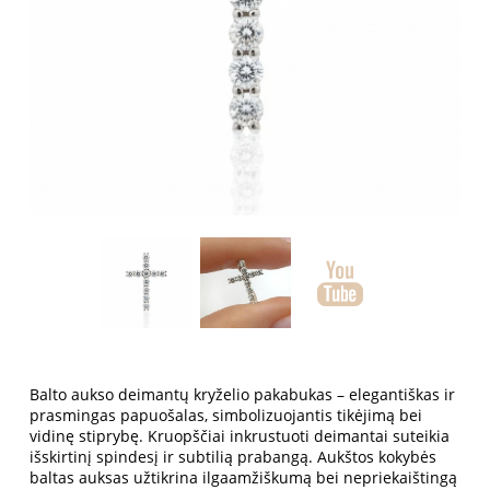
Balto aukso deimantų kryželio pakabukas – elegantiškas ir
prasmingas papuošalas, simbolizuojantis tikėjimą bei
vidinę stiprybę. Kruopščiai inkrustuoti deimantai suteikia
išskirtinį spindesį ir subtilią prabangą. Aukštos kokybės
baltas auksas užtikrina ilgaamžiškumą bei nepriekaištingą