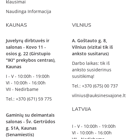
klausimai
Naudinga Informacija
KAUNAS
VILNIUS
Juvelyrų dirbtuvės ir
A. Goštauto g. 8,
salonas - Kovo 11 -
Vilnius (vizitai tik iš
osios g. 22 (Girstupio
anksto susitarus)
"IKI" prekybos centras),
Darbo laikas: tik iš
Kaunas
anksto susiderinus
I - V - 10:00h - 19:00h
susitikimą!
VI - 10:00h - 16:00h
Tel.: +370 (675) 00 737
VII - Nedirbame
vilnius@auksinesvajone.lt
Tel.: +370 (671) 59 775
LATVIJA
Gaminių su deimantais
salonas - Šv. Gertrūdos
I - V - 10:00h - 19:00h
g. 51A, Kaunas
VI - 10:00h - 16:00h
(Senamiestis)