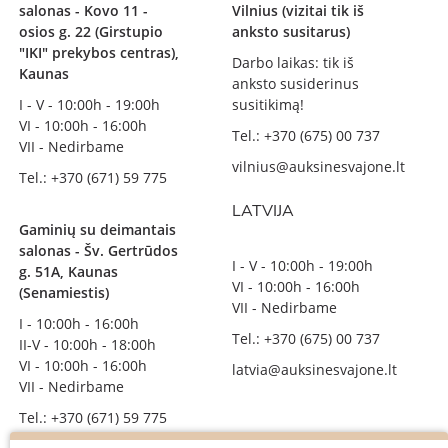
salonas - Kovo 11 -
Vilnius (vizitai tik iš
osios g. 22 (Girstupio
anksto susitarus)
"IKI" prekybos centras),
Darbo laikas: tik iš
Kaunas
anksto susiderinus
I - V - 10:00h - 19:00h
susitikimą!
VI - 10:00h - 16:00h
Tel.: +370 (675) 00 737
VII - Nedirbame
vilnius@auksinesvajone.lt
Tel.: +370 (671) 59 775
LATVIJA
Gaminių su deimantais
salonas - Šv. Gertrūdos
I - V - 10:00h - 19:00h
g. 51A, Kaunas
VI - 10:00h - 16:00h
(Senamiestis)
VII - Nedirbame
I - 10:00h - 16:00h
Tel.: +370 (675) 00 737
II-V - 10:00h - 18:00h
VI - 10:00h - 16:00h
latvia@auksinesvajone.lt
VII - Nedirbame
Tel.: +370 (671) 59 775