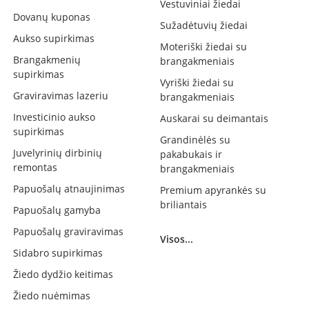
Vestuviniai žiedai
Dovanų kuponas
Sužadėtuvių žiedai
Aukso supirkimas
Moteriški žiedai su
Brangakmenių
brangakmeniais
supirkimas
Vyriški žiedai su
Graviravimas lazeriu
brangakmeniais
Investicinio aukso
Auskarai su deimantais
supirkimas
Grandinėlės su
Juvelyrinių dirbinių
pakabukais ir
remontas
brangakmeniais
Papuošalų atnaujinimas
Premium apyrankės su
briliantais
Papuošalų gamyba
Papuošalų graviravimas
Visos...
Sidabro supirkimas
Žiedo dydžio keitimas
Žiedo nuėmimas