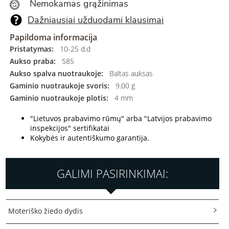
Nemokamas grąžinimas
Dažniausiai užduodami klausimai
Papildoma informacija
Pristatymas:
10-25 d.d
Aukso praba:
585
Aukso spalva nuotraukoje:
Baltas auksas
Gaminio nuotraukoje svoris:
9.00 g
Gaminio nuotraukoje plotis:
4 mm
"Lietuvos prabavimo rūmų" arba "Latvijos prabavimo
inspekcijos" sertifikatai
Kokybės ir autentiškumo garantija.
GALIMI PASIRINKIMAI:
Moteriško žiedo dydis