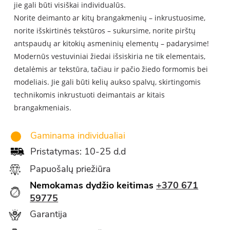
jie gali būti visiškai individualūs.
Norite deimanto ar kitų brangakmenių – inkrustuosime,
norite išskirtinės tekstūros – sukursime, norite pirštų
antspaudų ar kitokių asmeninių elementų – padarysime!
Modern
ūs vestuviniai žiedai išsiskiria ne tik elementais,
detalėmis ar tekstūra, tačiau ir pačio žiedo formomis bei
modeliais. Jie gali būti kelių aukso spalvų, skirtingomis
technikomis inkrustuoti deimantais ar kitais
brangakmeniais.
Gaminama individualiai
Pristatymas: 10-25 d.d
Papuošalų priežiūra
Nemokamas dydžio keitimas
+370 671
59775
Garantija