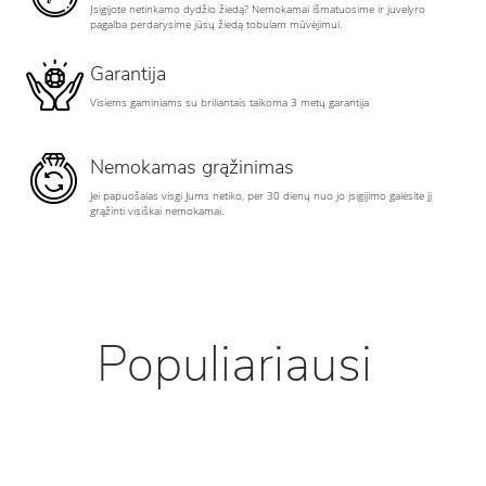
Įsigijote netinkamo dydžio žiedą? Nemokamai išmatuosime ir juvelyro
pagalba perdarysime jūsų žiedą tobulam mūvėjimui.
Garantija
Visiems gaminiams su briliantais taikoma 3 metų garantija
Nemokamas grąžinimas
Jei papuošalas visgi Jums netiko, per 30 dienų nuo jo įsigijimo galėsite jį
grąžinti visiškai nemokamai.
Populiariausi