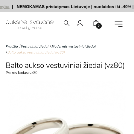
yba
|
NEMOKAMAS pristatymas Lietuvoje
|
nuolaidos iki -40%
|
|
0
Pradžia
Vestuviniai žiedai
Modernūs vestuviniai žiedai
Balto aukso vestuviniai žiedai (vz80)
Balto aukso vestuviniai žiedai (vz80)
Prekės kodas:
vz80