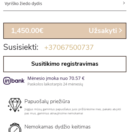
Vyriško žiedo dydis
1,450.00€
Užsakyti
Susisiekti:
+37067500737
Susitikimo registravimas
Mėnesio įmoka nuo 70.57 €
Paskolos laikotarpis 24 mėnesių
Papuošalų priežiūra
Įsigijus mūsų gamintus papuošalus juos prižiūrėsime mes, pakaks atvykti
pas mus, gaminius atnaujinsime nemokamai
Nemokamas dydžio keitimas