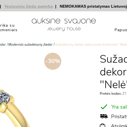
stuvinių žiedų gamyba
|
NEMOKAMAS pristatymas Lietuvoje
|
n
yrika su
kmeniais
Papuo
edai
Modernūs sužadėtuvių žiedai
Sužadėtuvių žiedas dekoruotas briliantais "Nelė
Sužad
-30%
dekor
"Nelė
Prekės kodas:
Z1
Yra sa
Pristat
Atsiimk