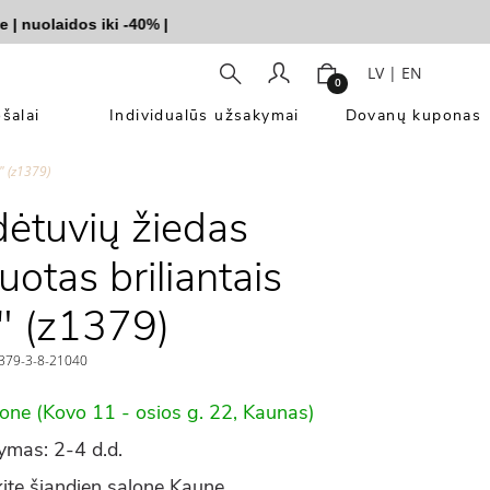
uolaidos iki -40%
|
LV
|
EN
0
šalai
Individualūs užsakymai
Dovanų kuponas
" (z1379)
ėtuvių žiedas
uotas briliantais
" (z1379)
379-3-8-21040
lone (Kovo 11 - osios g. 22, Kaunas)
ymas: 2-4 d.d.
ite šiandien salone Kaune