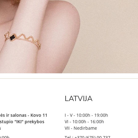
LATVIJA
ės ir salonas - Kovo 11
I - V - 10:00h - 19:00h
irstupio "IKI" prekybos
VI - 10:00h - 16:00h
s
VII - Nedirbame
19:00h
Tel.: +370 (675) 00 737