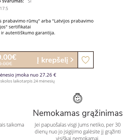
 švarumas:
SI
17.5
os prabavimo rūmų" arba "Latvijos prabavimo
os" sertifikatai
ir autentiškumo garantija.
0.00€
Į krepšelį
0.00€
ėnesio įmoka nuo 27.26 €
skolos laikotarpis 24 mėnesių
Nemokamas grąžinimas
ais taikoma
Jei papuošalas visgi Jums netiko, per 30
dienų nuo jo įsigijimo galėsite jį grąžinti
visiškai nemokamai.