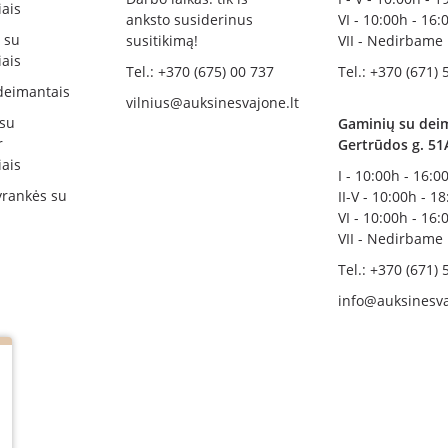
ais
anksto susiderinus
VI - 10:00h - 16:
i su
susitikimą!
VII - Nedirbame
ais
Tel.: +370 (675) 00 737
Tel.: +370 (671) 
deimantais
vilnius@auksinesvajone.lt
 su
Gaminių su deim
r
Gertrūdos g. 51
ais
I - 10:00h - 16:0
rankės su
II-V - 10:00h - 1
VI - 10:00h - 16:
VII - Nedirbame
Tel.: +370 (671) 
info@auksinesva