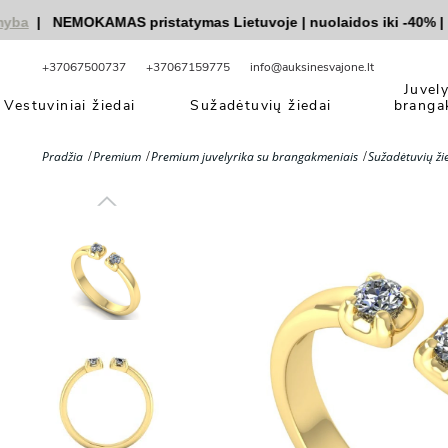
|
NEMOKAMAS pristatymas Lietuvoje
|
nuolaidos iki -40%
|
|
Ve
+37067500737
+37067159775
info@auksinesvajone.lt
Juvel
Vestuviniai žiedai
Sužadėtuvių žiedai
branga
Pradžia
Premium
Premium juvelyrika su brangakmeniais
Sužadėtuvių ži