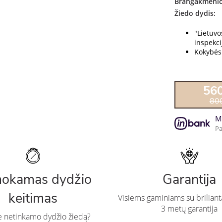
Brangakmenio
Žiedo dydis:
"Lietuv
inspekcij
Kokybės 
56
80
M
Pa
okamas dydžio
Garantija
keitimas
Visiems gaminiams su briliant
3 metų garantija
te netinkamo dydžio žiedą?