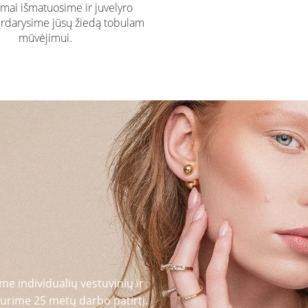
ai išmatuosime ir juvelyro
rdarysime jūsų žiedą tobulam
mūvėjimui.
me individualių vestuvinių ir
urime 25 metų darbo patirtį.