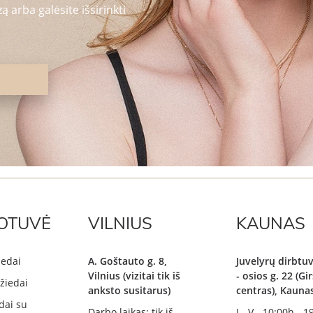
 arba galėsite išsirinkti
OTUVĖ
VILNIUS
KAUNAS
iedai
A. Goštauto g. 8,
Juvelyrų dirbtuv
Vilnius (vizitai tik iš
- osios g. 22 (G
žiedai
anksto susitarus)
centras), Kauna
dai su
Darbo laikas: tik iš
I - V - 10:00h - 