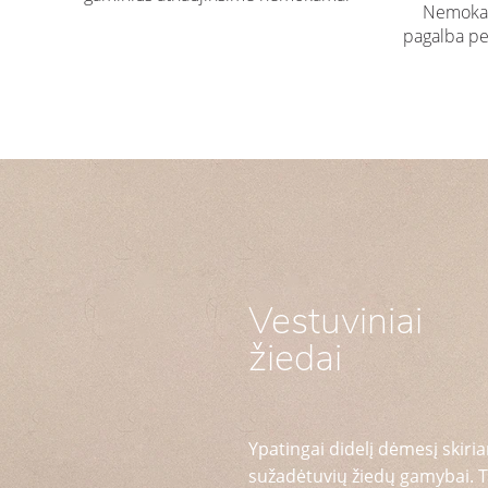
Nemokam
pagalba pe
Vestuviniai
žiedai
Ypatingai didelį dėmesį skiria
sužadėtuvių žiedų gamybai. T