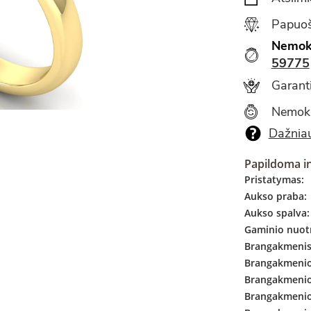
Papuoš
Nemok
59775
Garanti
Nemok
Dažniau
Papildoma i
Pristatymas:
Aukso praba:
Aukso spalva:
Gaminio nuotr
Brangakmenis
Brangakmenio 
Brangakmenio
Brangakmenio