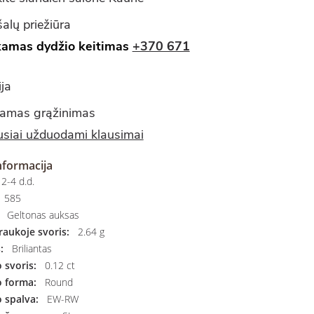
alų priežiūra
amas dydžio keitimas
+370 671
ja
amas grąžinimas
siai užduodami klausimai
nformacija
2-4 d.d.
585
Geltonas auksas
aukoje svoris:
2.64 g
:
Briliantas
svoris:
0.12 ct
 forma:
Round
 spalva:
EW-RW