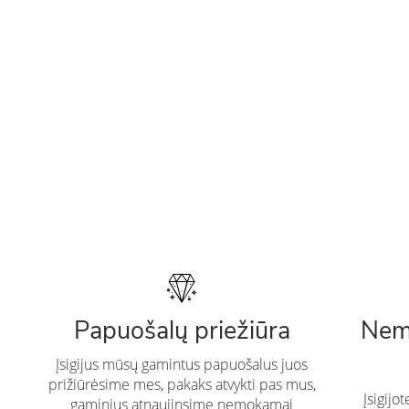
Papuošalų priežiūra
Nem
Įsigijus mūsų gamintus papuošalus juos
prižiūrėsime mes, pakaks atvykti pas mus,
Įsigijo
gaminius atnaujinsime nemokamai