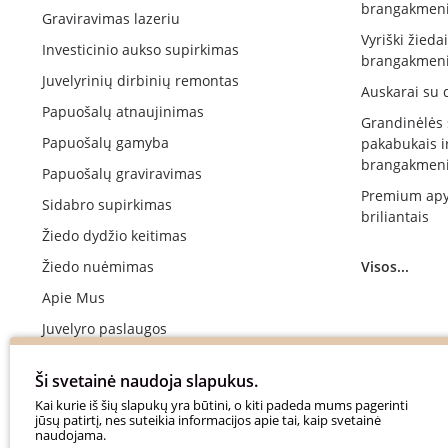
brangakmeni
Graviravimas lazeriu
Vyriški žieda
Investicinio aukso supirkimas
brangakmeni
Juvelyrinių dirbinių remontas
Auskarai su 
Papuošalų atnaujinimas
Grandinėlės
Papuošalų gamyba
pakabukais i
brangakmeni
Papuošalų graviravimas
Premium apy
Sidabro supirkimas
briliantais
Žiedo dydžio keitimas
Žiedo nuėmimas
Visos...
Apie Mus
Juvelyro paslaugos
Vestuvinių žiedų gamyba
Ši svetainė naudoja slapukus.
Sužadėtuvių žiedų gamyba
Kai kurie iš šių slapukų yra būtini, o kiti padeda mums pagerinti
jūsų patirtį, nes suteikia informacijos apie tai, kaip svetainė
Apmokėjimas
naudojama.