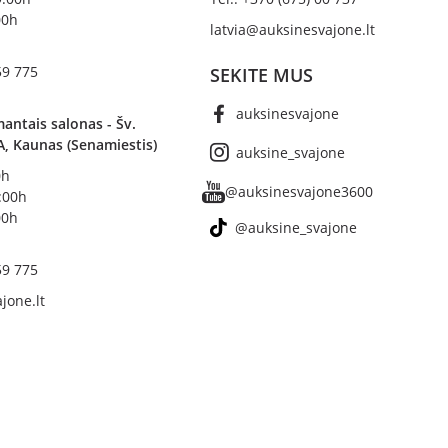
00h
latvia@auksinesvajone.lt
59 775
SEKITE MUS
auksinesvajone
antais salonas - Šv.
A, Kaunas (Senamiestis)
auksine_svajone
0h
@auksinesvajone3600
8:00h
00h
@auksine_svajone
59 775
jone.lt