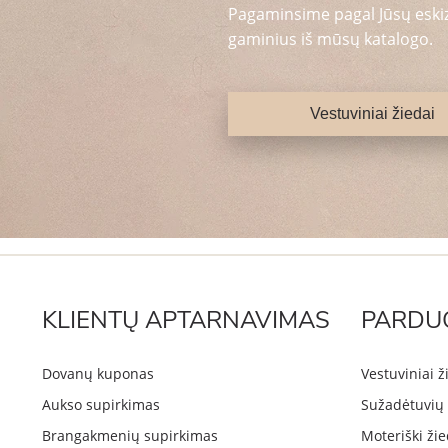
Pagaminsime pagal Jūsų eskizą
gaminius iš mūsų katalogo.
Vestuviniai žiedai
KLIENTŲ APTARNAVIMAS
PARDU
Dovanų kuponas
Vestuviniai ž
Aukso supirkimas
Sužadėtuvių 
Brangakmenių supirkimas
Moteriški žie