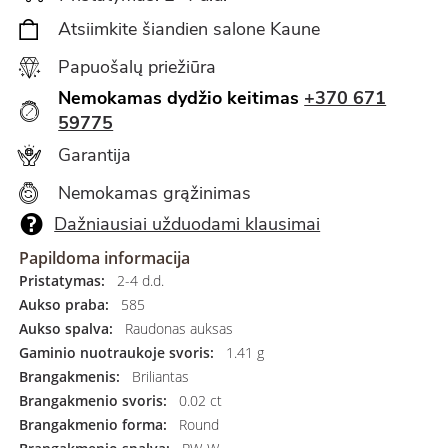
Atsiimkite šiandien salone Kaune
Papuošalų priežiūra
Nemokamas dydžio keitimas
+370 671
59775
Garantija
Nemokamas grąžinimas
Dažniausiai užduodami klausimai
Papildoma informacija
Pristatymas:
2-4 d.d.
Aukso praba:
585
Aukso spalva:
Raudonas auksas
Gaminio nuotraukoje svoris:
1.41 g
Brangakmenis:
Briliantas
Brangakmenio svoris:
0.02 ct
Brangakmenio forma:
Round