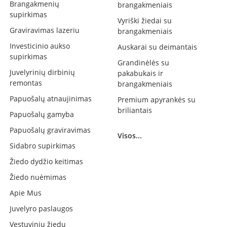
Brangakmenių
brangakmeniais
supirkimas
Vyriški žiedai su
Graviravimas lazeriu
brangakmeniais
Investicinio aukso
Auskarai su deimantais
supirkimas
Grandinėlės su
Juvelyrinių dirbinių
pakabukais ir
remontas
brangakmeniais
Papuošalų atnaujinimas
Premium apyrankės su
briliantais
Papuošalų gamyba
Papuošalų graviravimas
Visos...
Sidabro supirkimas
Žiedo dydžio keitimas
Žiedo nuėmimas
Apie Mus
Juvelyro paslaugos
Vestuvinių žiedų