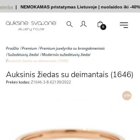
amyba
|
NEMOKAMAS pristatymas Lietuvoje
|
nuolaidos iki -40%
0
Pradžia
Premium
Premium juvelyrika su brangakmeniais
Sužadėtuvių žiedai
Modernūs sužadėtuvių žiedai
Auksinis žiedas su deimantais (1646)
Auksinis žiedas su deimantais (1646)
Prekės kodas:
Z1646-3-8-62130/2022
-20%