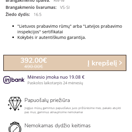
Brangakmenio spalva:
RW-W
Brangakmenio švarumas:
VS-SI
Žiedo dydis:
16.5
"Lietuvos prabavimo rūmų" arba "Latvijos prabavimo
inspekcijos" sertifikatai
Kokybės ir autentiškumo garantija.
392.00€
Į krepšelį
490.00€
Mėnesio įmoka nuo 19.08 €
Paskolos laikotarpis 24 mėnesių
Papuošalų priežiūra
Įsigijus mūsų gamintus papuošalus juos prižiūrėsime mes, pakaks atvykti
pas mus, gaminius atnaujinsime nemokamai
Nemokamas dydžio keitimas