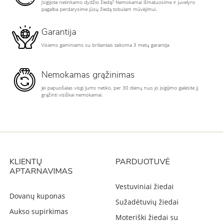
Įsigijote netinkamo dydžio žiedą? Nemokamai išmatuosime ir juvelyro
pagalba perdarysime jūsų žiedą tobulam mūvėjimui.
Garantija
Visiems gaminiams su briliantais taikoma 3 metų garantija
Nemokamas grąžinimas
Jei papuošalas visgi Jums netiko, per 30 dienų nuo jo įsigijimo galėsite jį
grąžinti visiškai nemokamai.
KLIENTŲ
PARDUOTUVĖ
APTARNAVIMAS
Vestuviniai žiedai
Dovanų kuponas
Sužadėtuvių žiedai
Aukso supirkimas
Moteriški žiedai su