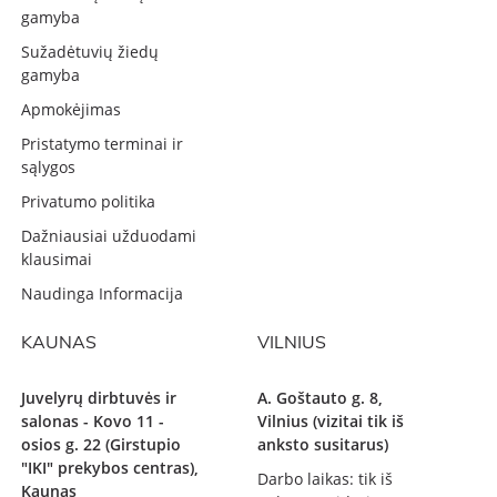
gamyba
Sužadėtuvių žiedų
gamyba
Apmokėjimas
Pristatymo terminai ir
sąlygos
Privatumo politika
Dažniausiai užduodami
klausimai
Naudinga Informacija
KAUNAS
VILNIUS
Juvelyrų dirbtuvės ir
A. Goštauto g. 8,
salonas - Kovo 11 -
Vilnius (vizitai tik iš
osios g. 22 (Girstupio
anksto susitarus)
"IKI" prekybos centras),
Darbo laikas: tik iš
Kaunas