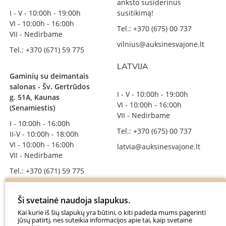
anksto susiderinus
I - V - 10:00h - 19:00h
susitikimą!
VI - 10:00h - 16:00h
Tel.: +370 (675) 00 737
VII - Nedirbame
vilnius@auksinesvajone.lt
Tel.: +370 (671) 59 775
LATVIJA
Gaminių su deimantais
salonas - Šv. Gertrūdos
I - V - 10:00h - 19:00h
g. 51A, Kaunas
VI - 10:00h - 16:00h
(Senamiestis)
VII - Nedirbame
I - 10:00h - 16:00h
Tel.: +370 (675) 00 737
II-V - 10:00h - 18:00h
VI - 10:00h - 16:00h
latvia@auksinesvajone.lt
VII - Nedirbame
Tel.: +370 (671) 59 775
info@auksinesvajone.lt
Ši svetainė naudoja slapukus.
SEKITE MUS
Kai kurie iš šių slapukų yra būtini, o kiti padeda mums pagerinti
jūsų patirtį, nes suteikia informacijos apie tai, kaip svetainė