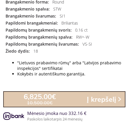
Brangakmenio forma:
Round
Brangakmenio spalva:
STW
Brangakmenio švarumas:
SI1
Papildomi brangakmeniai:
Briliantas
Papildomų brangakmenių svoris:
0.16 ct
Papildomų brangakmenių spalva:
RW+-W
Papildomų brangakmenių švarumas:
VS-SI
Žiedo dydis:
18
"Lietuvos prabavimo rūmų" arba "Latvijos prabavimo
inspekcijos" sertifikatai
Kokybės ir autentiškumo garantija.
6,825.00€
Į krepšelį
10,500.00€
Mėnesio įmoka nuo 332.16 €
Paskolos laikotarpis 24 mėnesių