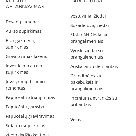
KLIENTŲ
PARDUOTUVĖ
APTARNAVIMAS
Vestuviniai žiedai
Dovanų kuponas
Sužadėtuvių žiedai
Aukso supirkimas
Moteriški žiedai su
Brangakmenių
brangakmeniais
supirkimas
Vyriški žiedai su
Graviravimas lazeriu
brangakmeniais
Investicinio aukso
Auskarai su deimantais
supirkimas
Grandinėlės su
Juvelyrinių dirbinių
pakabukais ir
remontas
brangakmeniais
Papuošalų atnaujinimas
Premium apyrankės su
briliantais
Papuošalų gamyba
Papuošalų graviravimas
Visos...
Sidabro supirkimas
Žiedo dydžio keitimas