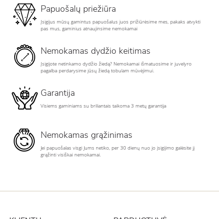
Papuošalų priežiūra
Įsigijus mūsų gamintus papuošalus juos prižiūrėsime mes, pakaks atvykti
pas mus, gaminius atnaujinsime nemokamai
Nemokamas dydžio keitimas
Įsigijote netinkamo dydžio žiedą? Nemokamai išmatuosime ir juvelyro
pagalba perdarysime jūsų žiedą tobulam mūvėjimui.
Garantija
Visiems gaminiams su briliantais taikoma 3 metų garantija
Nemokamas grąžinimas
Jei papuošalas visgi Jums netiko, per 30 dienų nuo jo įsigijimo galėsite jį
grąžinti visiškai nemokamai.