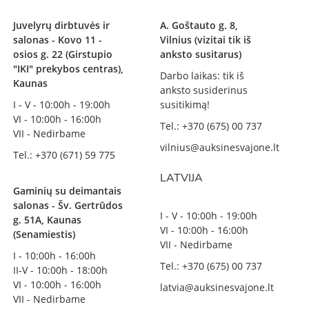
Juvelyrų dirbtuvės ir
A. Goštauto g. 8,
salonas - Kovo 11 -
Vilnius (vizitai tik iš
osios g. 22 (Girstupio
anksto susitarus)
"IKI" prekybos centras),
Darbo laikas: tik iš
Kaunas
anksto susiderinus
I - V - 10:00h - 19:00h
susitikimą!
VI - 10:00h - 16:00h
Tel.: +370 (675) 00 737
VII - Nedirbame
vilnius@auksinesvajone.lt
Tel.: +370 (671) 59 775
LATVIJA
Gaminių su deimantais
salonas - Šv. Gertrūdos
I - V - 10:00h - 19:00h
g. 51A, Kaunas
VI - 10:00h - 16:00h
(Senamiestis)
VII - Nedirbame
I - 10:00h - 16:00h
Tel.: +370 (675) 00 737
II-V - 10:00h - 18:00h
VI - 10:00h - 16:00h
latvia@auksinesvajone.lt
VII - Nedirbame