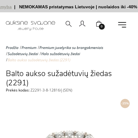
myba
|
NEMOKAMAS pristatymas Lietuvoje
|
nuolaidos iki -40%
|
0
Pradžia
Premium
Premium juvelyrika su brangakmeniais
Sužadėtuvių žiedai
Halo sužadėtuvių žiedai
Balto aukso sužadėtuvių žiedas (2291)
Balto aukso sužadėtuvių žiedas
(2291)
Prekės kodas:
Z2291-3-8-12816/j (SEN)
-35%