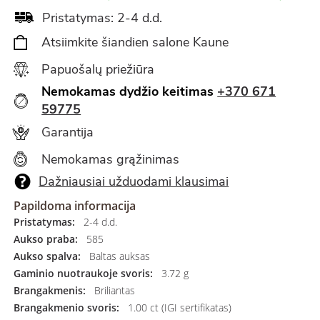
Pristatymas: 2-4 d.d.
Atsiimkite šiandien salone Kaune
Papuošalų priežiūra
Nemokamas dydžio keitimas
+370 671
59775
Garantija
Nemokamas grąžinimas
Dažniausiai užduodami klausimai
Papildoma informacija
Pristatymas:
2-4 d.d.
Aukso praba:
585
Aukso spalva:
Baltas auksas
Gaminio nuotraukoje svoris:
3.72 g
Brangakmenis:
Briliantas
Brangakmenio svoris:
1.00 ct (IGI sertifikatas)