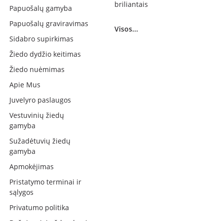
briliantais
Papuošalų gamyba
Papuošalų graviravimas
Visos...
Sidabro supirkimas
Žiedo dydžio keitimas
Žiedo nuėmimas
Apie Mus
Juvelyro paslaugos
Vestuvinių žiedų
gamyba
Sužadėtuvių žiedų
gamyba
Apmokėjimas
Pristatymo terminai ir
sąlygos
Privatumo politika