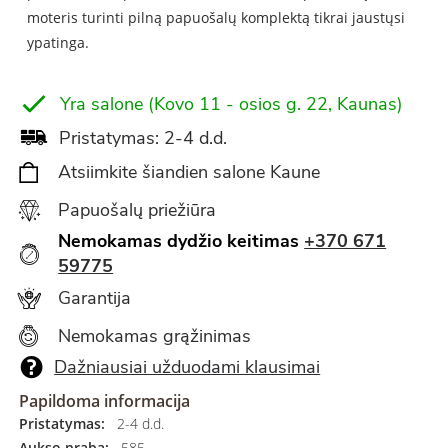
moteris turinti pilną papuošalų komplektą tikrai jaustųsi
ypatinga.
Yra salone (Kovo 11 - osios g. 22, Kaunas)
Pristatymas: 2-4 d.d.
Atsiimkite šiandien salone Kaune
Papuošalų priežiūra
Nemokamas dydžio keitimas
+370 671
59775
Garantija
Nemokamas grąžinimas
Dažniausiai užduodami klausimai
Papildoma informacija
Pristatymas:
2-4 d.d.
Aukso praba:
585