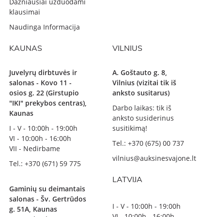
Dažniausiai užduodami
klausimai
Naudinga Informacija
KAUNAS
VILNIUS
Juvelyrų dirbtuvės ir
A. Goštauto g. 8,
salonas - Kovo 11 -
Vilnius (vizitai tik iš
osios g. 22 (Girstupio
anksto susitarus)
"IKI" prekybos centras),
Darbo laikas: tik iš
Kaunas
anksto susiderinus
I - V - 10:00h - 19:00h
susitikimą!
VI - 10:00h - 16:00h
Tel.: +370 (675) 00 737
VII - Nedirbame
vilnius@auksinesvajone.lt
Tel.: +370 (671) 59 775
LATVIJA
Gaminių su deimantais
salonas - Šv. Gertrūdos
I - V - 10:00h - 19:00h
g. 51A, Kaunas
VI - 10:00h - 16:00h