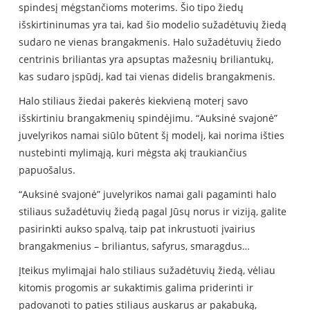
spindesį mėgstančioms moterims. Šio tipo žiedų
išskirtininumas yra tai, kad šio modelio sužadėtuvių žiedą
sudaro ne vienas brangakmenis. Halo sužadėtuvių žiedo
centrinis briliantas yra apsuptas mažesnių briliantukų,
kas sudaro įspūdį, kad tai vienas didelis brangakmenis.
Halo stiliaus žiedai pakerės kiekvieną moterį savo
išskirtiniu brangakmenių spindėjimu. “Auksinė svajonė”
juvelyrikos namai siūlo būtent šį modelį, kai norima išties
nustebinti mylimąją, kuri mėgsta akį traukiančius
papuošalus.
“Auksinė svajonė” juvelyrikos namai gali pagaminti halo
stiliaus sužadėtuvių žiedą pagal Jūsų norus ir viziją, galite
pasirinkti aukso spalvą, taip pat inkrustuoti įvairius
brangakmenius – briliantus, safyrus, smaragdus…
Įteikus mylimąjai halo stiliaus sužadėtuvių žiedą, vėliau
kitomis progomis ar sukaktimis galima priderinti ir
padovanoti to paties stiliaus auskarus ar pakabuką,