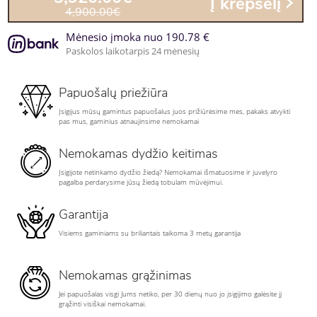
Į krepšelį
4,900.00€
Mėnesio įmoka nuo 190.78 €
Paskolos laikotarpis 24 mėnesių
Papuošalų priežiūra
Įsigijus mūsų gamintus papuošalus juos prižiūrėsime mes, pakaks atvykti
pas mus, gaminius atnaujinsime nemokamai
Nemokamas dydžio keitimas
Įsigijote netinkamo dydžio žiedą? Nemokamai išmatuosime ir juvelyro
pagalba perdarysime jūsų žiedą tobulam mūvėjimui.
Garantija
Visiems gaminiams su briliantais taikoma 3 metų garantija
Nemokamas grąžinimas
Jei papuošalas visgi Jums netiko, per 30 dienų nuo jo įsigijimo galėsite jį
grąžinti visiškai nemokamai.