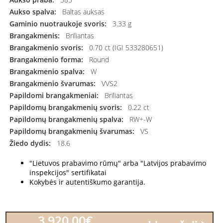
Aukso spalva:
Baltas auksas
Gaminio nuotraukoje svoris:
3.33 g
Brangakmenis:
Briliantas
Brangakmenio svoris:
0.70 ct (IGI 533280651)
Brangakmenio forma:
Round
Brangakmenio spalva:
W
Brangakmenio švarumas:
VVS2
Papildomi brangakmeniai:
Briliantas
Papildomų brangakmenių svoris:
0.22 ct
Papildomų brangakmenių spalva:
RW+-W
Papildomų brangakmenių švarumas:
VS
Žiedo dydis:
18.6
"Lietuvos prabavimo rūmų" arba "Latvijos prabavimo
inspekcijos" sertifikatai
Kokybės ir autentiškumo garantija.
3,920.00€