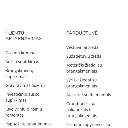
KLIENTŲ
PARDUOTUVĖ
APTARNAVIMAS
Vestuviniai žiedai
Dovanų kuponas
Sužadėtuvių žiedai
Aukso supirkimas
Moteriški žiedai su
Brangakmenių
brangakmeniais
supirkimas
Vyriški žiedai su
Graviravimas lazeriu
brangakmeniais
Investicinio aukso
Auskarai su deimantais
supirkimas
Grandinėlės su
Juvelyrinių dirbinių
pakabukais ir
remontas
brangakmeniais
Papuošalų atnaujinimas
Premium apyrankės su