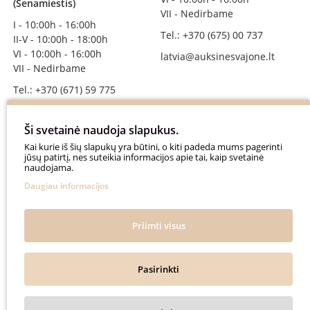
(Senamiestis)
VII - Nedirbame
I - 10:00h - 16:00h
Tel.: +370 (675) 00 737
II-V - 10:00h - 18:00h
VI - 10:00h - 16:00h
latvia@auksinesvajone.lt
VII - Nedirbame
Tel.: +370 (671) 59 775
info@auksinesvajone.lt
Ši svetainė naudoja slapukus.
SEKITE MUS
Kai kurie iš šių slapukų yra būtini, o kiti padeda mums pagerinti
jūsų patirtį, nes suteikia informacijos apie tai, kaip svetainė
naudojama.
auksinesvajone
Daugiau informacijos
auksine_svajone
@auksinesvajone3600
Priimti visus
@auksine_svajone
Pasirinkti
Auksinė Svajonė © 2018. All rights reserved.