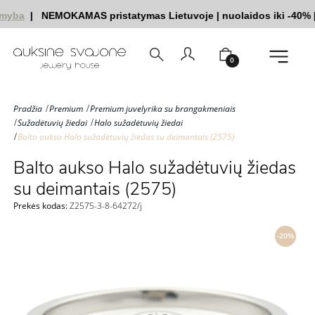
myba
|
NEMOKAMAS pristatymas Lietuvoje
|
nuolaidos iki -40%
|
0
Pradžia
Premium
Premium juvelyrika su brangakmeniais
Sužadėtuvių žiedai
Halo sužadėtuvių žiedai
Balto aukso Halo sužadėtuvių žiedas su deimantais (2575)
Balto aukso Halo sužadėtuvių žiedas
su deimantais (2575)
Prekės kodas:
Z2575-3-8-64272/j
-20%